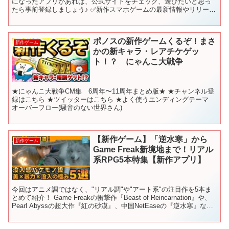
になったアプリがあれば、公式サイトをチェック、遊びたいと思っ
たら事前登録しましょう♪ ✅新作スマホゲームの最新情報やリリース
日を毎日更新！ 【📅配信カレンダー】 ✅チャプター...
ポノスの新作ゲームくるぞ！まさ
新作ゲーム
かの新キャラ・レアチケゲッ
ト！？ にゃんこ大戦争
★にゃんこ大戦争CM集 6周年〜11周年まとめ版★ ★チャンネル登
録はこちら ★ツイッターはこちら ★よく使うエンディングテーマ
オーバーフロー(騒音のない世界さん)
【新作ゲーム】「逆水寒」から
新作ゲーム
Game Freak新境地まで！リアル
系RPG5本特集【新作アプリ】
今回はアニメ調ではなく、"リアル調"や"アート系"の注目作を5本ま
とめて紹介！ Game Freakの衝撃作『Beast of Reincarnation』や、
Pearl Abyssの超大作『紅の砂漠』、中国NetEaseの『逆水寒』な
ど、...