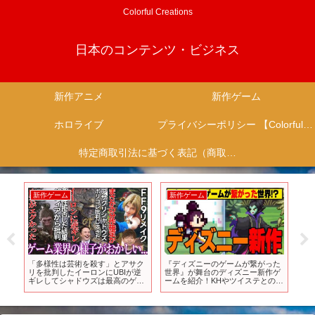
Colorful Creations
日本のコンテンツ・ビジネス
新作アニメ
新作ゲーム
ホロライブ
プライバシーポリシー 【Colorful Creation】
特定商取引法に基づく表記（商取引に関する開示）
新作ゲーム
新作ゲーム
新
ノン
「多様性は芸術を殺す」とアサク
『ディズニーのゲームが繋がった
⚠️
リを批判したイーロンにUBIが逆
世界』が舞台のディズニー新作ゲ
ニメ
ギレしてシャドウズは最高のゲー
ームを紹介！KHやツイステとのコ
ムと宣言..コンサル拒否でIGN等か
ラボはアリエルのか？【ディズニ
ら批判されてる新作さんが色々と
ー ピクセルRPG/ピクア
ヤバい..FF9リメイクが分作確定か
ル/PixelRPG】