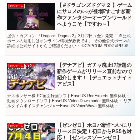
【 #ドラゴンズドグマ２ 】ゲーム
新作ゲーム
にサロメの○○が登場⁉すごすぎ新
作ファンタジーオープンワールド
へようこそ【ですわ～】
提供：カプコン 『Dragon's Dogma 2』3月22日（金）発売！ ※公式
ポーンの雇用にはオンライン環境が必要です。 その他公式ポーンの
詳細は公式サイトからご確認ください： ©CAPCOM #DD2 #PR 💯未
成年の皆様方へ！！よ...
【デナアビ】ガチャ廃止!?話題の
新作ゲーム
新作ゲームがリリース直前なので
紹介します！【デュエットナイト
アビス】
☆スポンサー様 PC画面録画ソフトEaseUS RecExperts 無料体験：
動画ダウンロードソフトEaseUS Video Downloader 無料体験： リア
ルタイムボイスチェンジャーEaseUS VoiceWave 無料体験： ...
【ゼンゼロ】ホヨバ新作ついにリ
新作ゲーム
リース日決定！初日からPS5も対
応！【ゼンレスゾーンゼロ】