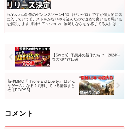
HoYoverse新作のゼンレスゾーンゼロ（ゼンゼロ）ですが個人的に気
に入っていて βテストをかなりやり込んだので改めて良い点と悪い点
を解説します 原神のアクションに物足りなさをを感じてる人にはオ
ススメです ■チャプターリスト 00:00 ...
【Switch】予想外の新作だらけ！2024年
春の期待作15選
新作MMO『Throne and Liberty』 はどん
なゲームになる？判明している情報まと
め【PC/PS5】
コメント