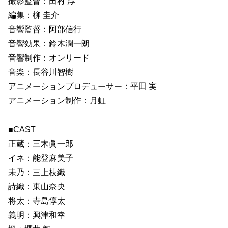
撮影監督：田村 淳
編集：柳 圭介
音響監督：阿部信行
音響効果：鈴木潤一朗
音響制作：オンリード
音楽：長谷川智樹
アニメーションプロデューサー：平田 実
アニメーション制作：月虹
■CAST
正蔵：三木眞一郎
イネ：能登麻美子
未乃：三上枝織
詩織：東山奈央
将太：寺島惇太
義明：興津和幸