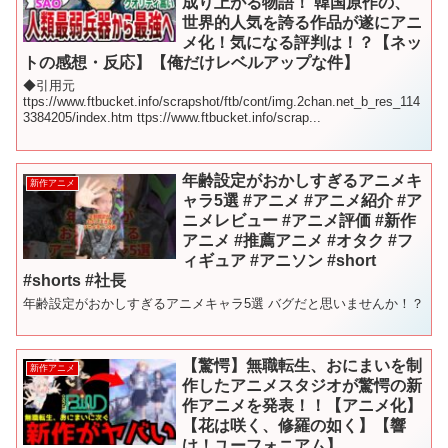
成り上がる物語！ 韓国原作の、
世界的人気を誇る作品が遂にアニ
メ化！気になる評判は！？【ネッ
トの感想・反応】【俺だけレベルアップな件】
◆引用元
ttps://www.ftbucket.info/scrapshot/ftb/cont/img.2chan.net_b_res_114
3384205/index.htm ttps://www.ftbucket.info/scrap...
年齢設定がおかしすぎるアニメキ
新作アニメ
ャラ5選 #アニメ #アニメ紹介 #ア
ニメレビュー #アニメ評価 #新作
アニメ #推薦アニメ #オタク #フ
ィギュア #アニソン #short
#shorts #社長
年齢設定がおかしすぎるアニメキャラ5選 バグだと思いませんか！？
【驚愕】無職転生、おにまいを制
新作アニメ
作したアニメスタジオが驚愕の新
作アニメを発表！！【アニメ化】
【花は咲く、修羅の如く】【響
け！ユーフォニアム】