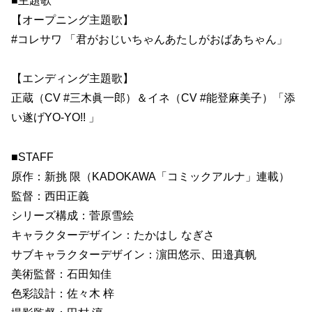
■主題歌
【オープニング主題歌】
#コレサワ 「君がおじいちゃんあたしがおばあちゃん」
【エンディング主題歌】
正蔵（CV #三木眞一郎）＆イネ（CV #能登麻美子）「添
い遂げYO-YO!! 」
■STAFF
原作：新挑 限（KADOKAWA「コミックアルナ」連載）
監督：西田正義
シリーズ構成：菅原雪絵
キャラクターデザイン：たかはし なぎさ
サブキャラクターデザイン：濵田悠示、田邉真帆
美術監督：石田知佳
色彩設計：佐々木 梓