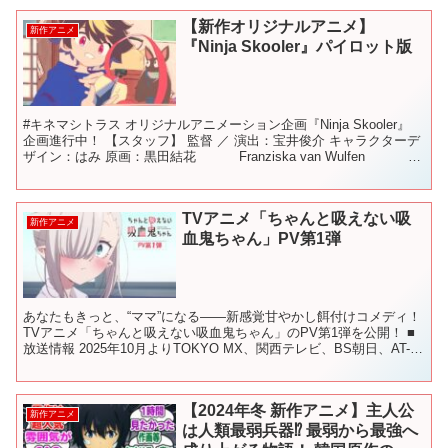
【新作オリジナルアニメ】
新作アニメ
『Ninja Skooler』パイロット版
#キネマシトラス オリジナルアニメーション企画『Ninja Skooler』
企画進行中！ 【スタッフ】 監督 ／ 演出：宝井俊介 キャラクターデ
ザイン：はみ 原画：黒田結花 Franziska van Wulfen 宝
井俊介 ...
TVアニメ「ちゃんと吸えない吸
新作アニメ
血鬼ちゃん」PV第1弾
あなたもきっと、“ママ”になる――新感覚甘やかし餌付けコメディ！
TVアニメ「ちゃんと吸えない吸血鬼ちゃん」のPV第1弾を公開！ ■
放送情報 2025年10月よりTOKYO MX、関西テレビ、BS朝日、AT-
X、U-NEXTほかにて放送・配...
【2024年冬 新作アニメ】主人公
新作アニメ
は人類最弱兵器⁉ 最弱から最強へ