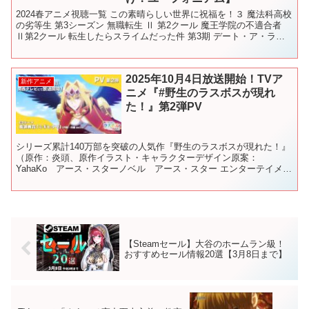
2024春アニメ視聴一覧 この素晴らしい世界に祝福を！３ 魔法科高校
の劣等生 第3シーズン 無職転生 Ⅱ 第2クール 魔王学院の不適合者
Ⅱ第2クール 転生したらスライムだった件 第3期 デート・ア・ライ
ブⅤ アイドルマスター シャイニーカ...
2025年10月4日放送開始！TVア
新作アニメ
ニメ『#野生のラスボスが現れ
た！』第2弾PV
シリーズ累計140万部を突破の人気作『野生のラスボスが現れた！』
（原作：炎頭、原作イラスト・キャラクターデザイン原案：
YahaKo アース・スターノベル アース・スター エンターテイメン
ト刊、コミカライズ：葉月翼）が遂にアニメ化！ 2025...
【Steamセール】大谷のホームラン級！
おすすめセール情報20選【3月8日まで】