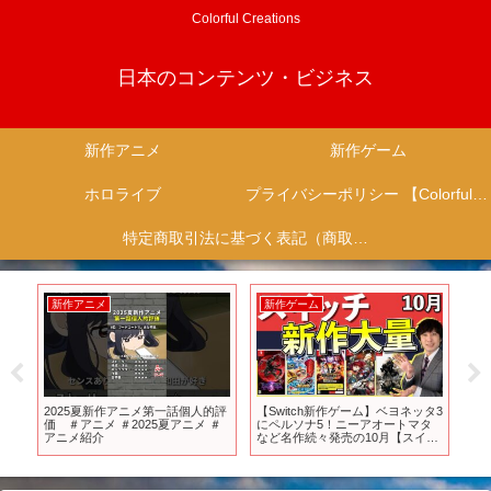
Colorful Creations
日本のコンテンツ・ビジネス
新作アニメ
新作ゲーム
ホロライブ
プライバシーポリシー 【Colorful Creation】
特定商取引法に基づく表記（商取引に関する開示）
新作アニメ
新作ゲーム
新
名高
2025夏新作アニメ第一話個人的評
【Switch新作ゲーム】ベヨネッタ3
【第
2遊
価 ＃アニメ ＃2025夏アニメ ＃
にペルソナ5！ニーアオートマタ
『狼
アニメ紹介
など名作続々発売の10月【スイッ
ME
チおすすめゲーム】
ール
ON 