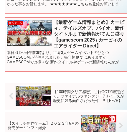
かった事をお話します。 ★★★★★★★こちらも登録お願いします
★★★★★★★ ゲーム実況チャン...
【最新ゲーム情報まとめ】カービ
新作ゲーム
ィ、テイルズオブ、バイオ、新作
タイトルまで新情報がてんこ盛り
【gamescom 2025 / カービィの
エアライダー Direct】
本日8月20日午前3時より、世界3大ゲームイベントのひとつ
GAMESCOMが開催されました。毎年恒例ではありますが、
GAMESCOMでは様々な 新作タイトルやゲームの新情報なんかが公
開されるイベントとなっていて、今回もですね、非常に多くの...
【100時間クリア感想】これGOTY確定だ
ろ…ファイナルファンタジー7リバースが
歴史に残る面白さだった件…!!【FF7R】
【スイッチ新作ゲーム】２０２３年6月の
発売ゲームソフト紹介