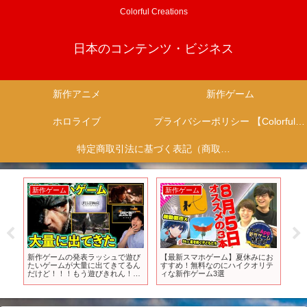
Colorful Creations
日本のコンテンツ・ビジネス
新作アニメ
新作ゲーム
ホロライブ
プライバシーポリシー 【Colorful Creation】
特定商取引法に基づく表記（商取引に関する開示）
新作ゲーム
新作ゲーム
新
ま
新作ゲームの発表ラッシュで遊び
【最新スマホゲーム】夏休みにお
T
ー
たいゲームが大量に出てきてるん
すすめ！無料なのにハイクオリテ
と！
5
だけど！！！もう遊びきれん！
ィな新作ゲーム3選
にて
【Xbox Games Showcase まと
送
め】
始