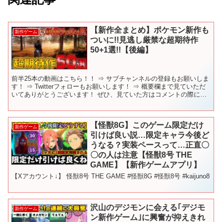
【新作全まとめ】ポケモン新作も
新作ゲーム
ついに!!見逃し厳禁な超期待作
50+1選!!【後編】
前半25本の動画はこちら！！ ⇒ サブチャンネルの登録もお願いしま
す！ ⇒ Twitterフォローもお願いします！ ⇒ 概要欄まで見ていただ
いてありがとうございます！ ぜひ、見ていた方はコメントの際に
「🐧」の絵文字をつけて書いていただけると...
【怪獣8G】このゲーム限定だけ
新作ゲーム
引けば良い説…限定キャラ今後ど
うなる？実装ペースって…正直〇
〇の人は注意【怪獣8号 THE
GAME】【新作ゲームアプリ】
【Xアカウント↓】 怪獣8号 THE GAME #怪獣8G #怪獣8号 #kaijuno8
沢山のデジモンに会える｢デジモ
新作ゲーム
ン新作ゲーム｣に興奮が抑えきれ