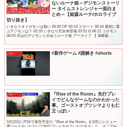
ないルーナ姫～デジモンストーリ
ー タイムストレンジャー面白ま
とめ～【姫森ルーナ/ホロライブ
切り抜き】
いきなりオメガモンは熱い 00:00 OP 00:14 スタート 00:24 最初に選
ぶデジモンは？ 02:33 いきなり完全体登場 03:52 Ω 06:21 コロモン
08:03 沢山のデジモンと出会うルーナ姫 アーカイブ 【 体験版 ...
#新作ゲーム #謎解き #shorts
新作ゲーム
『Rise of the Ronin』先行プレ
新作ゲーム
イでどんなゲームなのかわかった
事。ゴーストオブツシマよりも仁
王っぽい
3月22日にPS5で発売予定の『Rise of the Ronin』をSIEにレビュー
用コードをいただいて先行プレイさせていただきました。そこでわ