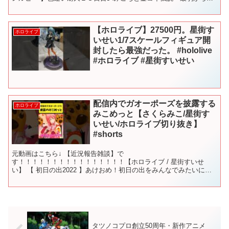
んなで最強に育てる旅～【ホロライブ/さくらみ...
【ホロライブ】27500円。星街す
ホロライブ
いせい1/7スケールフィギュア開
封したら最強だった。 #hololive
#ホロライブ #星街すいせい
配信内でガオーポーズを披露する
ホロライブ
みこめっと【さくらみこ/星街す
いせい/ホロライブ切り抜き】
#shorts
元動画はこちら↓ 【近況報告雑談】で
す！！！！！！！！！！！！！！！！【ホロライブ / 星街すいせ
い】 【 初日の出2022 】あけおめ！初日の出をみんなでみたいに
ぇ！🌄【ホロライブ/さくらみこ】 【# 白上フブキ生誕祭2025】今年
も無事...
タツノコプロ創立50周年・新作アニメ