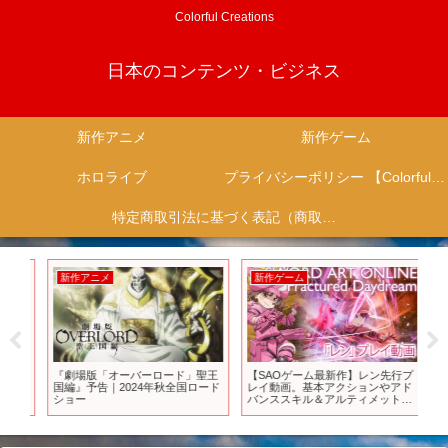
Colorful Creations
日本のコンテンツ・ビジネス
新作アニメ
新作ゲーム
ホロライブ
プライバシーポリシー 【Colorful Creation】
特定商取引法に基づく表記（商取引に関する開示）
新作アニメ
新作ゲーム
新
『劇場版「オーバーロード」聖王
【SAOゲーム最新作】レン先行プ
今
トレ
国編』予告｜2024年秋全国ロード
レイ動画。基本アクションやアド
が
ショー
バンススキル＆アルティメットを
かっ
紹介！『ソードアート・オンライ
st
ン フラクチュアード デイドリー
マ
ム（#SAOFD）』
た