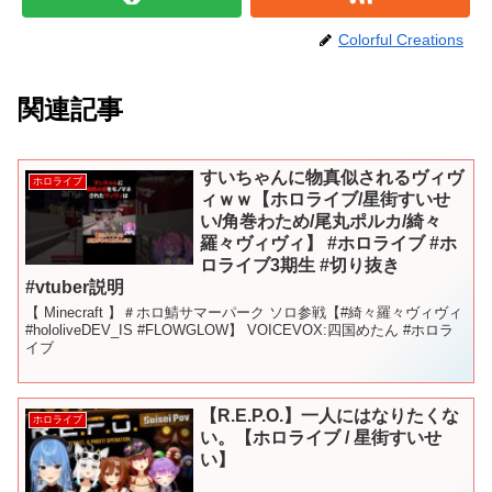
Colorful Creations
関連記事
すいちゃんに物真似されるヴィヴ
ホロライブ
ィｗｗ【ホロライブ/星街すいせ
い/角巻わため/尾丸ポルカ/綺々
羅々ヴィヴィ】 #ホロライブ #ホ
ロライブ3期生 #切り抜き
#vtuber説明
【 Minecraft 】＃ホロ鯖サマーパーク ソロ参戦【#綺々羅々ヴィヴィ
#hololiveDEV_IS #FLOWGLOW】 VOICEVOX:四国めたん #ホロラ
イブ
【R.E.P.O.】一人にはなりたくな
ホロライブ
い。【ホロライブ / 星街すいせ
い】