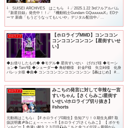
⇩ SUISEI ARCHIVES はこちら ⇩ ☄2025.1.22 3rdフルアルバム
『新星目録』発売中！！☄ 『機動戦士Gundam GQuuuuuuX』EDテ
ーマ 新曲「もうどうなってもいいや」デジタル配信中☄
▼▼▼▼▼▼▼▼▼▼...
【ホロライブMMD】コンココン
ホロライブ
コンココンコンコン【星街すいせ
い】
◆お借りしたもの◆ ◆モデル◆ 星街すいせい げのげ様 ◆モーシ
ョン◆ Taro²様 ◆シェーダー◆ 角砂糖様 針金P様 矢立峠様 化身
バレッタ様 ◆曲◆ コンココンコンココンコンコン【轟はじめ】 #ホ
ロライブ #mmd #コンココンコンコ...
みこちの発言に対して辛辣な一言
ホロライブ
すいちゃん【さくらみこ/星街す
いせい/ホロライブ切り抜き】
#shorts
元動画はこちら↓ 【# ホロライブ0期生】告知アリ！０期生丸裸⁉ 取
扱説明書🔎📝にぇ～～～～～‼【ホロライブ/さくらみこ】 【 ポケモ
ンルビー 】色違い耐久２３日目🎣みこちと金コイ伝説～最弱からみ