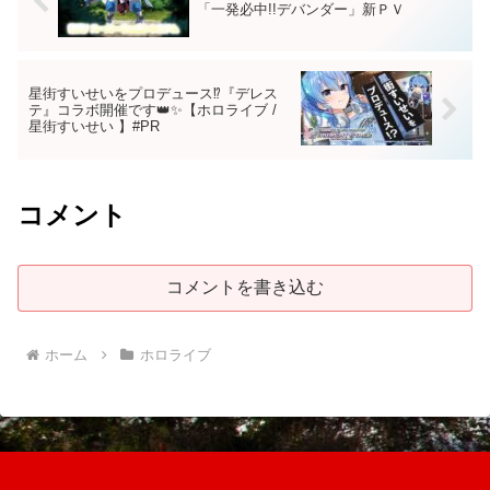
「一発必中!!デバンダー」新ＰＶ
星街すいせいをプロデュース⁉『デレス
テ』コラボ開催です👑✨【ホロライブ /
星街すいせい 】#PR
コメント
コメントを書き込む
ホーム
ホロライブ