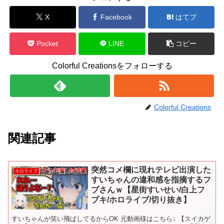
X
Facebook
はてブ
Pocket
LINE
コピー
Colorful Creationsをフォローする
Colorful Creations
関連記事
突然コメ欄に現れテレビ出演した
ホロライブ
すいちゃんの違和感を指摘するフ
ブさんｗ【星街すいせい/白上フ
ブキ/ホロライブ/切り抜き】
すいちゃんが笑い飛ばしてるからOK 元動画様はこちら↓ 【スイカゲ