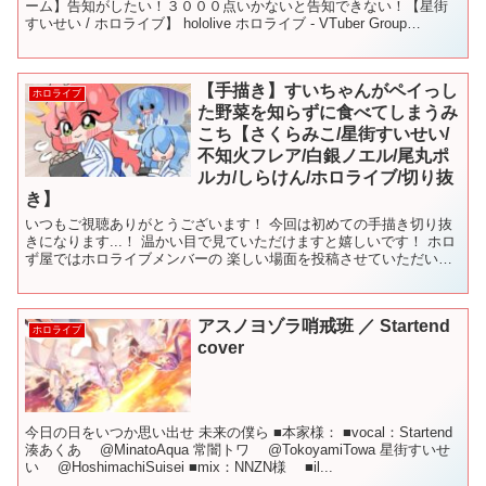
ーム】告知がしたい！３０００点いかないと告知できない！【星街
すいせい / ホロライブ】 hololive ホロライブ - VTuber Group
@hololive 【星街...
【手描き】すいちゃんがペイっし
ホロライブ
た野菜を知らずに食べてしまうみ
こち【さくらみこ/星街すいせい/
不知火フレア/白銀ノエル/尾丸ポ
ルカ/しらけん/ホロライブ/切り抜
き】
いつもご視聴ありがとうございます！ 今回は初めての手描き切り抜
きになります...！ 温かい目で見ていただけますと嬉しいです！ ホロ
ず屋ではホロライブメンバーの 楽しい場面を投稿させていただいて
おります！ チャンネル登録・高評価もよろしくお願...
アスノヨゾラ哨戒班 ／ Startend
ホロライブ
cover
今日の日をいつか思い出せ 未来の僕ら ■本家様： ■vocal：Startend
湊あくあ @MinatoAqua 常闇トワ @TokoyamiTowa 星街すいせ
い @HoshimachiSuisei ■mix：NNZN様 ■il...