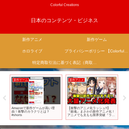
Colorful Creations
日本のコンテンツ・ビジネス
新作アニメ
新作ゲーム
ホロライブ
プライバシーポリシー 【Colorful Creation】
特定商取引法に基づく表記（商取引に関する開示）
新作ゲーム
新作アニメ
新
フ
Amazonで新作ゲームが高い理
【衝撃のアニメ化ラッシュ!!】
あ
バ
由！衝撃のカラクリとは？
『銀魂』まさかの新作アニメ化！
「Ni
#shorts
アニメでも太もも限界突破『ライ
「
ザのアトリエ』！クローバーワー
クス最強の布陣で挑む新作『逃げ
上手の若君』【100カノ、シャニ
マス、好きめが】