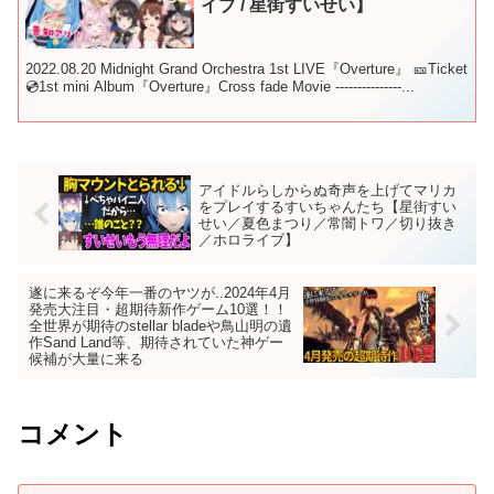
イブ / 星街すいせい】
2022.08.20 Midnight Grand Orchestra 1st LIVE『Overture』 🎫Ticket
💿1st mini Album『Overture』Cross fade Movie ---------------...
アイドルらしからぬ奇声を上げてマリカ
をプレイするすいちゃんたち【星街すい
せい／夏色まつり／常闇トワ／切り抜き
／ホロライブ】
遂に来るぞ今年一番のヤツが..2024年4月
発売大注目・超期待新作ゲーム10選！！
全世界が期待のstellar bladeや鳥山明の遺
作Sand Land等、期待されていた神ゲー
候補が大量に来る
コメント