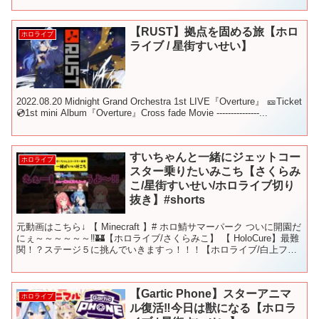
【RUST】拠点を固める旅【ホロ
ホロライブ
ライブ / 星街すいせい】
2022.08.20 Midnight Grand Orchestra 1st LIVE『Overture』 🎫Ticket
💿1st mini Album『Overture』Cross fade Movie ---------------...
すいちゃんと一緒にジェットコー
ホロライブ
スター乗りたいみこち【さくらみ
こ/星街すいせい/ホロライブ切り
抜き】#shorts
元動画はこちら↓ 【 Minecraft 】# ホロ鯖サマーパーク ついに開園だ
にぇ～～～～～～‼🏰【ホロライブ/さくらみこ】 【 HoloCure】最難
関！？ステージ５に挑んでいきますっ！！！【ホロライブ/白上フブ
キ】 【VRChat】つ...
【Gartic Phone】スターアニマ
ホロライブ
ル復活‼今日は獣になる【ホロラ