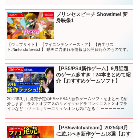
イルズ #...
プリンセスピーチ Showtime! 変
新作ゲーム
身映像1
【ウェブサイト】 【マイニンテンドーストア】 【再生リス
ト:Nintendo Switch】 動画に含まれる情報は公開日時点のものです。
【PS5/PS4新作ゲーム】9月話題
新作ゲーム
のゲーム多すぎ！24本まとめて紹
介【おすすめゲームソフト】
2022年9月に発売予定のPS5･PS4の新作ゲームソフトをまとめて紹
介します！ラストオブアスのリメイクやドラゴンクエストⅩオフラ
インなど！ヴァルキリーエリュシオンも気になる！ ーーーーーーー
ーーーーーーーーーーーーーーーー もくじ 00:...
【PS/switch/steam】2025年9月
新作ゲーム
に遊ぶべき新作ゲーム18選【おす