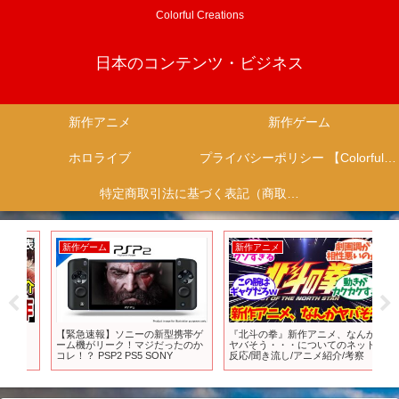
Colorful Creations
日本のコンテンツ・ビジネス
新作アニメ
新作ゲーム
ホロライブ
プライバシーポリシー 【Colorful Creation】
特定商取引法に基づく表記（商取引に関する開示）
新作ゲーム
新作アニメ
新
！
【緊急速報】ソニーの新型携帯ゲ
『北斗の拳』新作アニメ、なんか
TV
品
ーム機がリーク！マジだったのか
ヤバそう・・・についてのネット
｜2
コレ！？ PSP2 PS5 SONY
反応/聞き流し/アニメ紹介/考察