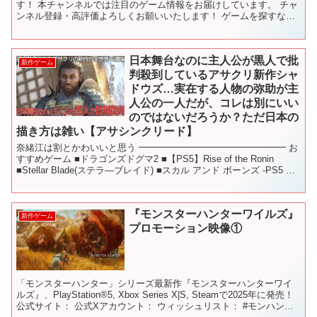
す！ 本チャンネルでは注目のゲーム情報をお届けしています。 チャ
ンネル登録・高評価よろしくお願いいたします！ ゲームを探すなら
GameWith： VOICEVOX:四国めたん...
日本舞台なのに主人公が黒人で批
新作ゲーム
判殺到しているアサクリ新作シャ
ドウズ…実在する人物の弥助が主
人公の一人だが、コレは別にいい
のではないだろうか？ただ日本の
描き方は雑い【アサシンクリード】
奈緒江は割とかわいいと思う ━━━━━━━━━━━━━━━━ お
すすめゲーム ■ドラゴンズドグマ2 ■【PS5】Rise of the Ronin
■Stellar Blade(ステラ―ブレイド) ■スカル アンド ボーンズ -PS5 ■
新...
『モンスターハンターワイルズ』
新作ゲーム
プロモーション映像①
「モンスターハンター」シリーズ最新作『モンスターハンターワイ
ルズ』、PlayStation®5, Xbox Series X|S, Steamで2025年に発売！
公式サイト： 公式Xアカウント： ウィッシュリスト： #モンハンワ