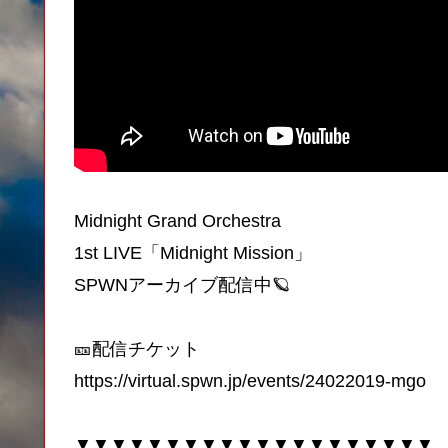
Midnight Grand Orchestra
1st LIVE「Midnight Mission」
SPWNアーカイブ配信中🪐
🎫配信チケット
https://virtual.spwn.jp/events/24022019-mgo
▼▼▼▼▼▼▼▼▼▼▼▼▼▼▼▼▼▼▼▼