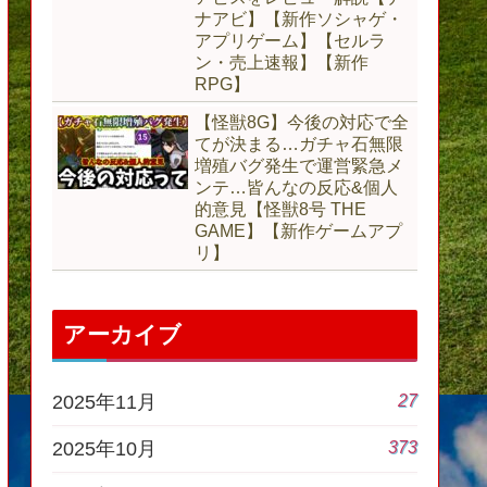
ナアビ】【新作ソシャゲ・
アプリゲーム】【セルラ
ン・売上速報】【新作
RPG】
【怪獣8G】今後の対応で全
てが決まる…ガチャ石無限
増殖バグ発生で運営緊急メ
ンテ…皆んなの反応&個人
的意見【怪獣8号 THE
GAME】【新作ゲームアプ
リ】
アーカイブ
27
2025年11月
373
2025年10月