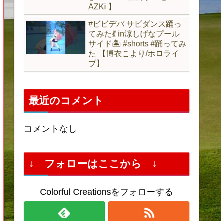
AZKi 】
#ビビデバ サビダンス踊っ
てみた💃 in涼しげなプール
サイド🏝 #shorts #踊ってみ
た 【博衣こより/ホロライ
ブ】
最近のコメント
コメントなし
↓ フォローはここから ↓
Colorful Creationsをフォローする