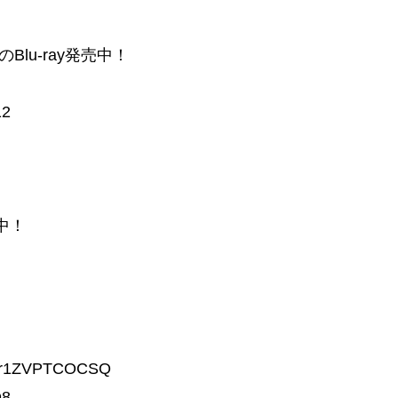
s」のBlu-ray発売中！
12
売中！
e/r1ZVPTCOCSQ
O8