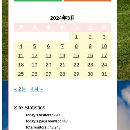
2024年3月
月
火
水
木
金
土
日
1
2
3
4
5
6
7
8
9
10
11
12
13
14
15
16
17
18
19
20
21
22
23
24
25
26
27
28
29
30
31
« 2月
4月 »
Site Statistics
Today's visitors:
298
Today's page views: :
447
Total visitors :
43,248