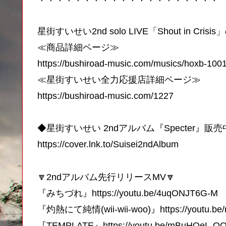
星街すいせい2nd solo LIVE「Shout in Crisi
≪商品詳細ページ≫
https://bushiroad-music.com/musics/hoxb-100
≪星街すいせい全力応援店詳細ページ≫
https://bushiroad-music.com/1227
◆星街すいせい 2ndアルバム『Specter』販
https://cover.lnk.to/Suisei2ndAlbum
🔽2ndアルバム先行リリースMV🔽
『みちづれ』https://youtu.be/4uqONJT6G-M
『灼熱にて純情(wii-wii-woo)』https://youtu.b
『TEMPLATE』https://youtu.be/mBuHQeL-O