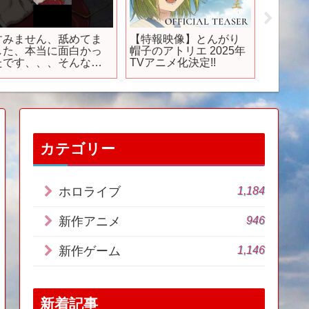
すみません、舐めてま
【特報映像】とんがり
TVア
した、本当に面白かっ
帽子のアトリエ 2025年
ノンク
たです、、、そんな作
TVアニメ化決定!!
ニング映
品をご紹介！ みんな
11日よ
のオススメも教えて
11 時
 #アニメ #おすすめ
「フラ
ランキング #紹介
国30局
 #mad #nee #アウ
トバーン
カテゴリー
1,184
ホロライブ
946
新作アニメ
1,146
新作ゲーム
新着記事