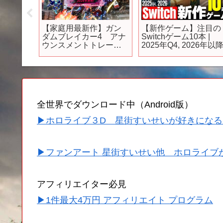
ホゲー
【家庭用最新作】ガン
【新作ゲーム】注目の
な新作
ダムブレイカー4 アナ
Switchゲーム10本 |
!!
ウンスメントトレーラ
2025年Q4, 2026年以
ランキン
ー| NSW, PS5, PS4,
っくり解説
STEAM
ゲ
全世界でダウンロード中（Android版）
▶ホロライブ３D 星街すいせいが好きになる
▶ファンアート 星街すいせい他 ホロライブ
アフィリエイター必見
▶1件最大4万円 アフィリエイト プログラム