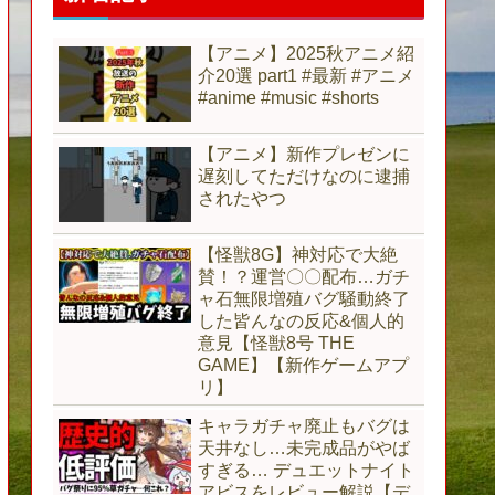
【アニメ】2025秋アニメ紹
介20選 part1 #最新 #アニメ
#anime #music #shorts
【アニメ】新作プレゼンに
遅刻してただけなのに逮捕
されたやつ
【怪獣8G】神対応で大絶
賛！？運営〇〇配布…ガチ
ャ石無限増殖バグ騒動終了
した皆んなの反応&個人的
意見【怪獣8号 THE
GAME】【新作ゲームアプ
リ】
キャラガチャ廃止もバグは
天井なし…未完成品がやば
すぎる… デュエットナイト
アビスをレビュー解説【デ