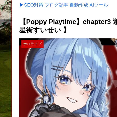
▶SEO対策 ブログ記事 自動作成 AIツール
【Poppy Playtime】chap
星街すいせい 】
ホロライブ