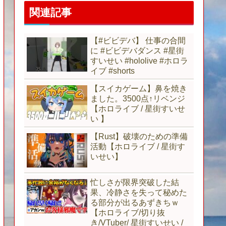
関連記事
【#ビビデバ】 仕事の合間
に #ビビデバダンス #星街
すいせい #hololive #ホロラ
イブ #shorts
【スイカゲーム】鼻を焼き
ました。3500点↑リベンジ
【ホロライブ / 星街すいせ
い 】
【Rust】破壊のための準備
活動【ホロライブ / 星街す
いせい】
忙しさが限界突破した結
果、冷静さを失って秘めた
る部分が出るあずきちｗ
【ホロライブ/切り抜
き/VTuber/ 星街すいせい /