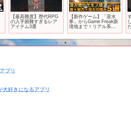
【最高難度】歴代RPG
【新作ゲーム】「逆水
の入手困難すぎるレア
寒」からGame Freak新
降
アイテム3選
境地まで！リアル系
RPG5本特集【新作アプ
リ】
ね
#
#amv
アプリ
が大好きになるアプリ