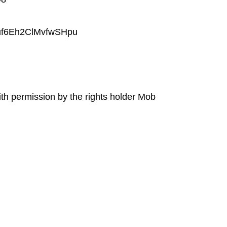
uf6Eh2ClMvfwSHpu
h permission by the rights holder Mob