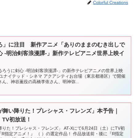
Colorful Creations
ろ」に注目 新作アニメ「ありのままのむき出しで
 -明治剣客浪漫譚-」新作テレビアニメ世界上映イ
ろうに剣心 -明治剣客浪漫譚-」の新作テレビアニメの世界上映
、ユナイテッド・シネマ アクアシティお台場（東京都港区）で開催
ん、神谷薫役の高橋李依さん、明神弥...
が舞い降りた！プレシャス・フレンズ」本予告｜
土）TV初放送！
りた！プレシャス・フレンズ」 AT-Xにて6月24日（土）にTV初
『R指定アニメ！』 （ ）の選定作品！ 作品放送前・後に『R指定