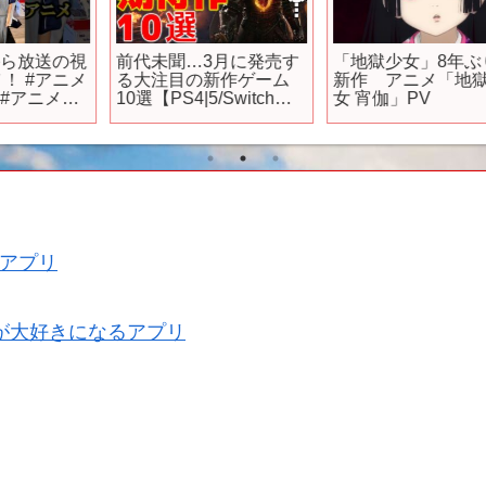
視
前代未聞…3月に発売す
「地獄少女」8年ぶりの
メ
る大注目の新作ゲーム
新作 アニメ「地獄少
レ
10選【PS4|5/Switchお
女 宵伽」PV
新
すすめゲーム】
ィ
t
アプリ
が大好きになるアプリ