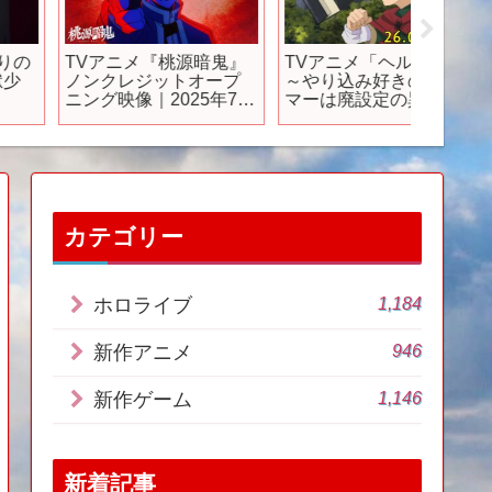
TVアニメ『桃源暗鬼』
TVアニメ「ヘルモード
【ゼン
ノンクレジットオープ
～やり込み好きのゲー
ロ】新
ニング映像｜2025年7月
マーは廃設定の異世界
ても余
11日より毎週金曜よる
で無双する～」第1弾PV
る男た
11 時から日本テレビ系
｜2026年01月放送開始
「フラアニ」枠にて全
国30局ネットで放送！
カテゴリー
1,184
ホロライブ
946
新作アニメ
1,146
新作ゲーム
新着記事