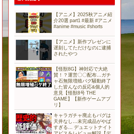
【アニメ】2025秋アニメ紹
介20選 part1 #最新 #アニメ
#anime #music #shorts
【アニメ】新作プレゼンに
遅刻してただけなのに逮捕
されたやつ
【怪獣8G】神対応で大絶
賛！？運営〇〇配布…ガチ
ャ石無限増殖バグ騒動終了
した皆んなの反応&個人的
意見【怪獣8号 THE
GAME】【新作ゲームアプ
リ】
キャラガチャ廃止もバグは
天井なし…未完成品がやば
すぎる… デュエットナイト
アビスをレビュー解説【デ