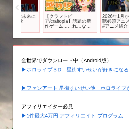
トは未来に
【クラフトピ
2026年1月から放送の
堂
ア/craftopia】話題の新
聴必須アニメ！ #アニ
作ゲーム…これ…なん
#アニメ紹介 #アニメ
h
でもできる！？【ホロ
ビュー #アニメ評価 #
ライブ/ロボ子さん】
作アニメ #オタク #フ
 #switch
ギュア #アニソン #shor
 #国会
#shorts #社長
全世界でダウンロード中（Android版）
▶ホロライブ３D 星街すいせいが好きになる
▶ファンアート 星街すいせい他 ホロライブ
アフィリエイター必見
▶1件最大4万円 アフィリエイト プログラム