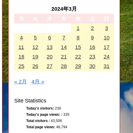
2024年3月
月
火
水
木
金
土
日
1
2
3
4
5
6
7
8
9
10
11
12
13
14
15
16
17
18
19
20
21
22
23
24
25
26
27
28
29
30
31
« 2月
4月 »
Site Statistics
Today's visitors:
230
Today's page views: :
335
Total visitors :
43,506
Total page views:
48,794