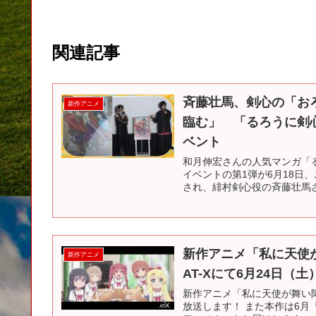
関連記事
斉藤壮馬、剣心の「お
新作アニメ
臨む」 「るろうに剣心
ベント
和月伸宏さんの人気マンガ「る
イベントの第1弾が6月18日
され、緋村剣心役の斉藤壮馬さ
新作アニメ「私に天使
新作アニメ
AT-Xにて6月24日（
新作アニメ「私に天使が舞い降
放送します！ また本作は6月