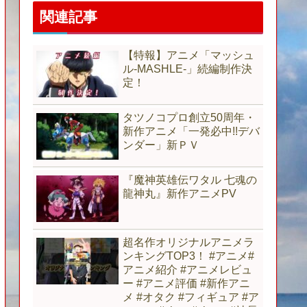
関連記事
【特報】アニメ「マッシュ
ル-MASHLE-」続編制作決
定！
タツノコプロ創立50周年・
新作アニメ「一発必中!!デバ
ンダー」新ＰＶ
『魔神英雄伝ワタル 七魂の
龍神丸』新作アニメPV
超名作オリジナルアニメラ
ンキングTOP3！ #アニメ#
アニメ紹介 #アニメレビュ
ー #アニメ評価 #新作アニ
メ #オタク #フィギュア #ア