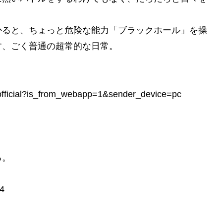
かると、ちょっと危険な能力「ブラックホール」を操
す、ごく普通の超常的な日常。
fficial?is_from_webapp=1&sender_device=pc
る。
。
y4