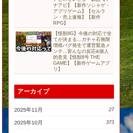
ナアビ】【新作ソシャゲ・
アプリゲーム】【セルラ
ン・売上速報】【新作
RPG】
【怪獣8G】今後の対応で全
てが決まる…ガチャ石無限
増殖バグ発生で運営緊急メ
ンテ…皆んなの反応&個人
的意見【怪獣8号 THE
GAME】【新作ゲームアプ
リ】
アーカイブ
27
2025年11月
373
2025年10月