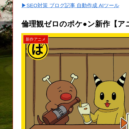
▶SEO対策 ブログ記事 自動作成 AIツール
倫理観ゼロのポケ●ン新作【アニ
新作アニメ