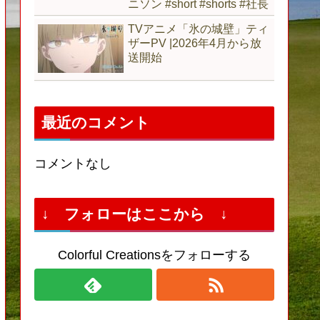
ニソン #short #shorts #社長
TVアニメ「氷の城壁」ティ
ザーPV |2026年4月から放
送開始
最近のコメント
コメントなし
↓ フォローはここから ↓
Colorful Creationsをフォローする