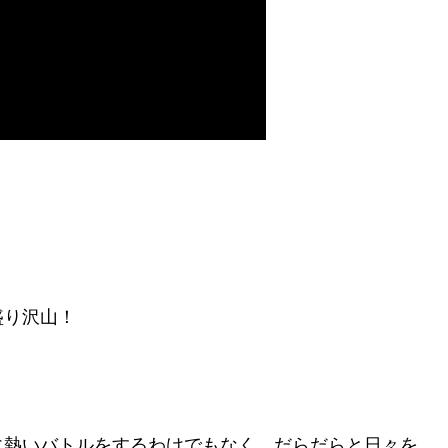
！
盛り沢山！
に熱いバトルをするわけでもなく、だらだらと日々を