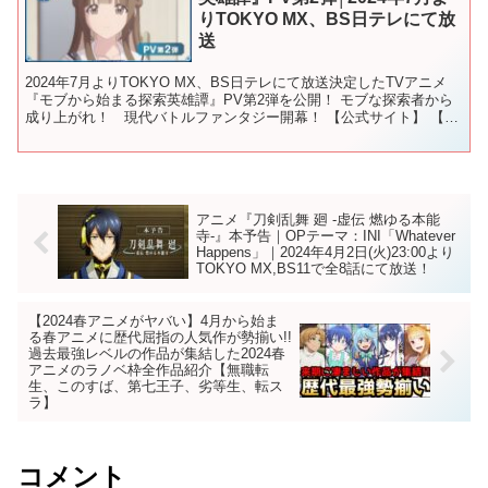
りTOKYO MX、BS日テレにて放
送
2024年7月よりTOKYO MX、BS日テレにて放送決定したTVアニメ
『モブから始まる探索英雄譚』PV第2弾を公開！ モブな探索者から
成り上がれ！ 現代バトルファンタジー開幕！ 【公式サイト】 【公
式X（旧: Twitter）】 / mo...
アニメ『刀剣乱舞 廻 -虚伝 燃ゆる本能
寺-』本予告｜OPテーマ：INI「Whatever
Happens」｜2024年4月2日(火)23:00より
TOKYO MX,BS11で全8話にて放送！
【2024春アニメがヤバい】4月から始ま
る春アニメに歴代屈指の人気作が勢揃い!!
過去最強レベルの作品が集結した2024春
アニメのラノベ枠全作品紹介【無職転
生、このすば、第七王子、劣等生、転ス
ラ】
コメント