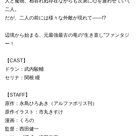
人と魔物、相容れぬ存在ながらも次第に心を通わせていく
二人。
だが、二人の前には様々な外敵が現れて――!?
辺境から始まる、元最強最古の竜の“生き直し”ファンタジ
ー！
【CAST】
ドラン：武内駿輔
セリナ：関根 瞳
【STAFF】
原作：永島ひろあき（アルファポリス刊）
原作イラスト：市丸きすけ
漫画：くろの
監督：西田健一