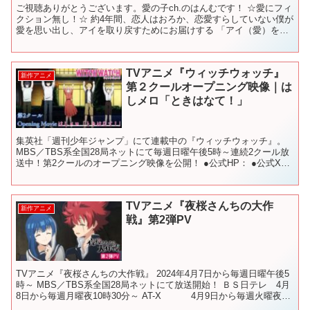
ご視聴ありがとうございます。愛の子ch.のはんむです！ ☆愛にフィ
クション無し！☆ 約4年間、恋人はおろか、恋愛すらしていない僕が
愛を思い出し、アイを取り戻すためにお届けする 「アイ（愛）を軸
としたアニメチャンネル」+漫画ラノベ ・創作物...
TVアニメ『ウィッチウォッチ』
新作アニメ
第２クールオープニング映像｜は
しメロ「ときはなて！」
集英社「週刊少年ジャンプ」にて連載中の『ウィッチウォッチ』。
MBS／TBS系全国28局ネットにて毎週日曜午後5時～連続2クール放
送中！第2クールのオープニング映像を公開！ ●公式HP： ●公式X：
●ON AIR 毎週日曜午後５時～ MBS...
TVアニメ『夜桜さんちの大作
新作アニメ
戦』第2弾PV
TVアニメ『夜桜さんちの大作戦』 2024年4月7日から毎週日曜午後5
時～ MBS／TBS系全国28局ネットにて放送開始！ ＢＳ日テレ 4月
8日から毎週月曜夜10時30分～ AT-X 4月9日から毎週火曜夜10
時～ ※リピー...