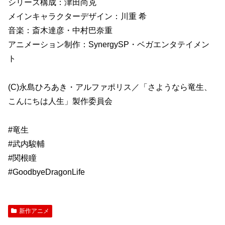
シリーズ構成：津田尚克
メインキャラクターデザイン：川重 希
音楽：斎木達彦・中村巴奈重
アニメーション制作：SynergySP・ベガエンタテイメン
ト
(C)永島ひろあき・アルファポリス／「さようなら竜生、
こんにちは人生」製作委員会
#竜生
#武内駿輔
#関根瞳
#GoodbyeDragonLife
新作アニメ