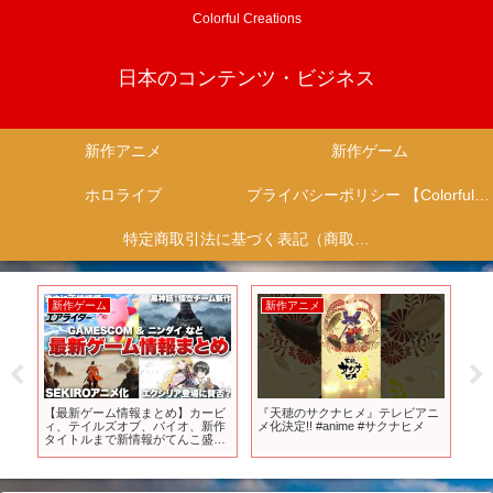
Colorful Creations
日本のコンテンツ・ビジネス
新作アニメ
新作ゲーム
ホロライブ
プライバシーポリシー 【Colorful Creation】
特定商取引法に基づく表記（商取引に関する開示）
新作ゲーム
新作アニメ
新
道中
【最新ゲーム情報まとめ】カービ
『天穂のサクナヒメ』テレビアニ
次
映像
ィ、テイルズオブ、バイオ、新作
メ化決定!! #anime #サクナヒメ
ゲ
タイトルまで新情報がてんこ盛り
タ
送
【gamescom 2025 / カービィのエ
いサ
アライダー Direct】
ャ
ス