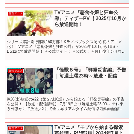
TVアニメ『悪食令嬢と狂血公
新作アニメ
爵』ティザーPV ┋2025年10月か
ら放送開始！
シリーズ累計発行部数150万部！Kラノベブックスfから初のアニメ
化！ TVアニメ『悪食令嬢と狂血公爵』が2025年10月からTBS・
BS11にて放送開始！ ✧公式サイト： ✧公式X： ✧月刊少年シリウス
公式X： 推奨ハッシュタグ：#悪食令嬢...
『怪獣８号』「群発災害編」予告
新作アニメ
｜毎週土曜23時～放送・配信
9/20(土)放送の#22（第２期10話）から始まる「群発災害編」の予告
を公開！ 【放送・配信情報】 7月19日より毎週土曜23:00～ テレ東
系列ほかにて放送／Xにて全世界リアルタイム配信 各種動画配信サ
ービスにて23:30より順次配信開...
TVアニメ『モブから始まる探索
新作アニメ
英雄譚』PV第2弾│2024年7月よ