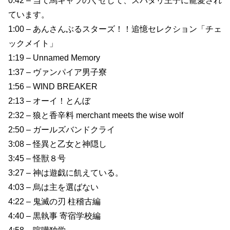
0:42 – 当て馬キャラのくせして、スパダリ王子に寵愛され
ています。
1:00 – あんさんぶるスターズ！！追憶セレクション「チェ
ックメイト」
1:19 – Unnamed Memory
1:37 – ヴァンパイア男子寮
1:56 – WIND BREAKER
2:13 – オーイ！とんぼ
2:32 – 狼と香辛料 merchant meets the wise wolf
2:50 – ガールズバンドクライ
3:08 – 怪異と乙女と神隠し
3:45 – 怪獣８号
3:27 – 神は遊戯に飢えている。
4:03 – 烏は主を選ばない
4:22 – 鬼滅の刃 柱稽古編
4:40 – 黒執事 寄宿学校編