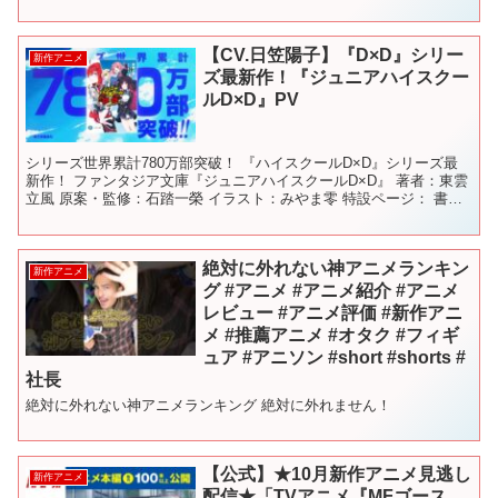
アム３ この素晴ら...
【CV.日笠陽子】『D×D』シリー
新作アニメ
ズ最新作！『ジュニアハイスクー
ルD×D』PV
シリーズ世界累計780万部突破！ 『ハイスクールD×D』シリーズ最
新作！ ファンタジア文庫『ジュニアハイスクールD×D』 著者：東雲
立風 原案・監修：石踏一榮 イラスト：みやま零 特設ページ： 書籍
情報： 公式X： 【キャスト】 リアス・グ...
絶対に外れない神アニメランキン
新作アニメ
グ #アニメ #アニメ紹介 #アニメ
レビュー #アニメ評価 #新作アニ
メ #推薦アニメ #オタク #フィギ
ュア #アニソン #short #shorts #
社長
絶対に外れない神アニメランキング 絶対に外れません！
【公式】★10月新作アニメ見逃し
新作アニメ
配信★「TVアニメ『MFゴース