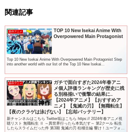
関連記事
TOP 10 New Isekai Anime With
新作アニメ
Overpowered Main Protagonist
Top 10 New Isekai Anime With Overpowered Main Protagonist Step
into another world with our list of the Top 10 New Isekai...
ガチで面白すぎた2024年春アニ
新作アニメ
メ個人評価ランキングが歴史に残
る別格揃いで衝撃の結果に..
【2024年アニメ】【おすすめア
ニメ】【鬼滅の刃】【無職転生】
【夜のクラゲは泳げない】【忘却バッテリー】
新チャンネルはこちら Twitter垢はこちら https:// 2024年春アニメ視
聴リスト 無職転生 Ⅱ ～異世界行ったら本気だす～ 第2クール 転生
したらスライムだった件 第3期 鬼滅の刃 柱稽古編 響け！ユーフォニ