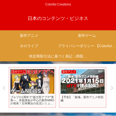
Colorful Creations
日本のコンテンツ・ビジネス
新作アニメ
新作ゲーム
ホロライブ
プライバシーポリシー 【Colorful Creation】
特定商取引法に基づく表記（商取引に関する開示）
新作ゲーム
新作アニメ
新
ブルプロ1周年で”超大型アプデ”実
【予告】「銀魂」新作アニメ特別
20
装へ、衣装課金が中心の新作MMO
編
新作
が発表！日本舞台の生活シミュレ
【PS
ーションがリリースへ