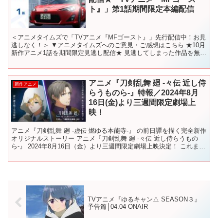
ト』」第1話期間限定本編配信
＜アニメタイムズで「TVアニメ『MFゴースト』」先行配信中！お見
逃しなく！＞ ▼アニメタイムズへのご意見・ご感想はこちら ★10月
新作アニメ1話を期間限定見逃し配信★ 見逃してしまった作品を無料
でチェックして好きなアニメをみつけよう。 いま...
アニメ『刀剣乱舞 廻 -々伝 近し侍
新作アニメ
らうものら-』特報／2024年8月
16日(金)より三週間限定劇場上
映！
アニメ『刀剣乱舞 廻 -虚伝 燃ゆる本能寺-』 の前日譚を描く完全新作
オリジナルストーリー アニメ『刀剣乱舞 廻 -々伝 近し侍らうもの
ら-』 2024年8月16日（金）より三週間限定劇場上映決定！ これまで
舞台の脚本・演出を手掛けてきた末...
TVアニメ『ゆるキャン△ SEASON３』
予告篇│04.04 ONAIR