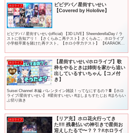
ビビデバ／星街すいせい
ホロライブ
【Covered by Hololive】
ビビデバ / 星街すいせい(official) 【3D LIVE】SheenderellaDay / ラ
ストに告知アリ！ 【さくらみこ再テスト】さくらみこ、ホロライブ
小学校卒業を賭けた再テスト。【ホロ小学力テスト】 【KARAOKE
& A...
【星街すいせい/ホロライブ】歌
ホロライブ
枠をやるときは姉街を家から追い
出しているすいちゃん【コメ付
き】
Suisei Channel 本編 バレンタイン雑談！ってなにするの？🍫【ホロ
ライブ/星街すいせい】 #星街すいせい #ほしまちすたじお #ほろらい
ぶ切り抜き
【リア充】ホロ花火行ってき
ホロライブ
た‼︎‼︎ 残暑払いの神引きで星街お
迎えしたるで〜？？？#ホロライ