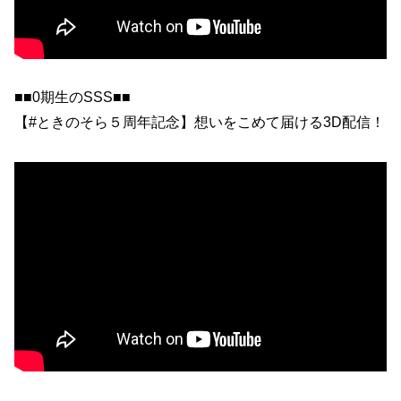
■■0期生のSSS■■
【#ときのそら５周年記念】想いをこめて届ける3D配信！