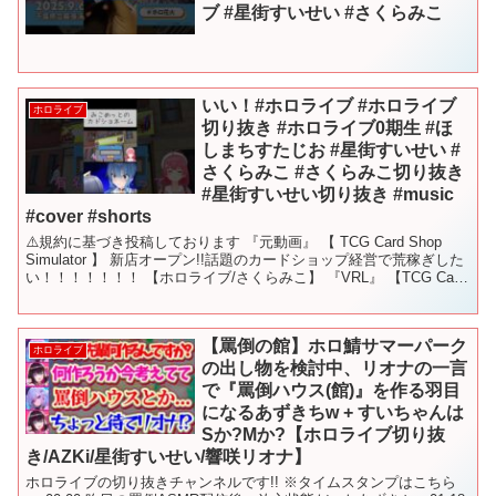
ブ #星街すいせい #さくらみこ
いい！#ホロライブ #ホロライブ
ホロライブ
切り抜き #ホロライブ0期生 #ほ
しまちすたじお #星街すいせい #
さくらみこ #さくらみこ切り抜き
#星街すいせい切り抜き #music
#cover #shorts
⚠️規約に基づき投稿しております 『元動画』 【 TCG Card Shop
Simulator 】 新店オープン!!話題のカードショップ経営で荒稼ぎした
い！！！！！！！ 【ホロライブ/さくらみこ】 『VRL』 【TCG Card
Shop...
【罵倒の館】ホロ鯖サマーパーク
ホロライブ
の出し物を検討中、リオナの一言
で『罵倒ハウス(館)』を作る羽目
になるあずきちw + すいちゃんは
Sか?Mか?【ホロライブ切り抜
き/AZKi/星街すいせい/響咲リオナ】
ホロライブの切り抜きチャンネルです!! ※タイムスタンプはこちら