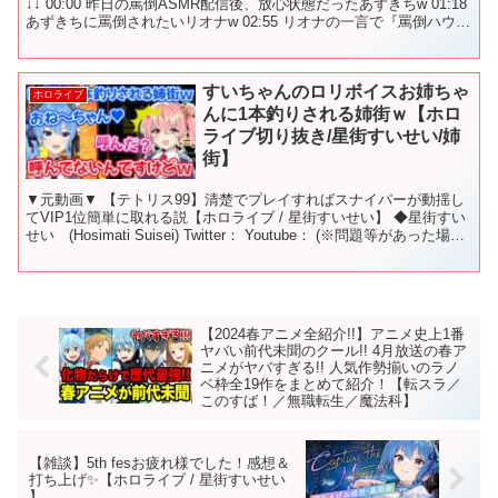
↓↓ 00:00 昨日の罵倒ASMR配信後、放心状態だったあずきちw 01:18
あずきちに罵倒されたいリオナw 02:55 リオナの一言で『罵倒ハウス
(館)』を作る羽目になる...
すいちゃんのロリボイスお姉ちゃ
ホロライブ
んに1本釣りされる姉街ｗ【ホロ
ライブ切り抜き/星街すいせい/姉
街】
▼元動画▼ 【テトリス99】清楚でプレイすればスナイパーが動揺し
てVIP1位簡単に取れる説【ホロライブ / 星街すいせい】 ◆星街すい
せい (Hosimati Suisei) Twitter： Youtube： (※問題等があった場合
お手数...
【2024春アニメ全紹介!!】アニメ史上1番
ヤバい前代未聞のクール!! 4月放送の春ア
ニメがヤバすぎる!! 人気作勢揃いのラノ
ベ枠全19作をまとめて紹介！【転スラ／
このすば！／無職転生／魔法科】
【雑談】5th fesお疲れ様でした！感想＆
打ち上げ✨【ホロライブ / 星街すいせい
】