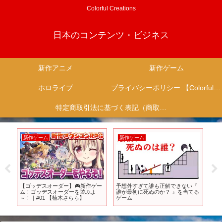
Colorful Creations
日本のコンテンツ・ビジネス
新作アニメ
新作ゲーム
ホロライブ
プライバシーポリシー 【Colorful Creation】
特定商取引法に基づく表記（商取引に関する開示）
新作ゲーム
新作ゲーム
新
界旅
【ゴッデスオーダー】🎮新作ゲー
予想外すぎて誰も正解できない『
【夏
ム！ゴッデスオーダーを遊ぶよ
誰が最初に死ぬのか？ 』を当てる
べる
～！｜#01 【楠木さらら】
ゲーム
【