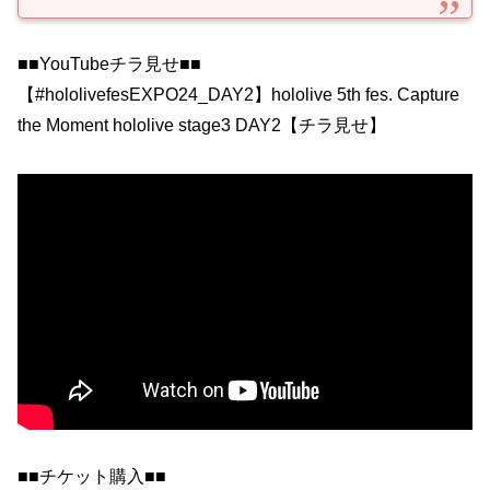
■■YouTubeチラ見せ■■
【#hololivefesEXPO24_DAY2】hololive 5th fes. Capture
the Moment hololive stage3 DAY2【チラ見せ】
■■チケット購入■■