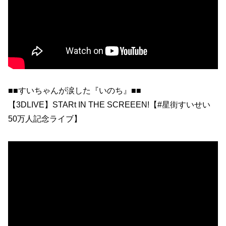
■■すいちゃんが涙した『いのち』■■
【3DLIVE】STARt IN THE SCREEEN!【#星街すいせい
50万人記念ライブ】