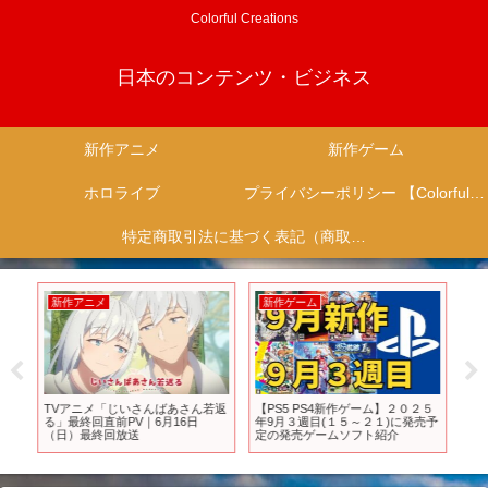
Colorful Creations
日本のコンテンツ・ビジネス
新作アニメ
新作ゲーム
ホロライブ
プライバシーポリシー 【Colorful Creation】
特定商取引法に基づく表記（商取引に関する開示）
新作アニメ
新作ゲーム
新
ーベ
TVアニメ「じいさんばあさん若返
【PS5 PS4新作ゲーム】２０２５
「
る」最終回直前PV｜6月16日
年9月３週目(１５～２１)に発売予
香辛
（日）最終回放送
定の発売ゲームソフト紹介
よ