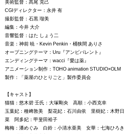
美術監督：髙尾 克己
CGIディレクター：永井 有
撮影監督：石黒 瑠美
編集：今井 大介
音響監督：はた しょう二
音楽：神前 暁・Kevin Penkin・桶狭間 ありさ
オープニングテーマ：Uru『アンビバレント』
エンディングテーマ：wacci『愛は薬』
アニメーション制作：TOHO animation STUDIO×OLM
製作：「薬屋のひとりごと」製作委員会
【キャスト】
猫猫：悠木碧 壬氏：大塚剛央 高順：小西克幸
玉葉妃：種﨑敦美 梨花妃：石川由依 里樹妃：木野日
菜 阿多妃：甲斐田裕子
梅梅：潘めぐみ 白鈴：小清水亜美 女華：七海ひろき