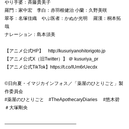
やり手婆：斉藤貴美子
羅門：家中宏 李白：赤羽根健治 小蘭：久野美咲
翠苓：名塚佳織 やぶ医者：かぬか光明 羅漢：桐本拓
哉
ナレーション：島本須美
【アニメ公式HP】 http://kusuriyanohitorigoto.jp
【アニメ公式X（旧Twitter）】 ＠ kusuriya_pr
【アニメ公式TikTok】https://t.co/IUm6rUecdx
©日向夏・イマジカインフォス／「薬屋のひとりごと」製
作委員会
#薬屋のひとりごと #TheApothecaryDiaries #悠木碧
＃大塚剛央
———————————————–