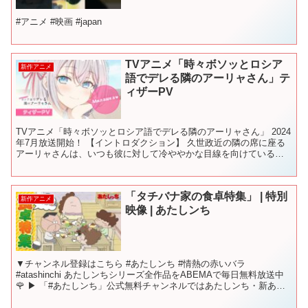
#アニメ #映画 #japan
TVアニメ「時々ボソッとロシア
新作アニメ
語でデレる隣のアーリャさん」テ
ィザーPV
TVアニメ「時々ボソッとロシア語でデレる隣のアーリャさん」 2024
年7月放送開始！ 【イントロダクション】 久世政近の隣の席に座る
アーリャさんは、いつも彼に対して冷ややかな目線を向けている。
けれど、時々ボソッとロシア語で彼にデレていて…...
「タチバナ家の食卓特集」 | 特別
新作アニメ
映像 | あたしンち
▼チャンネル登録はこちら #あたしンち #情熱の赤いバラ
#atashinchi あたしンちシリーズ全作品をABEMAで毎日無料放送中
🌹 ▶︎ 「#あたしンち」公式無料チャンネルではあたしンち・新あた
しンちに加え、 新作『あたしンちNEXT...