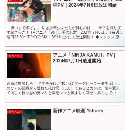
新作アニメ
弾PV｜2024年7月6日放送開始
「勝つまで逃げよ」 幼き少年少女たちが挑むのは――天下を取り戻
す鬼ごっこ！ TVアニメ『逃げ上手の若君』2024年7月6日より毎週土
曜日23:30〜TOKYO MX・BS11ほかにて放送開始！ ◆スタッフ 原作
： #松井優征 （集英社「週...
アニメ「NINJA KAMUI」PV |
新作アニメ
2024年7月1日放送開始
運命に復讐しろ！ 全てをかけた“抜け忍”ダークヒーロー誕生 忍（し
のび）の組織から逃れた抜け忍（にん）であるヒガンは、名を変え
て同じく抜け忍の妻マリと愛息レンと慎ましく幸せに暮らしてい
た。しかしある夜、黒装束の忍者たちに襲われ、マリとレンは...
新作アニメ映画 #shorts
新作アニメ