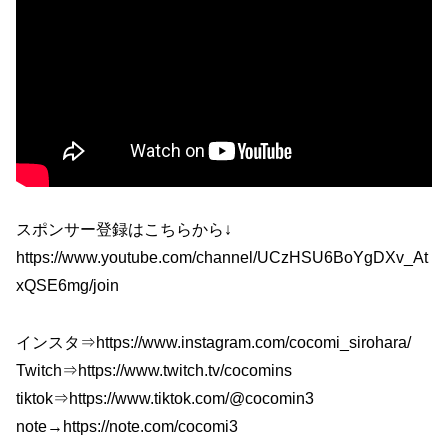
スポンサー登録はこちらから↓
https://www.youtube.com/channel/UCzHSU6BoYgDXv_At
xQSE6mg/join
インスタ⇒https://www.instagram.com/cocomi_sirohara/
Twitch⇒https://www.twitch.tv/cocomins
tiktok⇒https://www.tiktok.com/@cocomin3
note→https://note.com/cocomi3