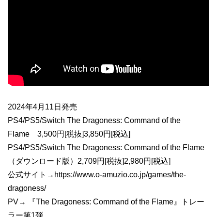
2024年4月11日発売
PS4/PS5/Switch The Dragoness: Command of the
Flame 3,500円[税抜]3,850円[税込]
PS4/PS5/Switch The Dragoness: Command of the Flame
（ダウンロード版）2,709円[税抜]2,980円[税込]
公式サイト→https://www.o-amuzio.co.jp/games/the-
dragoness/
PV→ 『The Dragoness: Command of the Flame』トレー
ラー第1弾