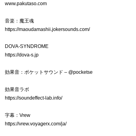
www.pakutaso.com
音楽：魔王魂
https://maoudamashii.jokersounds.com/
DOVA-SYNDROME
https://dova-s.jp
効果音：ポケットサウンド – @pocketse
効果音ラボ
https://soundeffect-lab.info/
字幕：Vrew
https://vrew.voyagerx.com/ja/