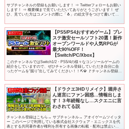
サブチャンネルの登録もお願いします！ ⇒ Twitterフォローもお願い
します！ ⇒ 概要欄まで見ていただいてありがとうございます！ ぜ
ひ、見ていた方はコメントの際に「🐧」の絵文字をつけて書いてい
ただけると、「見てくれているんだな☺️」と幸...
【PS5/PS4おすすめゲーム】プレ
新作ゲーム
ステ激安セールソフト20選！新作
オープンワールドや人気RPGが
最大90%OFF！
【Switch/PC/Xbox】
このチャンネルではSwitch1/2・PS5/4の様々なコンソールゲームの
紹介をしていますので、ぜひチャンネル登録していただき自分に合
ったゲームを“掘り”出してみてください！！⛏️💎 🚩チャンネル登録は
こちらからもできます！ ➡ ─┘─┘─...
【ドラクエ3HDリメイク】堀井さ
新作ゲーム
ん迷言にファン困惑…情報出しま
す！３年続報なし…スクエニに言
わされてる説
チャンネル登録はこちら→ サブチャンネル→ アオイゲームツイッタ
ー このページで利用している株式会社スクウェア・エニックスを代
表とする共同著作者が権利を所有する画像の転載・配布は禁止いた