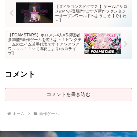
【 #ドラゴンズドグマ２ 】ゲームにサロ
メの○○が登場⁉すごすぎ新作ファンタジ
ーオープンワールドへようこそ【ですわ
～】
【FOAMSTARS】ホロメン4人VS視聴者
参加型‼新作ゲームを遊ぶよ～！ピンクチ
ームのエイム苦手代表です！アワアワア
ワ～～～！！✨【博衣こより/ホロライ
ブ】
コメント
コメントを書き込む
ホーム
新作ゲーム