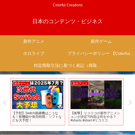
Colorful Creations
日本のコンテンツ・ビジネス
新作アニメ
新作ゲーム
ホロライブ
プライバシーポリシー 【Colorful Creation】
特定商取引法に基づく表記（商取引に関する開示）
新作ゲーム
新作アニメ
新
PV
【予想】Switch後継機はこうな
【衝撃】リコリコの新作アニメシ
T
る！新機能や発売時期・ソフトな
ョンが決定?!内容は何をやる？
ザい
どを大予想！
#shorts #short #リコリコ
放