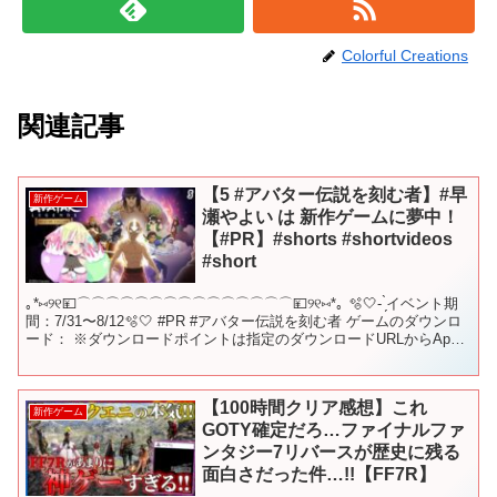
Colorful Creations
関連記事
【5 #アバター伝説を刻む者】#早
新作ゲーム
瀬やよい は 新作ゲームに夢中！
【#PR】#shorts #shortvideos
#short
｡*⑅୨୧💴⌒⌒⌒⌒⌒⌒⌒⌒⌒⌒⌒⌒⌒⌒⌒💴୨୧⑅*｡ 🫧🤍- ̗̀イベント期
間：7/31〜8/12🫧🤍 #PR #アバター伝説を刻む者 ゲームのダウンロ
ード： ※ダウンロードポイントは指定のダウンロードURLからApp
Store か G...
【100時間クリア感想】これ
新作ゲーム
GOTY確定だろ…ファイナルファ
ンタジー7リバースが歴史に残る
面白さだった件…!!【FF7R】