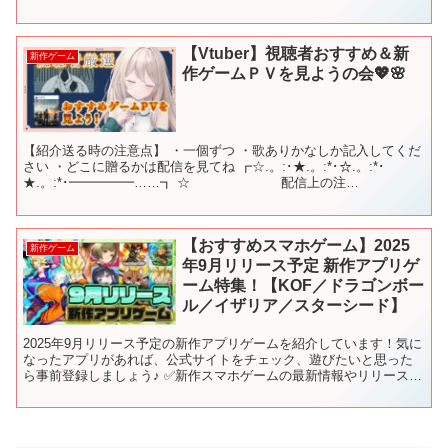
します。 © ARMOR PROJECT/BIRD S...
【Vtuber】視聴者おすすめ＆新
新作ゲーム
作ゲームＰＶを見ようの会💖🌸
【紹介送る時の注意点】 ・一個ずつ ・歌ありかなしか記入してくだ
さい ・どこに贈るかは配信を見てね ┏☆.。:･★.。:*･☆.。:*･
★.。:*･━━━━━……┓ ☆ 配信上の注
意 ☆ ┗……━━━━━☆.。...
【おすすめスマホゲーム】2025
新作ゲーム
年9月リリース予定 新作アプリゲ
ーム特集！【KOF／ドラゴンボー
ル／イザリア／スターシード】
2025年9月リリース予定の新作アプリゲームを紹介しています！気に
なったアプリがあれば、公式サイトをチェック、遊びたいと思った
ら事前登録しましょう♪ ✅新作スマホゲームの最新情報やリリース日
を毎日更新！ 【📅配信カレンダー】 ✅チャプターリ...