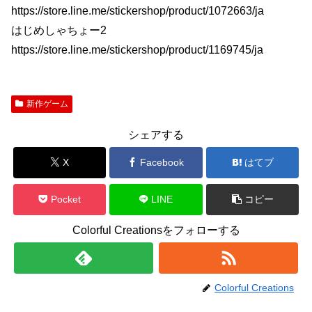
https://store.line.me/stickershop/product/1072663/ja
はじめしゃちょー2
https://store.line.me/stickershop/product/1169745/ja
新作ゲーム
シェアする
X
Facebook
はてブ
Pocket
LINE
コピー
Colorful Creationsをフォローする
Colorful Creations