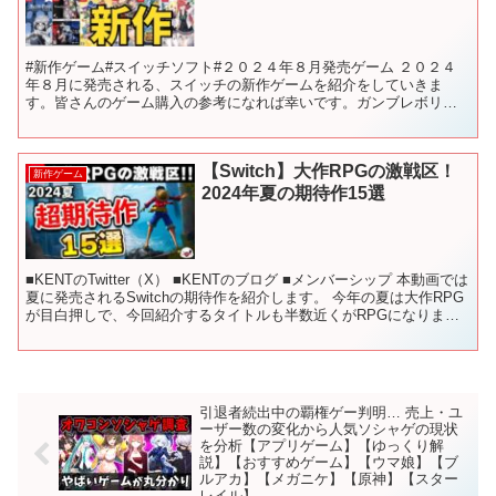
#新作ゲーム#スイッチソフト#２０２４年８月発売ゲーム ２０２４
年８月に発売される、スイッチの新作ゲームを紹介をしていきま
す。皆さんのゲーム購入の参考になれば幸いです。ガンブレボリュ
ーム多そう！ 【目次】 00:00 前置き 00:57 ア...
【Switch】大作RPGの激戦区！
新作ゲーム
2024年夏の期待作15選
■KENTのTwitter（X） ■KENTのブログ ■メンバーシップ 本動画では
夏に発売されるSwitchの期待作を紹介します。 今年の夏は大作RPG
が目白押しで、今回紹介するタイトルも半数近くがRPGになりまし
た！ ワンピースを題材にし...
引退者続出中の覇権ゲー判明… 売上・ユ
ーザー数の変化から人気ソシャゲの現状
を分析【アプリゲーム】【ゆっくり解
説】【おすすめゲーム】【ウマ娘】【ブ
ルアカ】【メガニケ】【原神】【スター
レイル】