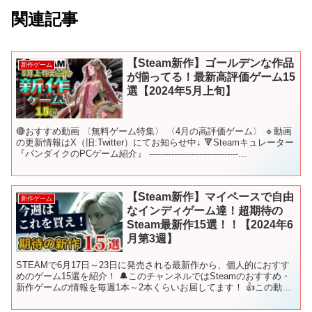
関連記事
【Steam新作】ゴールデンな作品
新作ゲーム
が揃ってる！最新高評価ゲーム15
選【2024年5月上旬】
🔴おすすめ動画 〈無料ゲーム特集〉 〈4月の高評価ゲーム〉 🔹動画
の更新情報はX（旧:Twitter）にてお知らせ中↓ 🔻Steamキュレーター
『パンダイクのPCゲーム紹介』 --------------------------------...
【Steam新作】マイペースで自由
新作ゲーム
なインディゲーム達！超期待の
Steam最新作15選！！【2024年6
月第3週】
STEAMで6月17日～23日に発売される最新作から、個人的におすす
めのゲーム15選を紹介！ 🔔このチャンネルではSteamのおすすめ・
新作ゲームの情報を毎週1本～2本くらいお届してます！ 👍この動画
が役に立ったらグッドボタンをお願いします...