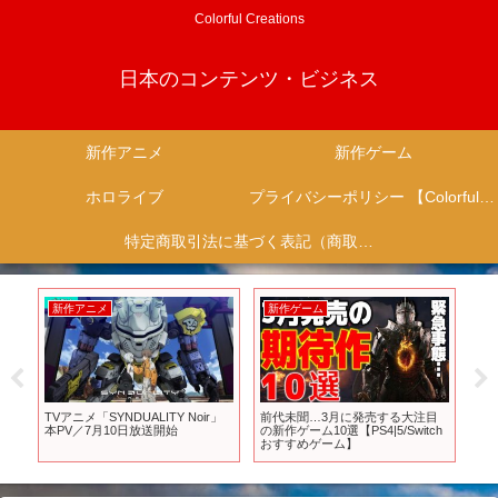
Colorful Creations
日本のコンテンツ・ビジネス
新作アニメ
新作ゲーム
ホロライブ
プライバシーポリシー 【Colorful Creation】
特定商取引法に基づく表記（商取引に関する開示）
新作アニメ
新作ゲーム
新
なる
TVアニメ「SYNDUALITY Noir」
前代未聞…3月に発売する大注目
[더
送
本PV／7月10日放送開始
の新作ゲーム10選【PS4|5/Switch
11
おすすめゲーム】