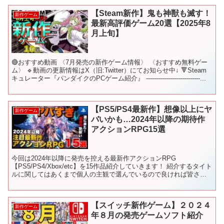
【Steam新作】鬼も神獣も滅す！
新作ゲーム
最新高評価ゲーム20選【2025年8
月上旬】
🔴おすすめ動画 〈7月発売の新作ゲーム情報〉 〈おすすめ無料ゲー
ム〉 🔹動画の更新情報はX（旧:Twitter）にてお知らせ中↓ 🔻Steam
キュレーター『パンダイクのPCゲーム紹介』 ---------------------------...
【PS5/PS4最新作】想像以上にヤ
新作ゲーム
バいかも…2024年以降の期待作
アクションRPG15選
今回は2024年以降に発売を控える最新作アクションRPG
【PS5/PS4/Xbox/etc】を15作品紹介していきます！ 紹介するタイト
ルに関してはあくまで個人の主観で選んでいるので良ければ皆さん
の『期待する新作ゲーム』も是非、教えてくだ...
【スイッチ新作ゲーム】２０２４
新作ゲーム
年８月の発売ゲームソフト紹介