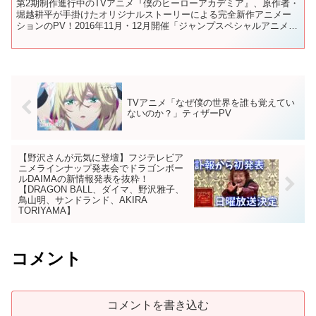
第2期制作進行中のTVアニメ『僕のヒーローアカデミア』、原作者・
堀越耕平が手掛けたオリジナルストーリーによる完全新作アニメー
ションのPV！2016年11月・12月開催「ジャンプスペシャルアニメフ
ェスタ2016」で上映！ ＜スタッフ＞ 原作・...
TVアニメ「なぜ僕の世界を誰も覚えてい
ないのか？」ティザーPV
【野沢さんが元気に登壇】フジテレビア
ニメラインナップ発表会でドラゴンボー
ルDAIMAの新情報発表を抜粋！
【DRAGON BALL、ダイマ、野沢雅子、
鳥山明、サンドランド、AKIRA
TORIYAMA】
コメント
コメントを書き込む