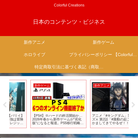
Colorful Creations
日本のコンテンツ・ビジネス
新作アニメ
新作ゲーム
ホロライブ
プライバシーポリシー 【Colorful Creation】
特定商取引法に基づく表記（商取引に関する開示）
新作ゲーム
新作アニメ
新
イ】
【PS4】※ハードの終活開始か…
アニメ「#キングダム」第6シリー
20
険
2026年春から新作ゲームが”劣化
ズ⚔ 第2話「#激動の起こり」ぶち
放
ト
版”になると報道。PS5移行戦略の
かましてきてやるぜ！！#shorts
ん』
全貌とは【ネットの反応/速報/ニ
タヒ
ュース/ゲーム/PS5/ソニー/SIE】