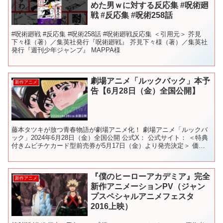
めた男ｗに対する反応集 #呪術廻
戦 #反応集 #呪術258話
#呪術廻戦 #反応集 #呪術258話 #呪術廻戦反応集 ＜引用元＞ 芥見
下々様（著）／集英社発行『呪術廻戦』 芥見下々様（著）／集英社
発行『週刊少年ジャンプ』 MAPPA様
劇場アニメ「ルックバック」本予
新作アニメ
告【6月28日（金）全国公開】
藤本タツキが放つ青春物語が劇場アニメ化！ 劇場アニメ「ルックバ
ック」2024年6月28日（金）全国公開 公式X： 公式サイト： ＜特典
付きムビチケカード型前売券が5月17日（金）より発売決定＞ 価
格：1,600円（税込／当日1,700円均一...
『僕のヒーローアカデミア』完全
新作アニメ
新作アニメーションPV（ジャン
プスペシャルアニメフェスタ
2016上映）