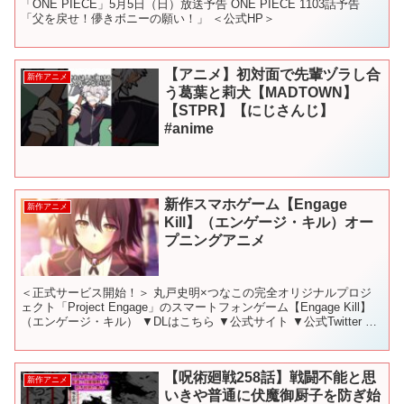
「ONE PIECE」5月5日（日）放送予告 ONE PIECE 1103話予告
「父を戻せ！儚きボニーの願い！」 ＜公式HP＞
【アニメ】初対面で先輩ヅラし合
新作アニメ
う葛葉と莉犬【MADTOWN】
【STPR】【にじさんじ】
#anime
新作スマホゲーム【Engage
新作アニメ
Kill】（エンゲージ・キル）オー
プニングアニメ
＜正式サービス開始！＞ 丸戸史明×つなこの完全オリジナルプロジ
ェクト「Project Engage」のスマートフォンゲーム【Engage Kill】
（エンゲージ・キル） ▼DLはこちら ▼公式サイト ▼公式Twitter ▼
公式LINE 新...
【呪術廻戦258話】戦闘不能と思
新作アニメ
いきや普通に伏魔御厨子を防ぎ始