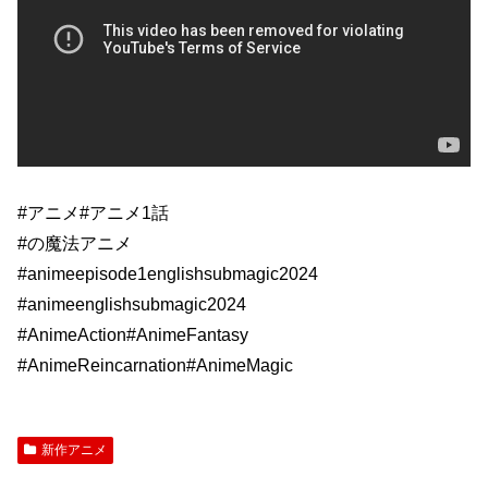
#アニメ​​#アニメ1話
​#の魔法アニメ
#animeepisode1englishsubmagic2024
#animeenglishsubmagic2024
#AnimeAction#AnimeFantasy
#AnimeReincarnation#AnimeMagic
新作アニメ