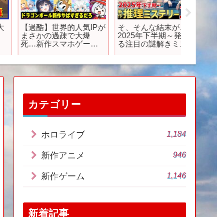
【過酷】世界的人気IPが
そ、そんな結末が…
【新作
まさかの過疎で大爆
2025年下半期～発売す
メ６作品
死…新作スマホゲーム
る注目の謎解きミステ
ニメ】#a
売上速報 2025年9月
リーゲーム15選
【ソシャゲアプリ】
【PS/Switch/Steam】
【サービス終了】【セ
ルラン】【怪獣8G】
【ドラゴンボール ゲキ
シンスクアドラ】【ア
ビスディア】
カテゴリー
1,184
ホロライブ
946
新作アニメ
1,146
新作ゲーム
新着記事