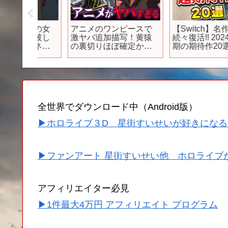
スの女
アニメのワンピースで
【Switch】名作RPG
突破し
激ヤバ追加描写！黄猿
続々復活!! 2024年下半
るネッ
の裏切りほぼ確定か…
期の期待作20選
ンピース
ドラゴンの能力も描か
れてた！？※ネタバレ
注意【 ONE PIECE 最
新話 アニワン 】
全世界でダウンロード中（Android版）
▶ホロライブ３D 星街すいせいが好きになる
▶ファンアート 星街すいせい他 ホロライブ
アフィリエイター必見
▶1件最大4万円 アフィリエイト プログラム