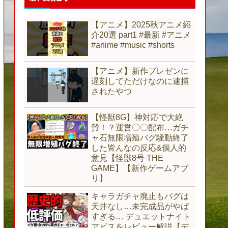
【アニメ】2025秋アニメ紹
介20選 part1 #最新 #アニメ
#anime #music #shorts
【アニメ】新作プレゼンに
遅刻してただけなのに逮捕
されたやつ
【怪獣8G】神対応で大絶
賛！？運営〇〇配布…ガチ
ャ石無限増殖バグ騒動終了
した皆んなの反応&個人的
意見【怪獣8号 THE
GAME】【新作ゲームアプ
リ】
キャラガチャ廃止もバグは
天井なし…未完成品がやば
すぎる… デュエットナイト
アビスをレビュー解説【デ