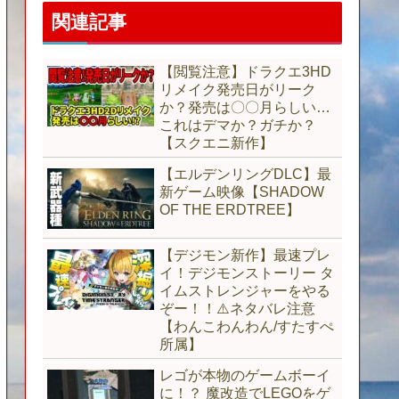
関連記事
【閲覧注意】ドラクエ3HD
リメイク発売日がリーク
か？発売は〇〇月らしい…
これはデマか？ガチか？
【スクエニ新作】
【エルデンリングDLC】最
新ゲーム映像【SHADOW
OF THE ERDTREE】
【デジモン新作】最速プレ
イ！デジモンストーリー タ
イムストレンジャーをやる
ぞー！！⚠️ネタバレ注意
【わんこわんわん/すたすぺ
所属】
レゴが本物のゲームボーイ
に！？ 魔改造でLEGOをゲ