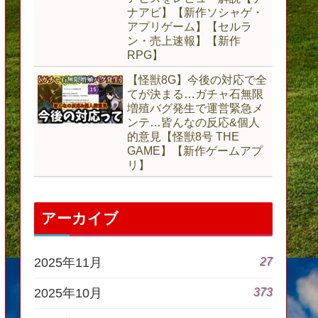
ナアビ】【新作ソシャゲ・
アプリゲーム】【セルラ
ン・売上速報】【新作
RPG】
【怪獣8G】今後の対応で全
てが決まる…ガチャ石無限
増殖バグ発生で運営緊急メ
ンテ…皆んなの反応&個人
的意見【怪獣8号 THE
GAME】【新作ゲームアプ
リ】
アーカイブ
27
2025年11月
373
2025年10月