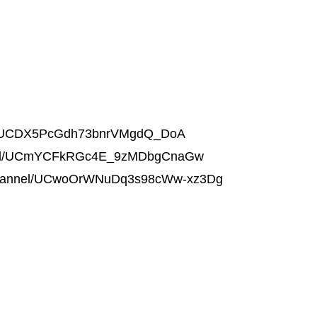
l/UCDX5PcGdh73bnrVMgdQ_DoA
el/UCmYCFkRGc4E_9zMDbgCnaGw
annel/UCwoOrWNuDq3s98cWw-xz3Dg