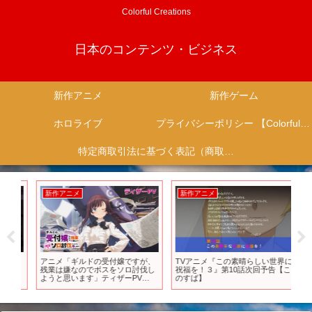
Colorful Creations
日本のコンテンツ・ビジネス
新作アニメ
新作ゲーム
ホロライブ
プライバシーポリシー 【Colorful Creation】
特定商取引法に基づく表記（商取引に関する開示）
新作アニメ
新作アニメ
新
アニ
アニメ「ギルドの受付嬢ですが、
TVアニメ『この素晴らしい世界に
T
メ
残業は嫌なのでボスをソロ討伐し
祝福を！３』第10話次回予告【こ
間
ようと思います」ティザーPV
のすば】
第2
【2024年放送決定！】
よ