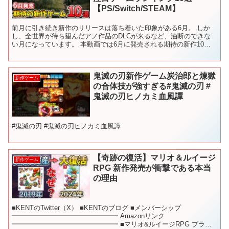
【PS/Switch/STEAM】
前月に引き続き新作のリリースは落ち着いた印象がある6月。 しか
し、全世界が待ち望んだアノ作品のDLCが来るなど、油断のできな
い月になっています。 本動画では6月に発売される期待の新作10タ
イトルを紹介します。 ■目次 00:00 OP 00...
鬼滅の刃新作ゲーム炭治郎と煉獄
新作ゲーム
の合体技が強すぎる#鬼滅の刃 #
鬼滅の刃ヒノカミ血風譚
#鬼滅の刃 #鬼滅の刃ヒノカミ血風譚
【奇跡の復活】マリオ＆ルイージ
新作ゲーム
RPG 新作発売が衝撃である本当
の理由
■KENTのTwitter（X） ■KENTのブログ ■メンバーシップ
━━━━━━━━━━━━━━━━ Amazonリンク
━━━━━━━━━━━━━━━━ ■マリオ&ルイージRPG ブラザ