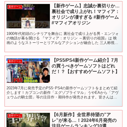
【新作ゲーム】忠誠か裏切りか…
新作ゲーム
裏社会で成り上がれ！マフィア：
オリジンが凄すぎる #新作ゲーム
#マフィアオリジン
1900年代初頭のシチリアを舞台に 裏社会で成り上がる男・エンツォ
の物語が幕を開ける 『マフィア：オリジン ～裏切りの祖国』は 映
画のようなストーリーとリアルなアクションが融合した 三人称視点
アクションアドベンチャーです ナイフや散弾銃“ル...
【PS5/PS4新作ゲーム紹介】7月
新作ゲーム
の買うべきゲームソフトはどれ
だ！？【おすすめゲームソフト】
2023年7月に発売予定のPS5･PS4の新作ゲームソフトをまとめて紹
介します！カプコンの新作「エグゾプライマル」うやEAから「アヴ
ェウムの騎士団」等の注目作・期待作が発売されます。皆さんはど
のゲームソフトを買いますか！？ ーーーーーーーー...
【6月新作】全世界待望の”ア
新作ゲーム
レ”が来る…！2024年6月発売の
注目ゲームランキング10選