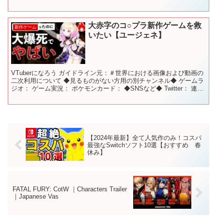
ーシップ! ━━━━━━━━━━━━━━━━ 目...
大赤字のコ○プラ新作ゲームを救
新作ゲーム
いたい【ユージェネ】
VTuberになろう ガイドライン元：＃世界における画像および動画の
二次利用について ◆見るものがない方用の別チャンネル◆ ゲームラ
ジオ：​ ゲーム実況：​ ポケモンカード： ◆SNSなど◆ Twitter：​ 連絡
先：nakaido091...
【2024年最新】全て人気作のみ！コスパ
最強なSwitchソフト10選【おすすめ 春
休み】
FATAL FURY: CotW ｜Characters Trailer
｜Japanese Vas