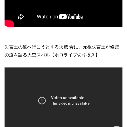
失言王の道へ行こうとする火威 青に、元祖失言王が修羅
の道を語る大空スバル【ホロライブ切り抜き】