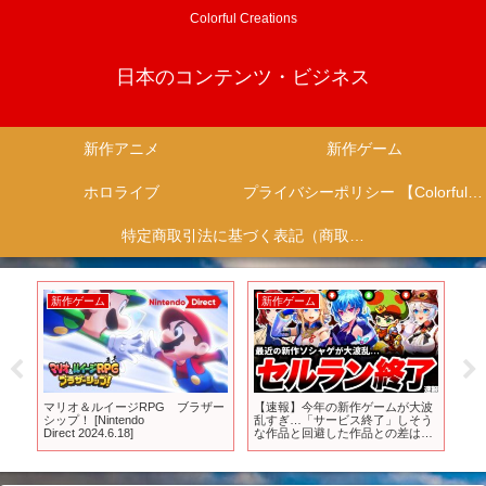
Colorful Creations
日本のコンテンツ・ビジネス
新作アニメ
新作ゲーム
ホロライブ
プライバシーポリシー 【Colorful Creation】
特定商取引法に基づく表記（商取引に関する開示）
新作ゲーム
新作ゲーム
新
に
マリオ＆ルイージRPG ブラザー
【速報】今年の新作ゲームが大波
O
シ
シップ！ [Nintendo
乱すぎ…「サービス終了」しそう
ど
/
Direct 2024.6.18]
な作品と回避した作品との差は…
ん
【エクスアストリス】【キノコ伝
ーカ
説】【ファンキルオルタナ】【ブ
春
レバト】【ランドアルカナ】
画