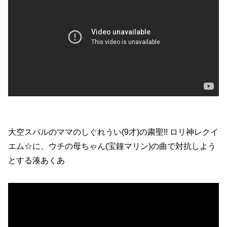
大空スバルのママのしぐれうい(9才)の粛聖!! ロリ神レクイ
エム☆に、ウチの母ちゃん(宝鐘マリン)の曲で対抗しよう
とする湊あくあ