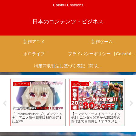
Colorful Creations
日本のコンテンツ・ビジネス
新作アニメ
新作ゲーム
ホロライブ
プライバシーポリシー 【Colorful Creation】
特定商取引法に基づく表記（商取引に関する開示）
新作アニメ
新作ゲーム
新
「Fate/kaleid liner プリズマ☆イリ
【ニンテンドースイッチ / スイッ
【PS
ほか
ヤ」アニメ新作劇場版制作決定！
チ2】ニンダイ関連から2025年の
遊
放
記念PV
新作まで目白押し！オススメした
め
い怒涛の20選【サマーセール /
2025】