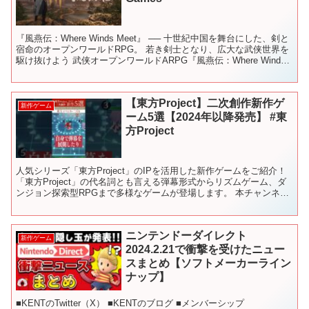
『風燕伝：Where Winds Meet』 ── 十世紀中国を舞台にした、剣と
宿命のオープンワールドRPG。 若き剣士となり、広大な武侠世界を
駆け抜けよう 武侠オープンワールドARPG『風燕伝：Where Winds
Meet』TGS20...
【東方Project】二次創作新作ゲ
新作ゲーム
ーム5選【2024年以降発売】 #東
方Project
人気シリーズ「東方Project」のIPを活用した新作ゲームをご紹介！
「東方Project」の代名詞とも言える弾幕形式からリズムゲーム、ダ
ンジョン探索型RPGまで多様なゲームが登場します。 本チャンネル
では注目のゲーム情報をお届けしていま...
ニンテンドーダイレクト
新作ゲーム
2024.2.21で衝撃を受けたニュー
スまとめ【ソフトメーカーライン
ナップ】
■KENTのTwitter（X） ■KENTのブログ ■メンバーシップ