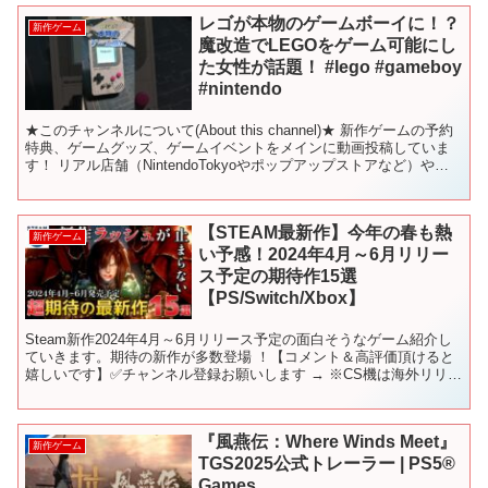
レゴが本物のゲームボーイに！？
新作ゲーム
魔改造でLEGOをゲーム可能にし
た女性が話題！ #lego #gameboy
#nintendo
★このチャンネルについて(About this channel)★ 新作ゲームの予約
特典、ゲームグッズ、ゲームイベントをメインに動画投稿していま
す！ リアル店舗（NintendoTokyoやポップアップストアなど）やイ
ベントの動画をお届けし...
【STEAM最新作】今年の春も熱
新作ゲーム
い予感！2024年4月～6月リリー
ス予定の期待作15選
【PS/Switch/Xbox】
Steam新作2024年4月～6月リリース予定の面白そうなゲーム紹介し
ていきます。期待の新作が多数登場 ！【コメント＆高評価頂けると
嬉しいです】✅チャンネル登録お願いします → ※CS機は海外リリー
スも含まれています。 【目次】 00:00...
『風燕伝：Where Winds Meet』
新作ゲーム
TGS2025公式トレーラー | PS5®
Games