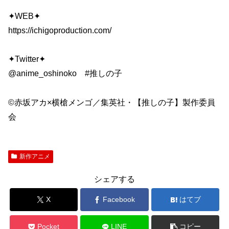
✦WEB✦
https://ichigoproduction.com/
✦Twitter✦
@anime_oshinoko #推しの子
©赤坂アカ×横槍メンゴ／集英社・【推しの子】製作委員
会
新作アニメ
シェアする
X
Facebook
はてブ
Pocket
LINE
コピー