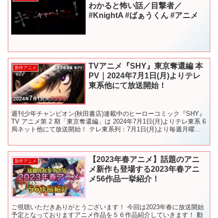
わかると怖い話／目撃者／
#KnightA #ばぁうくん #アニメ
TVアニメ『SHY』東京奪還編 本
新作アニメ
PV｜2024年7月1日(月)よりテレ
東系他にて放送開始！
週刊少年チャンピオン(秋田書店)連載中のヒーローコミック『SHY』
TV アニメ第 2 期「東京奪還編」は 2024年7月1日(月)よりテレ東系 6
局ネット他にて放送開始！ テレ東系列：7月1日(月)より毎週月曜深
夜24:00から (テレ...
【2023年春アニメ】話題のアニ
新作アニメ
メ新作も登場する2023年春アニ
メ56作品一挙紹介！
ご視聴いただきありがとうございます！ 今回は2023年春に放送開始
予定となっておりますアニメ作品を５６作品紹介していきます！ 動