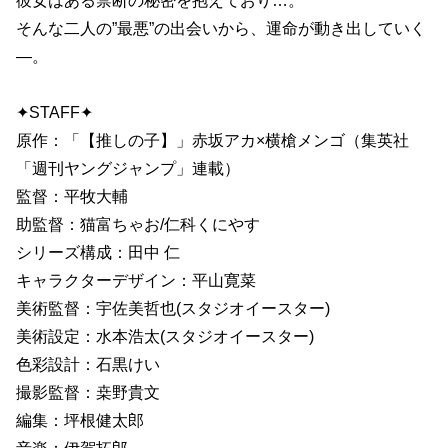
彼女はある禁断の秘密を抱えており…。
そんな二人の”最悪”の出会いから、運命が動き出していく
―。
✦STAFF✦
原作：「【推しの子】」赤坂アカ×横槍メンゴ（集英社
「週刊ヤングジャンプ」連載）
監督：平牧大輔
助監督：猫富ちゃお/仁科くにやす
シリーズ構成：田中 仁
キャラクターデザイン：平山寛菜
美術監督：宇佐美哲也(スタジオイースター)
美術設定：水本浩太(スタジオイースター)
色彩設計：石黒けい
撮影監督：桒野貴文
編集：坪根健太郎