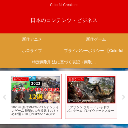
Colorful Creations
日本のコンテンツ・ビジネス
新作アニメ
新作ゲーム
ホロライブ
プライバシーポリシー 【Colorful Creation】
特定商取引法に基づく表記（商取引に関する開示）
新作ゲーム
新作ゲーム
新
2023年 新作MMORPG＆オンライ
『アサシン クリード シャドウ
『
ンゲーム 待望の大作多数！おすす
ズ』ゲームプレイウォークスルー
た
め12選＋10【PC/PS5/PS4/スマ
ね」
ホ】
時4