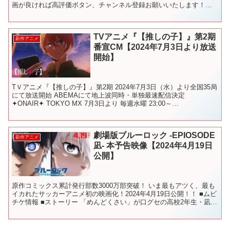
画が良ければ高評価ボタン、チャンネル登録お願いいたします！！
またコメントもお待ちしております！ ↓【チャンネル...
TVアニメ『【推しの子】』第2期
新作アニメ
番宣CM【2024年7月3日より放送
開始】
TＶアニメ『【推しの子】』第2期 2024年7月3日（水）より全国35局
にて放送開始 ABEMAにて地上波同時・単独最速配信決定
✦ONAIR✦ TOKYO MX 7月3日より 毎週水曜 23:00～
BS11 7月3日より 毎...
劇場版ブルーロック -EPIOSODE
新作アニメ
凪- 本予告映像【2024年4月19日
公開】
原作コミックス累計発行部数3000万部突破！ いま最もアツく、最も
イカれたサッカーアニメ初の映画化！2024年4月19日公開！！ ■ムビ
チケ情報 ■ストーリー 「めんどくさい」が口グセの高校2年生・凪
誠士郎は、日々を無気力に生きていた。 ...