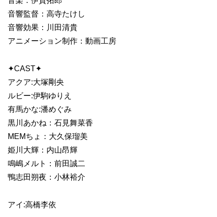
音楽：伊賀拓郎
音響監督：高寺たけし
音響効果：川田清貴
アニメーション制作：動画工房
✦CAST✦
アクア:大塚剛央
ルビー:伊駒ゆりえ
有馬かな:潘めぐみ
黒川あかね：石見舞菜香
MEMちょ：大久保瑠美
姫川大輝：内山昂輝
鳴嶋メルト：前田誠二
鴨志田朔夜：小林裕介
アイ:高橋李依