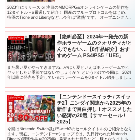
2023年にリリース or 注目のMMORPG&オンラインゲームの新作を
12タイトル＋α厳選して紹介！ 国産のブループロトコルをはじめ、
待望のTrone and Libertyなど…今年は"激熱"です。 オープニング /
0:00 1.BL...
【絶叫必至】2024年〜発売の新
新作ゲーム
作ホラーゲームのクオリティがと
んでもない…【8作品紹介】おす
すめゲーム PS4/PS5「UE5」
また暑い夏がやってきますね…やはり夏といえばホラーゲームでヒ
ヤッとしたい季節ではないでしょうか？ というわけで今回は、2024
年以降に発売を予定しているホラーゲームを8タイトル紹介しまし
た。 ゲーム購入の参考になれば幸いです。 この動画が良...
【ニンテンドースイッチ / スイッ
新作ゲーム
チ2】ニンダイ関連から2025年の
新作まで目白押し！オススメした
い怒涛の20選【サマーセール /
2025】
今回はNintendo Switch及びSwitch2のセールタイトルのご紹介となり
ます。現在、ニンテンドーeショップでは、先日行われたNintendo
Directの関連作品や2025年に発売された新作など、様々なタイトルが