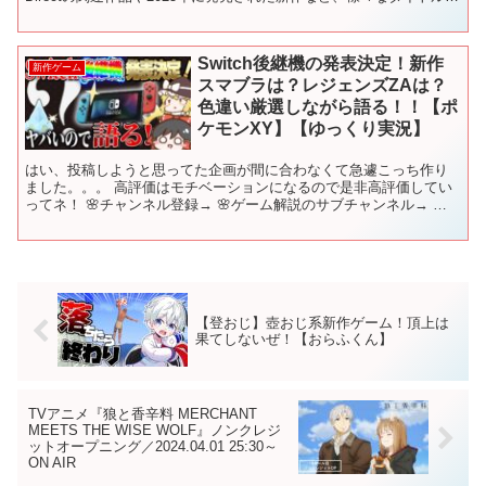
お求めやすくな...
Switch後継機の発表決定！新作
新作ゲーム
スマブラは？レジェンズZAは？
色違い厳選しながら語る！！【ポ
ケモンXY】【ゆっくり実況】
はい、投稿しようと思ってた企画が間に合わなくて急遽こっち作り
ました。。。 高評価はモチベーションになるので是非高評価してい
ってネ！ 🌸チャンネル登録→ 🌸ゲーム解説のサブチャンネル→ 🌸
ツイッター→ ●厳選アーカイブ→ 🌸再生リスト ●ポケ...
【登おじ】壺おじ系新作ゲーム！頂上は
果てしないぜ！【おらふくん】
TVアニメ『狼と香辛料 MERCHANT
MEETS THE WISE WOLF』ノンクレジ
ットオープニング／2024.04.01 25:30～
ON AIR