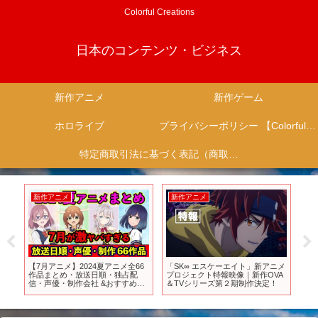
Colorful Creations
日本のコンテンツ・ビジネス
新作アニメ
新作ゲーム
ホロライブ
プライバシーポリシー 【Colorful Creation】
特定商取引法に基づく表記（商取引に関する開示）
新作アニメ
新作アニメ
024夏アニメ全66
「SK∞ エスケーエイト」新アニメ
【ツイステ】アニメの新P
放送日順・独占配
プロジェクト特報映像｜新作OVA
督生に走る衝撃！リドル＆
会社 &おすすめア
＆TVシリーズ第２期制作決定！
＆チェーニャの幼少期のカ
SP】
ED発表！！【ツイステッ
ーランド】 【Twisted-
Wonderland】