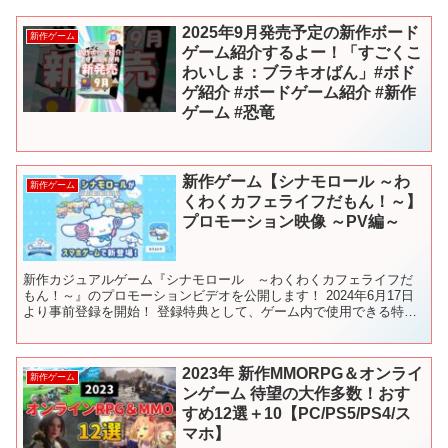
2025年9月発売予定の新作ボード
新作ゲーム
ゲーム紹介するよー！「すごくこ
わいしま：ブラキオばん」#ボド
ゲ紹介 #ボードゲーム紹介 #新作
ゲーム #恐竜
新作ゲーム【シナモロール ～わ
新作ゲーム
くわくカフェライフだもん！～】
プロモーション映像 ～PV編～
新作カジュアルゲーム『シナモロール ～わくわくカフェライフだ
もん！～』のプロモーションビデオを公開します！ 2024年6月17日
より事前登録を開始！ 登録特典として、ゲーム内で使用できる特別
な着せ替え「ユニコーンセット」をプレゼントします。...
2023年 新作MMORPG＆オンライ
新作ゲーム
ンゲーム 待望の大作多数！おす
すめ12選＋10【PC/PS5/PS4/ス
マホ】