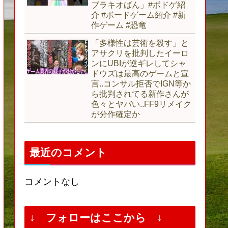
ブラキオばん」#ボドゲ紹
介 #ボードゲーム紹介 #新
作ゲーム #恐竜
「多様性は芸術を殺す」と
アサクリを批判したイーロ
ンにUBIが逆ギレしてシャ
ドウズは最高のゲームと宣
言..コンサル拒否でIGN等か
ら批判されてる新作さんが
色々とヤバい..FF9リメイク
が分作確定か
最近のコメント
コメントなし
↓ フォローはここから ↓