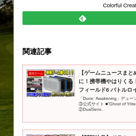
Colorful C
関連記事
【ゲームニュースまと
新作ゲーム
に！携帯機やはりくる！？ 
フィールド6 バトルロイ
「Dune: Awakening」
③公式サイト ■"Ghost of Yō
②DualSens...