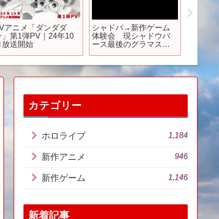
TVアニメ「ダンダダ
シャドバ→新作ゲーム
【公式
ン」第1弾PV｜24年10
体験会 現シャドウバ
ットモ
月放送開始
ース最後のグラマスへ
スタル
＃111
12日（
ト！
カテゴリー
1,184
ホロライブ
946
新作アニメ
1,146
新作ゲーム
新着記事