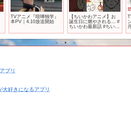
ア
TVアニメ『喧嘩独学』
【ちいかわアニメ】お
本PV｜4.10放送開始
誕生日に燃やされる… #
ちいかわ最新話 #ちいか
わ誕生日 #ちいかわハチ
ワレ
アプリ
が大好きになるアプリ