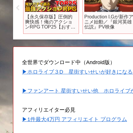
リンセ
【永久保存版】圧倒的
Production I.Gが新作
ime!は良
爽快感！俺のアクショ
ニメ始動／『銀河英雄
注意し
ンRPG TOP25【おすす
伝説』PV映像
めゲーム紹介】
全世界でダウンロード中（Android版）
▶ホロライブ３D 星街すいせいが好きになる
▶ファンアート 星街すいせい他 ホロライブ
アフィリエイター必見
▶1件最大4万円 アフィリエイト プログラム