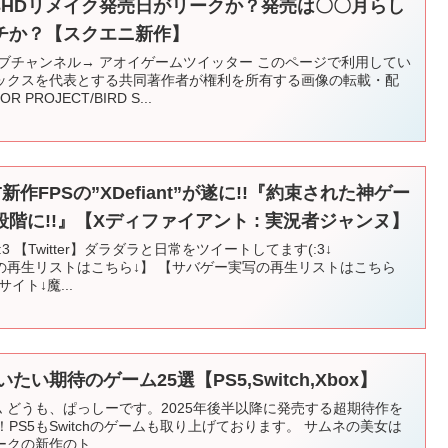
3HDリメイク発売日がリークか？発売は〇〇月らし
チか？【スクエニ新作】
ブチャンネル→ アオイゲームツイッター このページで利用してい
ックスを代表とする共同著作者が権利を所有する画像の転載・配
PROJECT/BIRD S...
T新作FPSの”XDefiant”が遂に!!『約束された神ゲー
階に!!』【Xディファイアント : 実況者ジャンヌ】
 【Twitter】ダラダラと日常をツイートしてます(:3↓
D:MW3 の再生リストはこちら↓】 【サバゲー実写の再生リストはこちら
イト↓魔...
たい期待のゲーム25選【PS5,Switch,Xbox】
すめゲーム どうも、ぱっしーです。2025年後半以降に発売する超期待作を
PS5もSwitchのゲームも取り上げております。 サムネの美女は
クの新作のト...