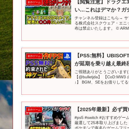
【閲覧注意】ドラクエ
新作ゲーム
い…これはデマか？ガ
チャンネル登録はこちら→ サ
る株式会社スクウェア・エニ
布は禁止いたします。 © ARMOR 
【PS5:無料】UBISOF
新作ゲーム
が延期を乗り越え最終段
ご視聴ありがとうございます(:3
【@bulletjda】 【Co
↓】 BGM、SEをお借りしてるサ
【2025年最新】必ず買い
新作ゲーム
#ps5 #switch #おす
厳選して25本取り上げました！
ポケモンで有名なゲームフリー