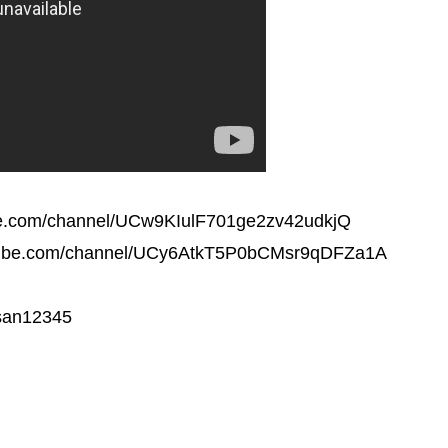
/channel/UCw9KIulF701ge2zv42udkjQ
com/channel/UCy6AtkT5P0bCMsr9qDFZa1A
an12345