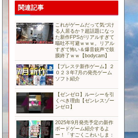
関連記事
これがゲームだって気づけ
る人居るか？超話題になっ
た新作FPSがリアルすぎて
嘔吐不可避ｗｗｗ。リアル
すぎて怖い＆爆音銃声で鼓
膜終了ｗｗ【bodycam】
【プレステ新作ゲーム】２
０２３年7月の発売ゲーム
ソフト紹介
【ゼンゼロ】ルーシーを引
くべき理由【ゼンレスゾー
ンゼロ】
2025年9月発売予定の新作
ボードゲーム紹介するよ
ー！「すごくこわいしま：