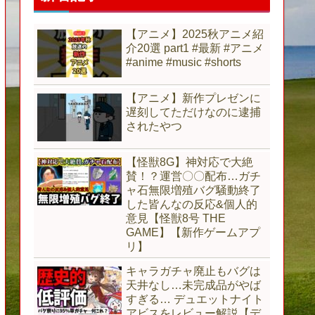
【アニメ】2025秋アニメ紹
介20選 part1 #最新 #アニメ
#anime #music #shorts
【アニメ】新作プレゼンに
遅刻してただけなのに逮捕
されたやつ
【怪獣8G】神対応で大絶
賛！？運営〇〇配布…ガチ
ャ石無限増殖バグ騒動終了
した皆んなの反応&個人的
意見【怪獣8号 THE
GAME】【新作ゲームアプ
リ】
キャラガチャ廃止もバグは
天井なし…未完成品がやば
すぎる… デュエットナイト
アビスをレビュー解説【デ