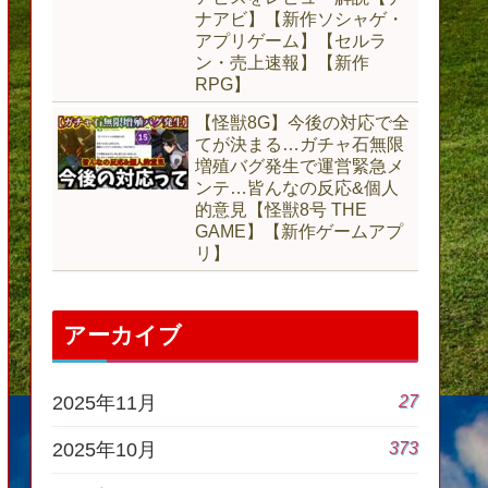
ナアビ】【新作ソシャゲ・
アプリゲーム】【セルラ
ン・売上速報】【新作
RPG】
【怪獣8G】今後の対応で全
てが決まる…ガチャ石無限
増殖バグ発生で運営緊急メ
ンテ…皆んなの反応&個人
的意見【怪獣8号 THE
GAME】【新作ゲームアプ
リ】
アーカイブ
27
2025年11月
373
2025年10月