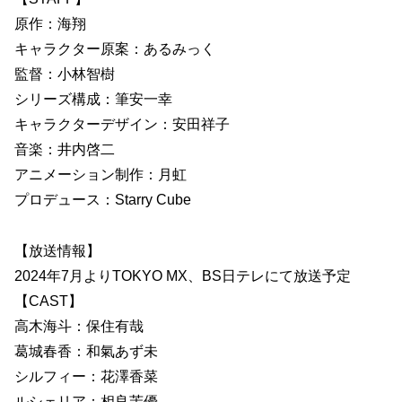
原作：海翔
キャラクター原案：あるみっく
監督：小林智樹
シリーズ構成：筆安一幸
キャラクターデザイン：安田祥子
音楽：井内啓二
アニメーション制作：月虹
プロデュース：Starry Cube
【放送情報】
2024年7月よりTOKYO MX、BS日テレにて放送予定
【CAST】
高木海斗：保住有哉
葛城春香：和氣あず未
シルフィー：花澤香菜
ルシェリア：相良茉優