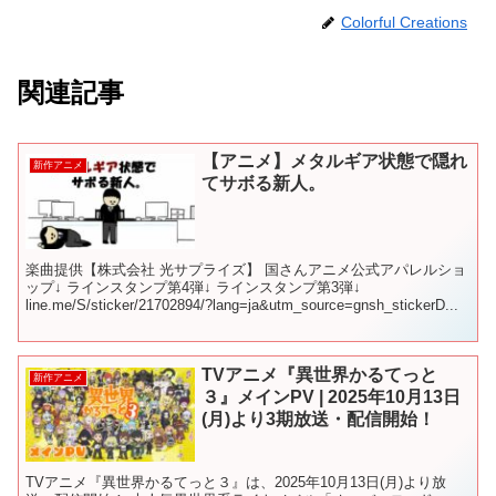
Colorful Creations
関連記事
【アニメ】メタルギア状態で隠れ
新作アニメ
てサボる新人。
楽曲提供【株式会社 光サプライズ】 国さんアニメ公式アパレルショ
ップ↓ ラインスタンプ第4弾↓ ラインスタンプ第3弾↓
line.me/S/sticker/21702894/?lang=ja&utm_source=gnsh_stickerD...
TVアニメ『異世界かるてっと
新作アニメ
３』メインPV | 2025年10月13日
(月)より3期放送・配信開始！
TVアニメ『異世界かるてっと３』は、2025年10月13日(月)より放