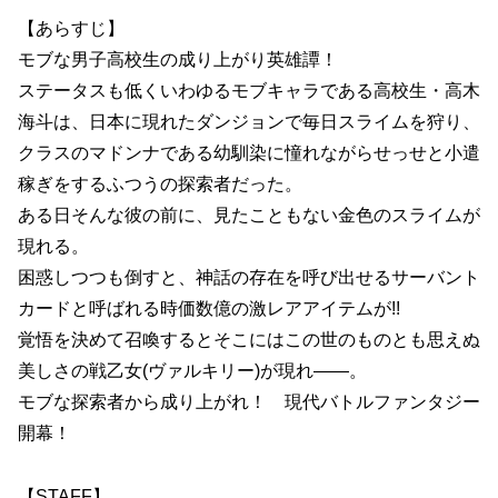
【あらすじ】
モブな男子高校生の成り上がり英雄譚！
ステータスも低くいわゆるモブキャラである高校生・高木
海斗は、日本に現れたダンジョンで毎日スライムを狩り、
クラスのマドンナである幼馴染に憧れながらせっせと小遣
稼ぎをするふつうの探索者だった。
ある日そんな彼の前に、見たこともない金色のスライムが
現れる。
困惑しつつも倒すと、神話の存在を呼び出せるサーバント
カードと呼ばれる時価数億の激レアアイテムが!!
覚悟を決めて召喚するとそこにはこの世のものとも思えぬ
美しさの戦乙女(ヴァルキリー)が現れ――。
モブな探索者から成り上がれ！ 現代バトルファンタジー
開幕！
【STAFF】