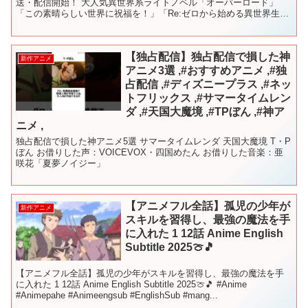
送・配信開始！ 大人気異世界系ライトノベル「オーバーロード」
「この素晴らしい世界に祝福を！」「Re:ゼロから始める異世界生
活」「幼女戦記」のキャラクターたちが集合したクロ...
【独占配信】独占配信で損した神
新作アニメ
アニメ3選 ,#おすすめアニメ ,#独
占配信 ,#ディズニープラス ,#ネッ
トフリックス ,#サマータイムレン
ダ ,#天国大魔境 ,#TPぼん ,#神ア
ニメ ,
独占配信で損した神アニメ5選 サマータイムレンダ 天国大魔境 T・P
ぼん お借りした声：VOICEVOX・四国めたん お借りした音楽：亜
咲花「夏夢ノイジー」
【アニメフル全話】孤児の少年が
新作アニメ
スキルを習得し、最強の魔法を手
に入れた 1 12話 Anime English
Subtitle 2025🍈️🎵
【アニメフル全話】孤児の少年がスキルを習得し、最強の魔法を手
に入れた 1 12話 Anime English Subtitle 2025🍈️🎵 #Anime
#Animepahe #Animeengsub #EnglishSub #mang...