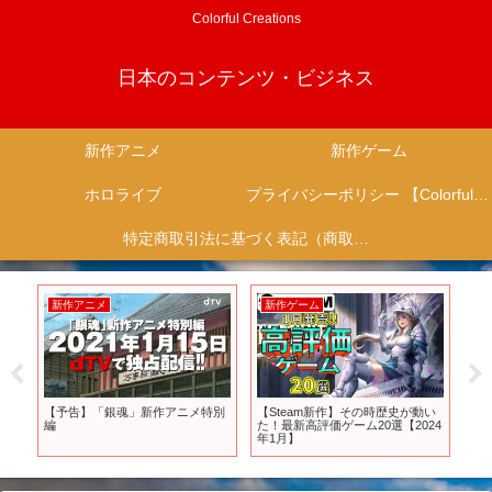
Colorful Creations
日本のコンテンツ・ビジネス
新作アニメ
新作ゲーム
ホロライブ
プライバシーポリシー 【Colorful Creation】
特定商取引法に基づく表記（商取引に関する開示）
新作アニメ
新作ゲーム
新
メ
【予告】「銀魂」新作アニメ特別
【Steam新作】その時歴史が動い
【
編
た！最新高評価ゲーム20選【2024
エ
暴
年1月】
説
』
素