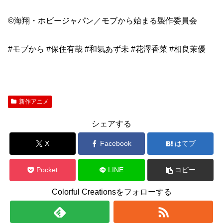
©海翔・ホビージャパン／モブから始まる製作委員会
#モブから #保住有哉 #和氣あず未 #花澤香菜 #相良茉優
新作アニメ
シェアする
X
Facebook
はてブ
Pocket
LINE
コピー
Colorful Creationsをフォローする