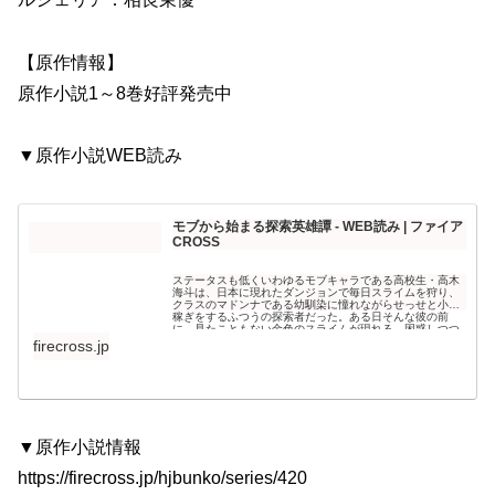
【原作情報】
原作小説1～8巻好評発売中
▼原作小説WEB読み
モブから始まる探索英雄譚 - WEB読み | ファイア
CROSS
ステータスも低くいわゆるモブキャラである高校生・高木
海斗は、日本に現れたダンジョンで毎日スライムを狩り、
クラスのマドンナである幼馴染に憧れながらせっせと小遣
稼ぎをするふつうの探索者だった。ある日そんな彼の前
に、見たこともない金色のスライムが現れる。困惑しつつ
も倒すと、神話の存在を呼び出せるサーバントカードと呼
firecross.jp
ばれる時価...
▼原作小説情報
https://firecross.jp/hjbunko/series/420