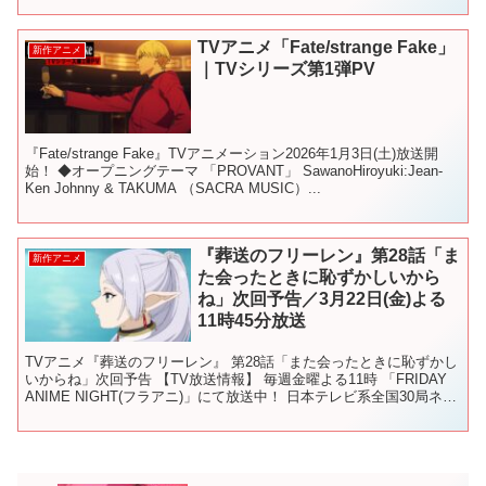
TVアニメ「Fate/strange Fake」
新作アニメ
｜TVシリーズ第1弾PV
『Fate/strange Fake』TVアニメーション2026年1月3日(土)放送開
始！ ◆オープニングテーマ 「PROVANT」 SawanoHiroyuki:Jean-
Ken Johnny & TAKUMA （SACRA MUSIC）...
『葬送のフリーレン』第28話「ま
新作アニメ
た会ったときに恥ずかしいから
ね」次回予告／3月22日(金)よる
11時45分放送
TVアニメ『葬送のフリーレン』 第28話「また会ったときに恥ずかし
いからね」次回予告 【TV放送情報】 毎週金曜よる11時 「FRIDAY
ANIME NIGHT(フラアニ)」にて放送中！ 日本テレビ系全国30局ネッ
ト ※放送時間は変更にな...