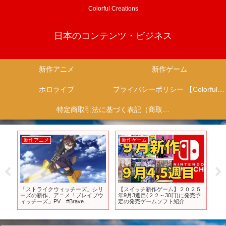
Colorful Creations
日本のコンテンツ・ビジネス
新作アニメ
新作ゲーム
ホロライブ
プライバシーポリシー 【Colorful Creation】
特定商取引法に基づく表記（商取引に関する開示）
ム
新作ゲーム
新作アニメ
チ新作ゲーム】２０２５
【アニメ】本人の前で新作ゲーム
Mash & friends go to 
目(２２～30日)に発売予
の〇〇〇流してみた #shorts
defeating Innocent Zer
ゲームソフト紹介
#asmr #すとうぃず
2nd Season Eps 12