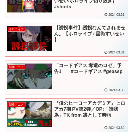
いせい/ホロライブ切り抜き】
#shorts
2024.03.31
【誘拐事件】誘拐なんてされませ
ホロライブ
ん。【ホロライブ / 星街すいせい
】
2024.03.31
「コードギアス 奪還のロゼ」予
新作アニメ
告1 #コードギアス #geassp
2024.03.30
『僕のヒーローアカデミア』ヒロ
新作アニメ
アカ7期 PV第2弾／OP:「誰我
為」TK from 凛として時雨
2024.03.30