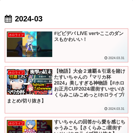
2024-03
#ビビデバ LIVE ver✨ここのダン
ホロライブ
スもかわいい！
2024.03.31
【物語】大会２連覇＆引退を賭け
ホロライブ
たすいちゃんの『マリカ杯
2024』美しすぎる神物語【#ホロ
お正月CUP2024/星街すいせい/さ
くらみこ/みこめっと/ホロライブ/
まとめ/切り抜き】
2024.03.31
すいちゃんの回答から愛を感じち
ホロライブ
ゃうみこち【さくらみこ/星街す