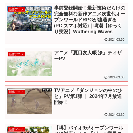
事前登録開始！最新技術だらけの
新作アニメ
完全無料な新作アニメ次世代オー
プンワールドRPGが凄過ぎる
(PC,スマホ対応)｜鳴潮【ゆっく
り実況】Wuthering Waves
2024.03.30
アニメ「夏目友人帳 漆」ティザ
新作アニメ
ーPV
2024.03.30
TVアニメ『ダンジョンの中のひ
新作アニメ
と』PV第1弾 ｜ 2024年7月放送
開始！
2024.03.30
【噂】バイオ9がオープンワール
新作ゲーム