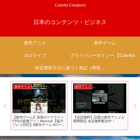
Colorful Creations
日本のコンテンツ・ビジネス
新作アニメ
新作ゲーム
ホロライブ
プライバシーポリシー 【Colorful Creation】
特定商取引法に基づく表記（商取引に関する開示）
新作ゲーム
新作アニメ
新
新
【新作ゲーム】深海ローグライト
【全話無料】話題の新作アニメが
【
を
FPSが超激アツ｜Abyssus【協力
期間限定 全話無料配信中！
る
リ
プレイ対応】#新作ゲーム #ローグ
TO
ライト #協力プレイ