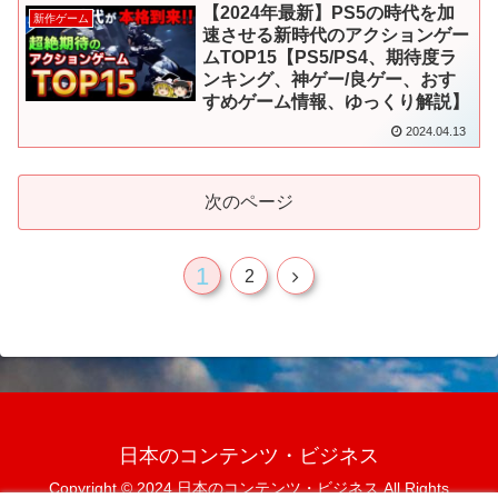
【2024年最新】PS5の時代を加
新作ゲーム
速させる新時代のアクションゲー
ムTOP15【PS5/PS4、期待度ラ
ンキング、神ゲー/良ゲー、おす
すめゲーム情報、ゆっくり解説】
2024.04.13
次のページ
1
次
2
へ
日本のコンテンツ・ビジネス
Copyright © 2024 日本のコンテンツ・ビジネス All Rights