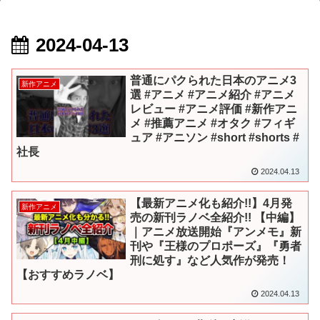
2024-04-13
普通にパクられた日本のアニメ3
新作アニメ
選 #アニメ #アニメ紹介 #アニメ
レビュー #アニメ評価 #新作アニ
メ #推薦アニメ #オタク #フィギ
ュア #アニソン #short #shorts #
社長
2024.04.13
【最新アニメ化も紹介!!】4月発
新作アニメ
売の新刊ラノベ全紹介!! 【中編】
｜アニメ放送開始『アンメモ』新
刊や『王様のプロポーズ』『勇者
刑に処す』など人気作が発売！
【おすすめラノベ】
2024.04.13