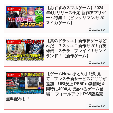
【おすすめスマホゲーム】2024
新作ゲーム
年4月リリース予定 新作アプリゲ
ーム特集！【ビックリマン/サガ/
スイカゲーム】
2024.04.24
【真のドラクエ】新作神ゲーはど
新作ゲーム
れだ！？スクエニ新作サガ！百英
雄伝！ステラ―ブレイド！サンド
ランド！【新作ゲーム】
2024.04.24
【ゲームNewsまとめ】絶対見
新作ゲーム
て！プレステ新サービスに〇〇が
追加！UBI炎上 PS5Pro新情報 &
同時に4000人で遊べるゲーム登
場！ フォールアウトPS5版発売
無料配布も！
2024.04.24