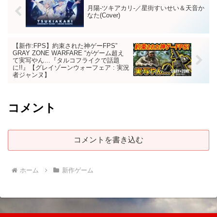
月陽-ツキアカリ-／星街すいせい＆天音か
なた(Cover)
【新作:FPS】約束された神ゲーFPS”
GRAY ZONE WARFARE “がゲーム超え
て実写やん…『タルコフライクで話題
に!!』【グレイゾーンウォーフェア : 実況
者ジャンヌ】
コメント
コメントを書き込む
ホーム
新作ゲーム