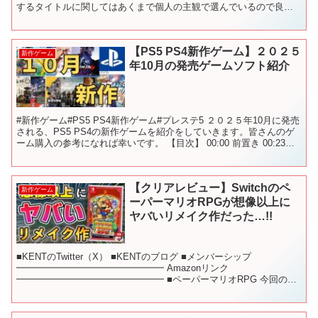
するタイトルに関してはあくまで個人の主観で選んでいるので良け
れば皆さんの『おすすめゲーム』も是非、教えてく...
【PS5 PS4新作ゲーム】２０２５
新作ゲーム
年10月の発売ゲームソフト紹介
#新作ゲーム#PS5 PS4新作ゲーム#プレステ5 ２０２５年10月に発売
される、PS5 PS4の新作ゲームを紹介をしていきます。皆さんのゲ
ーム購入の参考になれば幸いです。 【目次】 00:00 前置き 00:23
Ghost of Yot...
【クリアレビュー】Switchのペ
新作ゲーム
ーパーマリオRPGが想像以上に
ヤバいリメイク作だった…!!
■KENTのTwitter（X） ■KENTのブログ ■メンバーシップ
━━━━━━━━━━━━━━━━ Amazonリンク
━━━━━━━━━━━━━━━━ ■ペーパーマリオRPG 今回の
「ペーパーマリオ」はゲームキューブで発売されたタイ...