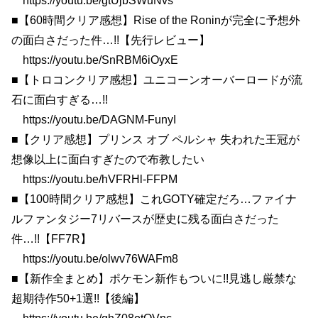
https://youtu.be/gtUjbSWuNvs
■【60時間クリア感想】Rise of the Roninが完全に予想外
の面白さだった件…!!【先行レビュー】
https://youtu.be/SnRBM6iOyxE
■【トロコンクリア感想】ユニコーンオーバーロードが流
石に面白すぎる…!!
https://youtu.be/DAGNM-FunyI
■【クリア感想】プリンス オブ ペルシャ 失われた王冠が
想像以上に面白すぎたので布教したい
https://youtu.be/hVFRHl-FFPM
■【100時間クリア感想】これGOTY確定だろ…ファイナ
ルファンタジー7リバースが歴史に残る面白さだった
件…!!【FF7R】
https://youtu.be/olwv76WAFm8
■【新作全まとめ】ポケモン新作もついに!!見逃し厳禁な
超期待作50+1選!!【後編】