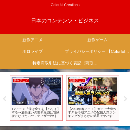
Colorful Creations
日本のコンテンツ・ビジネス
新作アニメ
新作ゲーム
ホロライブ
プライバシーポリシー 【Colorful Creation】
特定商取引法に基づく表記（商取引に関する開示）
新作アニメ
新作アニメ
新
し
TVアニメ『俺は全てを【パリイ】
【2024年春アニメ】ガチで大豊作
20
する〜逆勘違いの世界最強は冒険
すぎる今期アニメの配信人気ラン
【Sw
者になりたい〜』ティザーPV｜
キングがまさかの結果でヤバすぎ
2024年7月放送開始
た…【おすすめアニメ】【鬼滅の
刃/ヒロアカ7期/転スラ3期/無職転
生2期/このすば3期/怪獣8号】