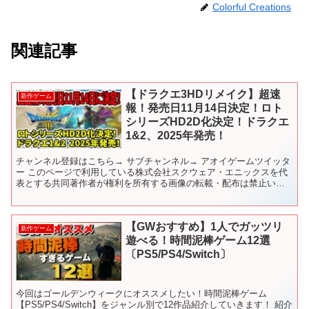
Colorful Creations
関連記事
【ドラクエ3HDリメイク】超速
新作ゲーム
報！発売日11月14日決定！ロト
シリーズHD2D化決定！ドラクエ
1&2、2025年発売！
チャンネル登録はこちら→ サブチャンネル→ アオイゲームツイッタ
ー このページで利用している株式会社スクウェア・エニックスを代
表とする共同著作者が権利を所有する画像の転載・配布は禁止いた
します。 © ARMOR PROJECT/BIRD S...
【GWおすすめ】1人でガッツリ
新作ゲーム
遊べる！時間泥棒ゲーム12選
〔PS5/PS4/Switch〕
今回はゴールデンウィークにオススメしたい！時間泥棒ゲーム
【PS5/PS4/Switch】をジャンル別で12作品紹介していきます！ 紹介