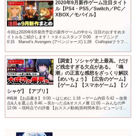
2020年9月新作ゲーム注目タイト
新作ゲーム
ル【PS4・PS5／Switch／PC／
XBOX／モバイル】
今回は2020年9月発売予定の新作ゲームの中から 注目のおすすめタ
イトルをご紹介します！ ⭐️タイムスタンプ 0:00 オープニング
0:15 Marvel’s Avengers (アベンジャーズ) 1:28 Craftopia/クラフト
ピ...
【調査】ソシャゲ史上最高。だけ
新作ゲーム
ど残念すぎる欠点がある。「鳴
潮」の正直な感想をざっくり解説
【めいちょう】【広告のゲーム】
【ゲーム】【スマホゲーム】【ソ
シャゲ】【アプリ】
#鳴潮 【お品書き】 0:00 ～はじめに 1:18 ～ゲーム内容 5:42 ～改善
点&人を選ぶ点 8:46 ～良かった点&オススメ層 11:05 ～みんなの声
12:06 ～現時点での評価 【おススメ動画(長時間本音レビューシリー
ズ)】 ...