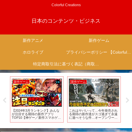
Colorful Creations
日本のコンテンツ・ビジネス
新作アニメ
新作ゲーム
ホロライブ
プライバシーポリシー 【Colorful Creation】
特定商取引法に基づく表記（商取引に関する開示）
新作ゲーム
新作ゲーム
新
ゲ
【2024年3月ランキング】みんな
これはヤバいって…今年発売され
『T
らけ
が注目する期待の新作アプリ
る期待の新作達がスゴ過ぎて永遠
の
TOP10【神ゲー／新作スマホゲー
に遊べそうな件…オープンワール
ク
ム】
ドから、サバイバルまで…2024年
ティ
下半期に絶対買うべき神作品35選
【おすすめゲーム】