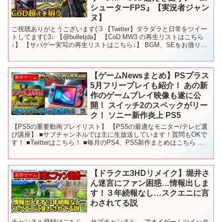
シューターFPS』【実況者ジャン
ヌ】
ご視聴ありがとうございます(:3 【Twitter】ダラダラと日常をツイー
トしてます(:3↓ 【@bulletjda】 【CoD:MW3 の再生リストはこちら
↓】 【サバゲー実写の再生リストはこちら↓】 BGM、SEをお借りし
てるサイト↓魔...
【ゲームNewsまとめ】PSプラス
新作ゲーム
5月フリープレイも紹介！ あの新
作のゲームプレイ映像も遂に公
開！ スイッチ2のスペックがリー
ク！ ソニー新作炎上 PS5
【PS5の重要動画プレイリスト】 【PS5の最適なモニター/テレビ選
び講座】 ■サブチャンネルでは主に生放送しています！質問もOKで
す！ ■Twitterはこちら！ ■毎月のPS4、PS5新作まとめはこちら 〇
使用しているBGM - - -...
【ドラクエ3HDリメイク】堀井さ
新作ゲーム
ん迷言にファン困惑…情報出しま
す！３年続報なし…スクエニに言
わされてる説
チャンネル登録はこちら→ サブチャンネル→ アオイゲームツイッタ