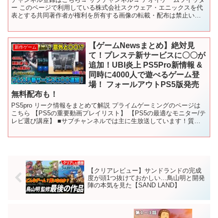
ー このページで利用している株式会社スクウェア・エニックスを代
表とする共同著作者が権利を所有する画像の転載・配布は禁止いた
します。 © ARMOR PROJECT/BIRD S...
【ゲームNewsまとめ】絶対見
新作ゲーム
て！プレステ新サービスに〇〇が
追加！UBI炎上 PS5Pro新情報 &
同時に4000人で遊べるゲーム登
場！ フォールアウトPS5版発売
無料配布も！
PS5pro リーク情報をまとめて解説 プライムゲーミングのページは
こちら 【PS5の重要動画プレイリスト】 【PS5の最適なモニター/テ
レビ選び講座】 ■サブチャンネルでは主に生放送しています！質問
もOKです！ ■Twitterはこちら！...
【クリアレビュー】サンドランドの完成
度が頭1つ抜けておかしい…鳥山明と開発
陣の本気を見た【SAND LAND】