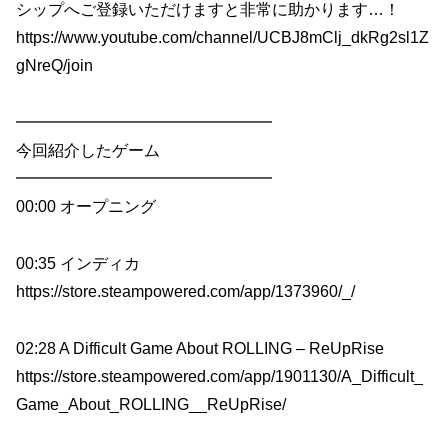
シップへご登録いただけますと非常に助かります…！
https://www.youtube.com/channel/UCBJ8mClj_dkRg2sl1Z
gNreQ/join
━━━━━━━━━━━━━━━━
今回紹介したゲーム
━━━━━━━━━━━━━━━━
00:00 オープニング
00:35 インディカ
https://store.steampowered.com/app/1373960/_/
02:28 A Difficult Game About ROLLING – ReUpRise
https://store.steampowered.com/app/1901130/A_Difficult_
Game_About_ROLLING__ReUpRise/