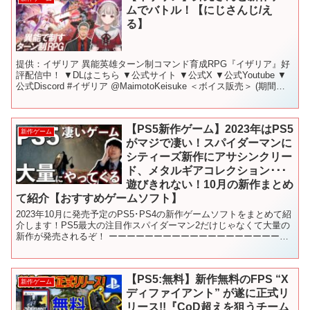
ムでバトル！【にじさんじ/え
る】
提供：イザリア 異能英雄ターン制コマンド育成RPG『イザリア』好
評配信中！ ▼DLはこちら ▼公式サイト ▼公式X ▼公式Youtube ▼
公式Discord #イザリア @MaimotoKeisuke ＜ボイス販売＞ (期間限
定) (再販...
【PS5新作ゲーム】2023年はPS5
新作ゲーム
がマジで凄い！スパイダーマンに
シティーズ新作にアサシンクリー
ド、メタルギアコレクション･･･
遊びきれない！10月の新作まとめ
て紹介【おすすめゲームソフト】
2023年10月に発売予定のPS5･PS4の新作ゲームソフトをまとめて紹
介します！PS5最大の注目作スパイダーマン2だけじゃなくて大量の
新作が発売されるぞ！ ーーーーーーーーーーーーーーーーーーーー
ーーー もくじ 00:00 冒頭 00:4...
【PS5:無料】新作無料のFPS “X
新作ゲーム
ディファイアント” が遂に正式リ
リース!!『CoD超えを狙うチーム