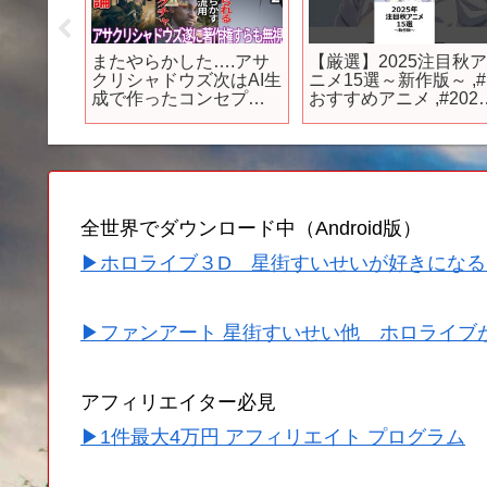
定！
またやらかした….アサ
【厳選】2025注目秋
定のアニ
クリシャドウズ次はAI生
ニメ15選～新作版～ ,#
horts
成で作ったコンセプト
おすすめアニメ ,#202
#2026
アートで100％アウトな
秋アニメ ,#永久のユウ
侵害をしてしまう…エ
グレ ,#千歳くんはラム
ルデンリングDLCが難
ネ瓶のなか ,#ちゃんと
しすぎて賛否両論に…
吸えない吸血鬼ちゃん
PSVR2が逝きそう
,#私を喰べたいひとで
し
全世界でダウンロード中（Android版）
▶ホロライブ３D 星街すいせいが好きになる
▶ファンアート 星街すいせい他 ホロライブ
アフィリエイター必見
▶1件最大4万円 アフィリエイト プログラム