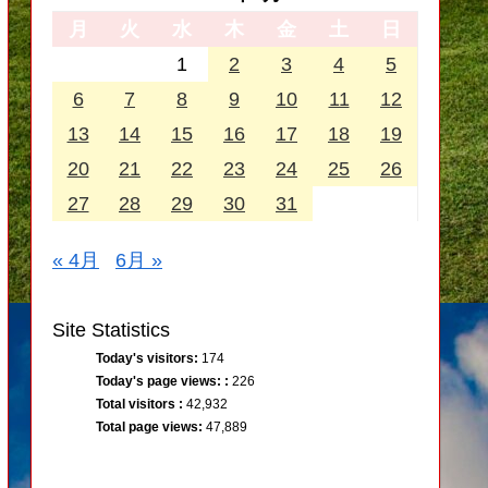
月
火
水
木
金
土
日
1
2
3
4
5
6
7
8
9
10
11
12
13
14
15
16
17
18
19
20
21
22
23
24
25
26
27
28
29
30
31
« 4月
6月 »
Site Statistics
Today's visitors:
174
Today's page views: :
226
Total visitors :
42,932
Total page views:
47,889