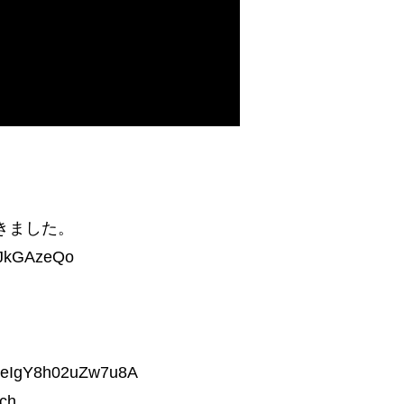
きました。
_JkGAzeQo
l1eIgY8h02uZw7u8A
ch