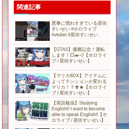
関連記事
悪事に慣れすぎている星街
すいせい #ホロライブ
#vtuber #星街すいせい
【GTA5】優勝記念！運転
します！💥🚙💨【ホロライ
ブ / 星街すいせい】
【マリカ8DX】アイテムに
よってテンションが変わる
マリカ！？🍄★【ホロライ
ブ / 星街すいせい】
【英語勉強】Studying
English!! I want to become
able to speak English!!【ホ
ロライブ / 星街すいせい】