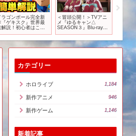
ドラゴンボール完全新
＜冒頭公開！＞TVアニ
【おす
作『ゲキスク』世界最
メ『ゆるキャン△
ム】20
速解説！初心者はこれ
SEASON３』Blu-ray＆
スの新
を見れば大丈夫！【ド
DVD第1巻収録 新作ア
選！【
ラゴンボールゲキシン
ニメーション『野クル
#rpg 
スクアドラ】
のへや』│06.26 発売
料 #ソ
トナイ
カテゴリー
1,184
ホロライブ
946
新作アニメ
1,146
新作ゲーム
新着記事