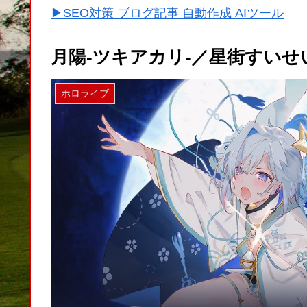
▶SEO対策 ブログ記事 自動作成 AIツール
月陽-ツキアカリ-／星街すいせい
ホロライブ