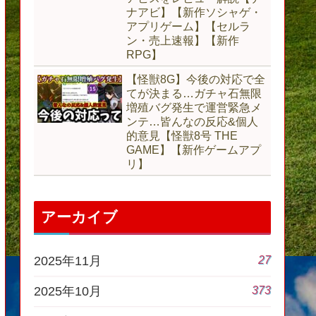
ナアビ】【新作ソシャゲ・
アプリゲーム】【セルラ
ン・売上速報】【新作
RPG】
【怪獣8G】今後の対応で全
てが決まる…ガチャ石無限
増殖バグ発生で運営緊急メ
ンテ…皆んなの反応&個人
的意見【怪獣8号 THE
GAME】【新作ゲームアプ
リ】
アーカイブ
27
2025年11月
373
2025年10月