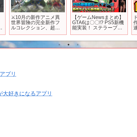
ア
⚔️10月の新作アニメ異
【ゲームNewsまとめ】
世界冒険の完全新作フ
GTA6は〇〇!? PS5新機
5
ルコレクション、超大
能実装！ ステラーブレ
量配信中！「ログ・ホ
イド炎上 スイッチ2リー
ライズン 円卓崩壊」
ク情報 キングダムハー
ツ4
な
アプリ
が大好きになるアプリ