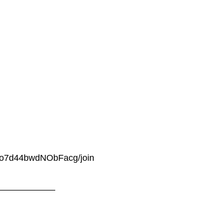
！
oo7d44bwdNObFacg/join
———————