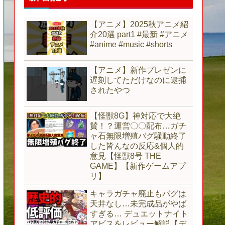
【アニメ】2025秋アニメ紹
介20選 part1 #最新 #アニメ
#anime #music #shorts
【アニメ】新作プレゼンに
遅刻してただけなのに逮捕
されたやつ
【怪獣8G】神対応で大絶
賛！？運営〇〇配布…ガチ
ャ石無限増殖バグ騒動終了
した皆んなの反応&個人的
意見【怪獣8号 THE
GAME】【新作ゲームアプ
リ】
キャラガチャ廃止もバグは
天井なし…未完成品がやば
すぎる… デュエットナイト
アビスをレビュー解説【デ