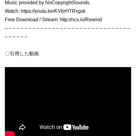
Music provided by NoCopyrightSounds.
Watch: https://youtu.be/KVbrHTRxgsk
Free Download / Stream: http://ncs.io/Rewind
– – – – – – – – – – – – – – – – – – – – – – – – – – – – – – – –
– – – – – –
〇引用した動画