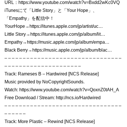
URL：https://www.youtube.com/watch?v=Bxdd2wKc0VQ
iTunesにて「Little Story」と「Your Hope」、
「Empathy」を配信中！
YourHope→https://itunes.apple.com/jp/artist/uc…
Little Story→https://itunes.apple.com/jp/album/lit…
Empathy→https://music.apple.com/jp/album/empa…
Black Berry→https://music.apple.com/jp/album/blac…
– – – – – – – – – – – – – – – – – – – – – – – – – – – – – – – –
– – – – – – – – – – – – – – – – – – – – –
Track: Rameses B – Hardwired [NCS Release]
Music provided by NoCopyrightSounds.
Watch: https://www.youtube.com/watch?v=QoxnZ0tAH_A
Free Download / Stream: http://ncs.io/Hardwired
– – – – – – – – – – – – – – – – – – – – – – – – – – – – – – – –
– – – – – –
Track: More Plastic – Rewind [NCS Release]