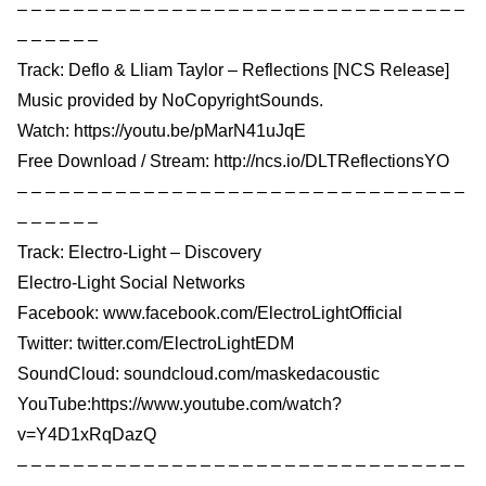
– – – – – – – – – – – – – – – – – – – – – – – – – – – – – – – –
– – – – – –
Track: Deflo & Lliam Taylor – Reflections [NCS Release]
Music provided by NoCopyrightSounds.
Watch: https://youtu.be/pMarN41uJqE
Free Download / Stream: http://ncs.io/DLTReflectionsYO
– – – – – – – – – – – – – – – – – – – – – – – – – – – – – – – –
– – – – – –
Track: Electro-Light – Discovery
Electro-Light Social Networks
Facebook: www.facebook.com/ElectroLightOfficial
Twitter: twitter.com/ElectroLightEDM
SoundCloud: soundcloud.com/maskedacoustic
YouTube:https://www.youtube.com/watch?
v=Y4D1xRqDazQ
– – – – – – – – – – – – – – – – – – – – – – – – – – – – – – – –