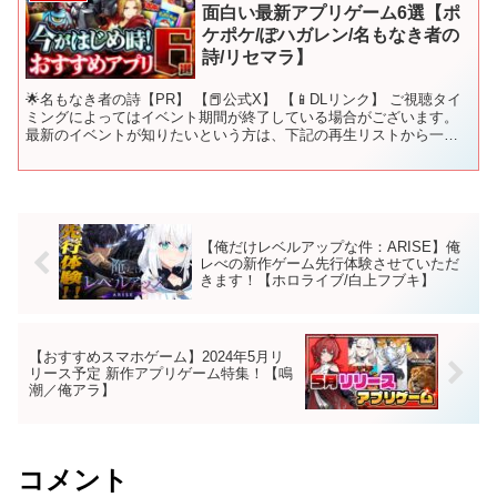
面白い最新アプリゲーム6選【ポ
ケポケ/ぽハガレン/名もなき者の
詩/リセマラ】
🌟名もなき者の詩【PR】 【📕公式X】 【📱DLリンク】 ご視聴タイ
ミングによってはイベント期間が終了している場合がございます。
最新のイベントが知りたいという方は、下記の再生リストから一番
上の動画をご視聴ください！ 下記のページでは、話題...
【俺だけレベルアップな件：ARISE】俺
レべの新作ゲーム先行体験させていただ
きます！【ホロライブ/白上フブキ】
【おすすめスマホゲーム】2024年5月リ
リース予定 新作アプリゲーム特集！【鳴
潮／俺アラ】
コメント