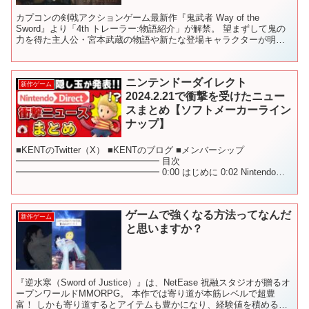
カプコンの剣戟アクションゲーム最新作『鬼武者 Way of the
Sword』より「4th トレーラー:物語紹介」が解禁。 望まずして鬼の
力を得た主人公・宮本武蔵の物語や新たな登場キャラクターが明ら
かに。 公式サイト： 公式SNS： 鬼武...
ニンテンドーダイレクト
新作ゲーム
2024.2.21で衝撃を受けたニュー
スまとめ【ソフトメーカーライン
ナップ】
■KENTのTwitter（X） ■KENTのブログ ■メンバーシップ
━━━━━━━━━━━━━━━━ 目次
━━━━━━━━━━━━━━━━ 0:00 はじめに 0:02 Nintendo
Switch Online＋追加パック MOT...
ゲームで強くなる方法ってなんだ
新作ゲーム
と思いますか？
『逆水寒（Sword of Justice）』は、NetEase 祝融スタジオが贈るオ
ープンワールドMMORPG。 本作では寄り道が本筋レベルで超豊
富！ しかも寄り道するとアイテムも豊かになり、経験値を積めるの