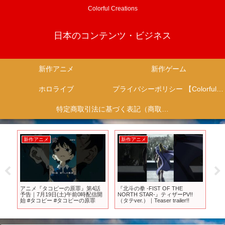
Colorful Creations
日本のコンテンツ・ビジネス
新作アニメ
新作ゲーム
ホロライブ
プライバシーポリシー 【Colorful Creation】
特定商取引法に基づく表記（商取引に関する開示）
新作アニメ
新作アニメ
新
12
アニメ『タコピーの原罪』第4話
『北斗の拳 -FIST OF THE
T
予告｜7月19日(土)午前0時配信開
NORTH STAR-』ティザーPV!!
て
始 #タコピー #タコピーの原罪
（タテver.）｜Teaser trailer!!
PV
波先
ビ