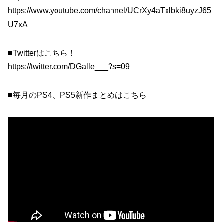
https://www.youtube.com/channel/UCrXy4aTxlbki8uyzJ65
U7xA
■Twitterはこちら！
https://twitter.com/DGalle___?s=09
■毎月のPS4、PS5新作まとめはこちら