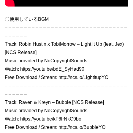
〇使用しているBGM
– – – – – – – – – – – – – – – – – – – – – – – – – – – – – – – –
– – – – – –
Track: Robin Hustin x TobiMorrow – Light It Up (feat. Jex)
[NCS Release]
Music provided by NoCopyrightSounds.
Watch: https://youtu.be/bdE_SyHad90
Free Download / Stream: http://ncs.io/LightitupYO
– – – – – – – – – – – – – – – – – – – – – – – – – – – – – – – –
– – – – – –
Track: Raven & Kreyn – Bubble [NCS Release]
Music provided by NoCopyrightSounds.
Watch: https://youtu.be/kF6lrNkC9bo
Free Download / Stream: http://ncs.io/BubbleYO