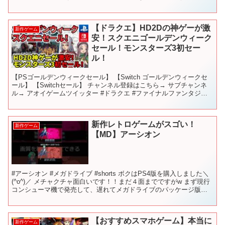
で気づけば勝手に強くなれるシス...
【ドラクエ】HD2Dの神ゲーが激
新作ゲーム
安！スクエニゴールデンウィーク
セール！モンスターズ3初セー
ル！
【PSゴールデンウィークセール】 【Switch ゴールデンウィークセ
ール】 【Switchセール】 チャンネル登録はこちら→ サブチャンネ
ル→ アオイゲームツイッター #ドラクエ #ファイナルファンタジー
#FINAL FANTASY #...
新作レトロゲームがスゴい！
新作ゲーム
【MD】アーシオン
#アーシオン #メガドライブ #shorts ボクはPS4版を購入しました＼
(^o^)／ メチャクチャ面白いです！！まだ４面までですがw まず現行
コンシューマ機で発売して、遅れてメガドライブのパッケージ版を
発売するようですよ！ アーシオン ...
【おすすめスマホゲーム】本当に
新作ゲーム