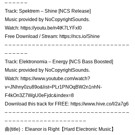
– – – – – –
Track: Spektrem – Shine [NCS Release]
Music provided by NoCopyrightSounds.
Watch: https://youtu.be/n4tK7LYFxI0
Free Download / Stream: https://ncs.io/Shine
– – – – – – – – – – – – – – – – – – – – – – – – – – – – – – – –
– – – – – –
Track: Elektronomia – Energy [NCS Bass Boosted]
Music provided by NoCopyrightSounds.
Watch: https://www.youtube.com/watch?
v=JNhny0zu89o&list=PLr1PNOqBW2n1nhN-
F4kOn3Z7WgU0eFjdc&index=8
Download this track for FREE: https://www.hive.co/l/2a7g6
– – – – – – – – – – – – – – – – – – – – – – – – – – – – – – – –
– – – – – – – – – – – – – – – – – – – – –
曲(title)：Eleanor is Right【Hard Electronic Music】