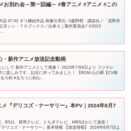
メお別れ会～第一話編～ #春アニメ #アニメ #この
り作品 07:02 ギリ継続作品 画像引用元: ©森野萌・講談社／「花野井
紅月シン・ＴＯブックス／出来そこ製作委員会7 ©2023
..
心・新作アニメ放送記念動画
して 新作アニメとして推参！ 2023年7月6日より フジテレ
常に楽しみです。記念に作ってみました！ 【BGM:心の裸【CV相
るろ剣 #るろうに剣心...
ニメ『デリコズ・ナーサリー』本PV｜2024年8月7
 MX、BS11、群馬テレビ、とちぎテレビ、MBSほかにて放送！
『デリコズ・ナーサリー』基本情報 【放送情報】 2024年8月7日よ