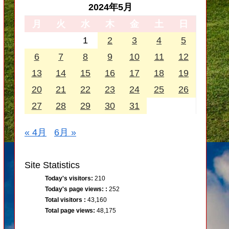
2024年5月
月
火
水
木
金
土
日
1
2
3
4
5
6
7
8
9
10
11
12
13
14
15
16
17
18
19
20
21
22
23
24
25
26
27
28
29
30
31
« 4月
6月 »
Site Statistics
Today's visitors:
210
Today's page views: :
252
Total visitors :
43,160
Total page views:
48,175