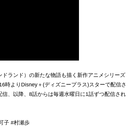
開 サンドランド）の新たな物語も描く新作アニメシリーズ
20日16時よりDisney＋(ディズニープラス)スターで配信さ
配信、以降、8話からは毎週水曜日に1話ずつ配信され
未可子 #村瀬歩