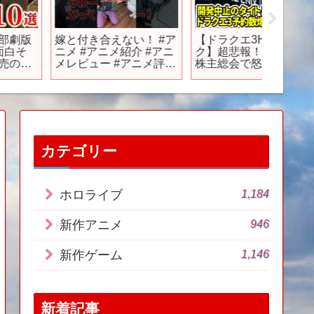
嫁と付き合えない！ #ア
【ドラクエ3HDリメイ
絶対買い
ニメ #アニメ紹介 #アニ
ク】超悲報！スクエニ
RPG1
メレビュー #アニメ評価
株主総会で怒られる…
最高の
#新作アニメ #推薦アニ
開発中止のタイトル
ん…【
メ #オタク #フィギュア
は？ドラクエ3爆売れの
PS4/PS5
アニソン #short
可能性大！【任天堂
shorts #社長
switch2】
カテゴリー
1,184
ホロライブ
946
新作アニメ
1,146
新作ゲーム
新着記事