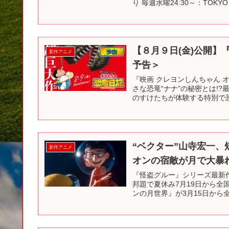
り 毎週水曜24:30～：TOKYO 
【８月９日(金)公開】
新作アニメ
予告＞
『映画 クレヨンしんちゃん 
さな恐竜“ナナ”の秘密とは!
のすけたちが体験する特別で恐
“ベクター”山寺宏一
新作アニメ
オンの宿敵が月で大暴
『怪盗グルー』シリーズ最新作『
邦題で夏休み7月19日から
ンの月世界』が3月15日から全