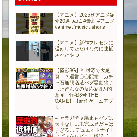
【アニメ】2025秋アニメ紹
介20選 part1 #最新 #アニメ
#anime #music #shorts
【アニメ】新作プレゼンに
遅刻してただけなのに逮捕
されたやつ
【怪獣8G】神対応で大絶
賛！？運営〇〇配布…ガチ
ャ石無限増殖バグ騒動終了
した皆んなの反応&個人的
意見【怪獣8号 THE
GAME】【新作ゲームアプ
リ】
キャラガチャ廃止もバグは
天井なし…未完成品がやば
すぎる… デュエットナイト
アビスをレビュー解説【デ