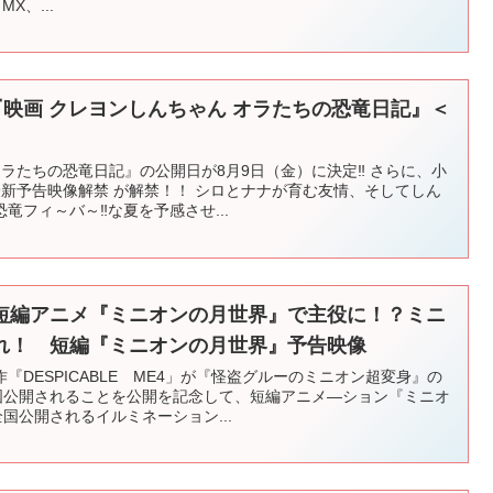
MX、...
『映画 クレヨンしんちゃん オラたちの恐竜日記』＜
オラたちの恐竜日記』の公開日が8月9日（金）に決定‼ さらに、小
?最新予告映像解禁 が解禁！！ シロとナナが育む友情、そしてしん
竜フィ～バ～‼な夏を予感させ...
、短編アニメ『ミニオンの月世界』で主役に！？ミニ
れ！ 短編『ミニオンの月世界』予告映像
DESPICABLE ME4」が『怪盗グルーのミニオン超変身』の
全国公開されることを公開を記念して、短編アニメ―ション『ミニオ
国公開されるイルミネーション...