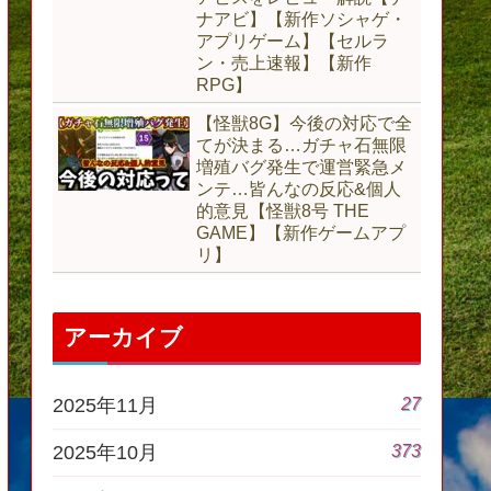
ナアビ】【新作ソシャゲ・
アプリゲーム】【セルラ
ン・売上速報】【新作
RPG】
【怪獣8G】今後の対応で全
てが決まる…ガチャ石無限
増殖バグ発生で運営緊急メ
ンテ…皆んなの反応&個人
的意見【怪獣8号 THE
GAME】【新作ゲームアプ
リ】
アーカイブ
27
2025年11月
373
2025年10月