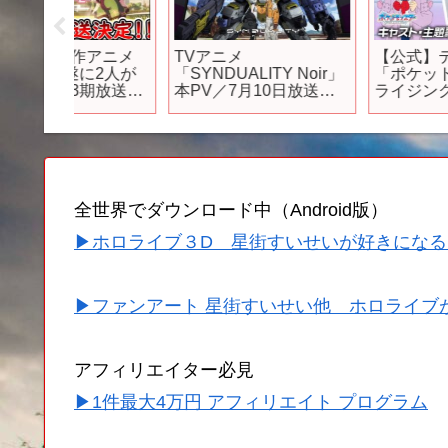
アニメ
TVアニメ
【公式】テレビアニメ
に2人が
「SYNDUALITY Noir」
「ポケットモンスター
期放送決
本PV／7月10日放送開
ライジングアゲイン」
 プリテ
始
キャスト・主題歌解禁
son3」
PV
定！！！
ック】
モン
全世界でダウンロード中（Android版）
▶ホロライブ３D 星街すいせいが好きになる
▶ファンアート 星街すいせい他 ホロライブ
アフィリエイター必見
▶1件最大4万円 アフィリエイト プログラム