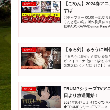
【ごめん】2024春アニ
新作アニメ
すば
〇チャプター 00:00 一話切
くんと恋の病」製作委員会 © 
秋/KADOKAWA/Demon King A.
【るろ剣】るろうに剣
新作アニメ
『るろうに剣心』が装いを新たに
ビ”ノイタミナ”他にて放送 非
楽左之助(うえだゆうじ)】】 #
TRUMPシリーズTVア
新作アニメ
日より放送開始！
2024年8月7日よりTOKYO
◆TRUMPシリーズTVアニメ