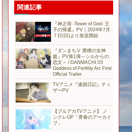
関連記事
『神之塔 -Tower of God- 王
子の帰還』PV｜2024年7月
７日(日)より放送開始
『ダンまちⅤ 豊穣の女神
篇』PV第1弾～シルからの
恋文～ / DANMACHI S5
Goddess of Fertility Arc First
Official Trailer
TVアニメ『違国日記』ティ
ザーPV
【ブルアカTVアニメ】 ノ
ンクレOP「青春のアーカイ
ブ」