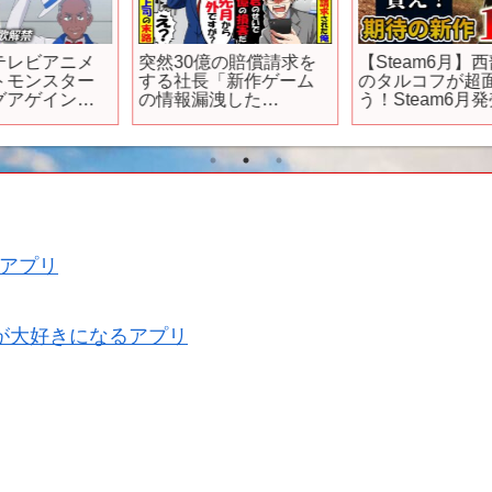
突然30億の賠償請求を
【Steam6月】西部劇版
する社長「新作ゲーム
のタルコフが超面白そ
の情報漏洩した
う！Steam6月発売の新
な！？」しかし俺「先
作ゲーム10選！【2024
月から海外ですが？」
年6月】
社長「は？」→俺を陥
#
れようとした上司の自
#
爆が確定してw【スカッ
と】【アニメ】【漫
画】【2ch】
アプリ
が大好きになるアプリ