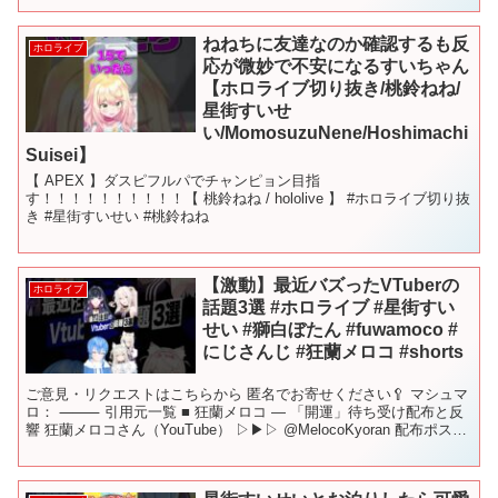
ねねちに友達なのか確認するも反
ホロライブ
応が微妙で不安になるすいちゃん
【ホロライブ切り抜き/桃鈴ねね/
星街すいせ
い/MomosuzuNene/Hoshimachi
Suisei】
【 APEX 】ダスピフルパでチャンピョン目指
す！！！！！！！！！！【 桃鈴ねね / hololive 】 #ホロライブ切り抜
き #星街すいせい #桃鈴ねね
【激動】最近バズったVTuberの
ホロライブ
話題3選 #ホロライブ #星街すい
せい #獅白ぼたん #fuwamoco #
にじさんじ #狂蘭メロコ #shorts
ご意見・リクエストはこちらから 匿名でお寄せください🥄 マシュマ
ロ： ⸻ 引用元一覧 ■ 狂蘭メロコ — 「開運」待ち受け配布と反
響 狂蘭メロコさん（YouTube） ▷▶▷ @MelocoKyoran 配布ポスト
▷▶▷ 事前予告ポスト ...