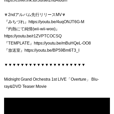
https://cover.lnk.to/Suisei2ndAlbum
🔽2ndアルバム先行リリースMV🔽
『みちづれ』https://youtu.be/4uqONJT6G-M
『灼熱にて純情(wii-wii-woo)』
https://youtu.be/r1ZVPTCOCSQ
『TEMPLATE』https://youtu.be/mBuHQeL-OO8
『放送室』https://youtu.be/BP59Bm6T3_I
▼▼▼▼▼▼▼▼▼▼▼▼▼▼▼▼▼▼▼▼
Midnight Grand Orchestra 1st LIVE「Overture」 Blu-
ray&DVD Teaser Movie