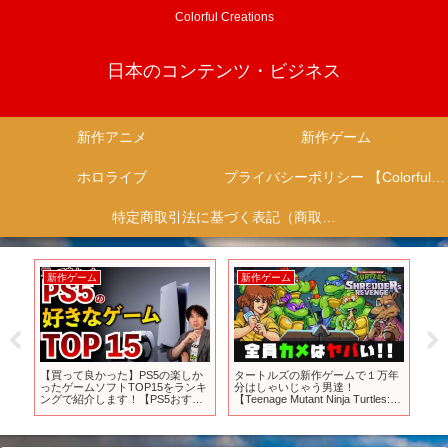
Colorful Creations
日本のコンテンツ・ビジネス
新作アニメ
新作ゲーム
ホロライブ
プライバシーポリシー 【Colorful Creation】
特定商取引法に基づく表記（商取引に関する開示）
新作ゲーム
新作ゲーム
新
が
【買って良かった】PS5の楽しか
タートルズの新作ゲームで１万年
【S
番
ったゲームソフトTOP15をランキ
分はしゃいじゃう男達！
20
#春
ングで紹介します！【PS5おすす
【Teenage Mutant Ninja Turtles:
めゲーム紹介】
Shredder’s Revenge】