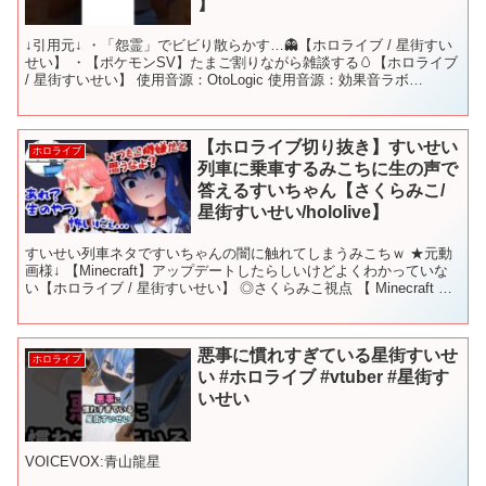
】
↓引用元↓ ・「怨霊」でビビり散らかす…👻【ホロライブ / 星街すい
せい】 ・【ポケモンSV】たまご割りながら雑談する🥚【ホロライブ
/ 星街すいせい】 使用音源：OtoLogic 使用音源：効果音ラボ
VOICEVOX:四国めたん #ホロ...
【ホロライブ切り抜き】すいせい
ホロライブ
列車に乗車するみこちに生の声で
答えるすいちゃん【さくらみこ/
星街すいせい/hololive】
すいせい列車ネタですいちゃんの闇に触れてしまうみこちｗ ★元動
画様↓ 【Minecraft】アップデートしたらしいけどよくわかっていな
い【ホロライブ / 星街すいせい】 ◎さくらみこ視点 【 Minecraft 】
新アプデ要素で夏祭り出店す...
悪事に慣れすぎている星街すいせ
ホロライブ
い #ホロライブ #vtuber #星街す
いせい
VOICEVOX:青山龍星