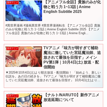
【アニメフル全話】貴族のみが化
新作アニメ
物と戦う力 1~13話 | Anime
English Subtitle 2025
#異世界漫画 #漫画異世界 #異世界漫画転生 【アニメフル全話】貴族
のみが化物と戦う力 1~13話 | Anime English Subtitle 2025 【アニメ
フル全話】貴族のみが化物と戦う力 1~13話 | Anime Engli...
TVアニメ「味方が弱すぎて補助
新作アニメ
魔法に徹していた宮廷魔法師、追
放されて最強を目指す」メイン
PV第1弾｜10月4日(土) 放送・配
信開始
▼2025年10月4日(土)より順次放送・配信開始！ 「始めよう、新しい
伝説を。あの日の続きを」 TVアニメ『味方が弱すぎて補助魔法に徹
していた宮廷魔法師、追放されて最強を目指す』 10月4日(土)よりテ
レビ朝日系全国24局ネット“IMAn...
【ナルト/NARUTO】新作アニメ
新作アニメ
放送延期について