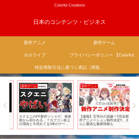
Colorful Creations
日本のコンテンツ・ビジネス
新作アニメ
新作ゲーム
ホロライブ
プライバシーポリシー 【Colorful Creation】
特定商取引法に基づく表記（商取引に関する開示）
新作アニメ
新作ゲーム
新
発表
【速報】五等分の花嫁＊‼︎完全新
【任天堂Switch】なぜ任天堂IPは
フ
上
作アニメーション制作決定‼︎。さ
最強なのか？ハード新作ソフト爆
お
ム
らに最高な最新情報も
売れ…PSが弱すぎる？【ネットの
ン」
反応まとめ】
#フ
ー