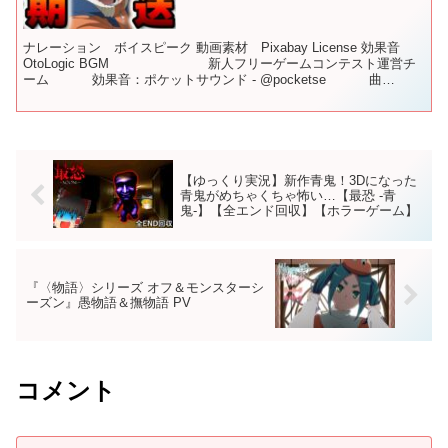
ナレーション ボイスピーク 動画素材 Pixabay License 効果音
OtoLogic BGM 新人フリーゲームコンテスト運営チ
ーム 効果音：ポケットサウンド - @pocketse 曲
(Title)：S...
【ゆっくり実況】新作青鬼！3Dになった
青鬼がめちゃくちゃ怖い…【最恐 -青
鬼-】【全エンド回収】【ホラーゲーム】
『〈物語〉シリーズ オフ＆モンスターシ
ーズン』愚物語＆撫物語 PV
コメント