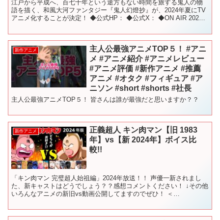
江戸から平成へ、百七十年という途方もない時間を旅する鬼人の物
語を描く、和風大河ファンタジー『鬼人幻燈抄』が、2024年夏にTV
アニメ化することが決定！ ◆公式HP： ◆公式X： ◆ON AIR 2024
年夏TVアニメ放送 ◆Introduc...
主人公最強アニメTOP５！ #アニ
新作アニメ
メ #アニメ紹介 #アニメレビュー
#アニメ評価 #新作アニメ #推薦
アニメ #オタク #フィギュア #ア
ニソン #short #shorts #社長
主人公最強アニメTOP５！ 皆さんは誰が最強だと思いますか？？
正義超人 キン肉マン【旧 1983
新作アニメ
年】vs【新 2024年】ボイス比
較!!
「キン肉マン 完璧超人始祖編」2024年放送！！ 声優一新されまし
た、新キャストはどうでしょう？？感想コメントください！ ↓その他
いろんなアニメの新旧vs動画公開してますのでぜひ！ ＜
HUNTER×HUNTER メインキャラ【1999版】v...