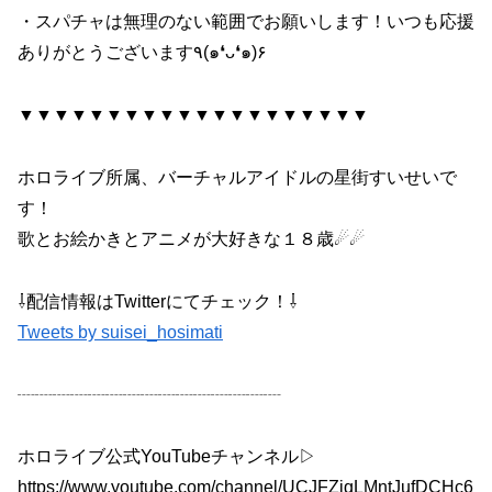
・スパチャは無理のない範囲でお願いします！いつも応援
ありがとうございます٩(๑❛ᴗ❛๑)۶
▼▼▼▼▼▼▼▼▼▼▼▼▼▼▼▼▼▼▼▼
ホロライブ所属、バーチャルアイドルの星街すいせいで
す！
歌とお絵かきとアニメが大好きな１８歳☄☄
⇩配信情報はTwitterにてチェック！⇩
Tweets by suisei_hosimati
┈┈┈┈┈┈┈┈┈┈┈┈┈┈┈
ホロライブ公式YouTubeチャンネル▷
https://www.youtube.com/channel/UCJFZiqLMntJufDCHc6