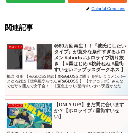
Colorful Creations
関連記事
㊗️80万回再生！！『彼氏にしたい
ホロライブ
タイプ』が意外な条件すぎるホロ
メン #shorts #ホロライブ切り抜
き 【 #轟はじめ #桃鈴ねね #星街
すいせい #ラプラスダークネス 】
概念 引用 【ReGLOSS雑談】#ReGLOSSに問う を拾いつつメンバー
とゆる雑談【儒烏風亭らでん #ReGLOSS 】 【オフコラボ】みんな
でピザを囲んで女子会！！【夏色まつり/星街すいせい/天音かなた/
桃鈴ねね】 【APEX】▼ な...
【ONLY UP!】まだ間に合います
ホロライブ
か？【ホロライブ / 星街すいせ
い】