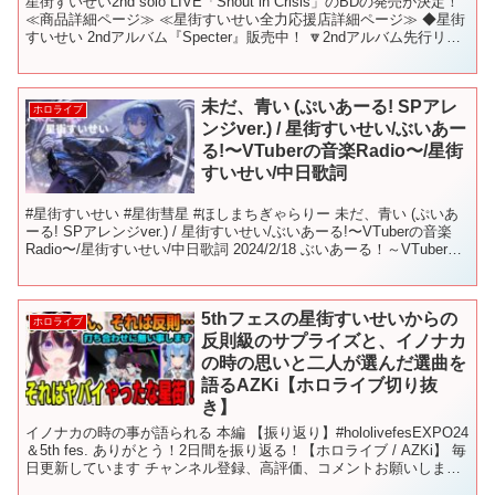
星街すいせい2nd solo LIVE「Shout in Crisis」のBDの発売が決定！
≪商品詳細ページ≫ ≪星街すいせい全力応援店詳細ページ≫ ◆星街
すいせい 2ndアルバム『Specter』販売中！ 🔽2ndアルバム先行リリ
ースM...
未だ、青い (ぷいあーる! SPアレ
ホロライブ
ンジver.) / 星街すいせい/ぶいあー
る!〜VTuberの音楽Radio〜/星街
すいせい/中日歌詞
#星街すいせい #星街彗星 #ほしまちぎゃらりー 未だ、青い (ぷいあ
ーる! SPアレンジver.) / 星街すいせい/ぶいあーる!〜VTuberの音楽
Radio〜/星街すいせい/中日歌詞 2024/2/18 ぶいあーる！～VTuberの
音...
5thフェスの星街すいせいからの
ホロライブ
反則級のサプライズと、イノナカ
の時の思いと二人が選んだ選曲を
語るAZKi【ホロライブ切り抜
き】
イノナカの時の事が語られる 本編 【振り返り】#hololivefesEXPO24
＆5th fes. ありがとう！2日間を振り返る！【ホロライブ / AZKi】 毎
日更新しています チャンネル登録、高評価、コメントお願いしま
す。 全部、...