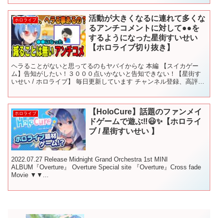
活動が大きくなるに連れて多くな
ホロライブ
るアンチコメントに対して●●を
するようになった星街すいせい
【ホロライブ切り抜き】
ヘラることがないと思ってるのもヤバイからな 本編 【スイカゲー
ム】告知がしたい！３０００点いかないと告知できない！【星街す
いせい / ホロライブ】 毎日更新しています チャンネル登録、高評
価、コメントお願いします。 全部、熟読,参考にさせ...
【HoloCure】話題のファンメイ
ホロライブ
ドゲームで遊ぶ‼😃✨【ホロライ
ブ / 星街すいせい 】
2022.07.27 Release Midnight Grand Orchestra 1st MINI
ALBUM『Overture』 Overture Special site 『Overture』Cross fade
Movie ▼▼...