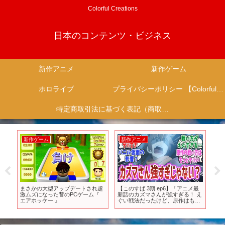
Colorful Creations
日本のコンテンツ・ビジネス
新作アニメ
新作ゲーム
ホロライブ
プライバシーポリシー 【Colorful Creation】
特定商取引法に基づく表記（商取引に関する開示）
新作ゲーム
新作アニメ
新
襲
まさかの大型アップデートされ超
【このすば 3期 ep6】「アニメ最
賛
–
激ムズになった昔のPCゲーム『
新話のカズマさんが強すぎる！ え
の
】
エアホッケー 』
ぐい戦法だったけど、原作はもっ
が
とえぐい戦法だった！？」【ネッ
ン
トの反応集】【2024年春アニメ】
覇
【この素晴らしい世界に祝福を！
3】