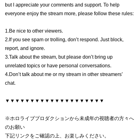
but I appreciate your comments and support. To help
everyone enjoy the stream more, please follow these rules:
1.Be nice to other viewers.
2.If you see spam or trolling, don’t respond. Just block,
report, and ignore.
3.Talk about the stream, but please don’t bring up
unrelated topics or have personal conversations.
4.Don’t talk about me or my stream in other streamers’
chat.
▼▼▼▼▼▼▼▼▼▼▼▼▼▼▼▼▼▼▼▼
※ホロライブプロダクションから未成年の視聴者の方々へ
のお願い
下記リンクをご確認の上、お楽しみください。