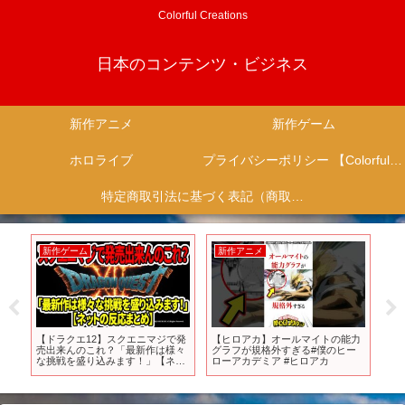
Colorful Creations
日本のコンテンツ・ビジネス
新作アニメ
新作ゲーム
ホロライブ
プライバシーポリシー 【Colorful Creation】
特定商取引法に基づく表記（商取引に関する開示）
新作ゲーム
新作アニメ
新
介
【ドラクエ12】スクエニマジで発
【ヒロアカ】オールマイトの能力
【
売出来んのこれ？「最新作は様々
グラフが規格外すぎる#僕のヒー
ニメ
な挑戦を盛り込みます！」【ネッ
ローアカデミア #ヒロアカ
劇
トの反応まとめ】
【