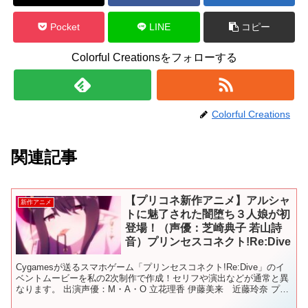
Pocket
LINE
コピー
Colorful Creationsをフォローする
Colorful Creations
関連記事
【プリコネ新作アニメ】アルシャ
新作アニメ
トに魅了された闇堕ち３人娘が初
登場！（声優：芝崎典子 若山詩
音）プリンセスコネクト!Re:Dive
Cygamesが送るスマホゲーム「プリンセスコネクト!Re:Dive」のイ
ベントムービーを私の2次制作で作成！セリフや演出などが通常と異
なります。 出演声優：M・A・O 立花理香 伊藤美来 近藤玲奈 プリ
ンセスコネクト!Re:Dive公式・...