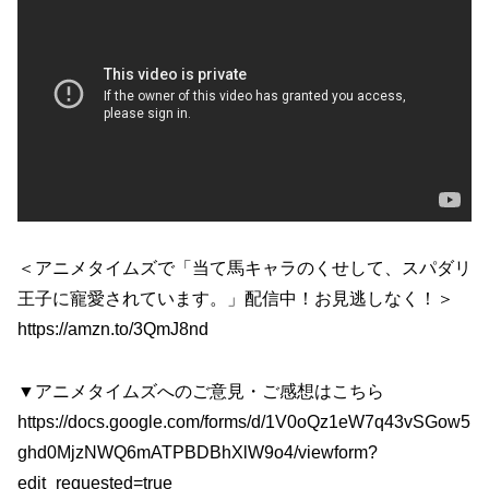
＜アニメタイムズで「当て馬キャラのくせして、スパダリ
王子に寵愛されています。」配信中！お見逃しなく！＞
https://amzn.to/3QmJ8nd
▼アニメタイムズへのご意見・ご感想はこちら
https://docs.google.com/forms/d/1V0oQz1eW7q43vSGow5
ghd0MjzNWQ6mATPBDBhXlW9o4/viewform?
edit_requested=true