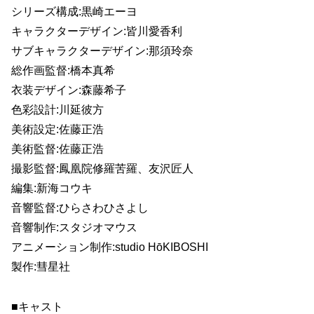
シリーズ構成:黒崎エーヨ
キャラクターデザイン:皆川愛香利
サブキャラクターデザイン:那須玲奈
総作画監督:橋本真希
衣装デザイン:森藤希子
色彩設計:川延彼方
美術設定:佐藤正浩
美術監督:佐藤正浩
撮影監督:鳳凰院修羅苦羅、友沢匠人
編集:新海コウキ
音響監督:ひらさわひさよし
音響制作:スタジオマウス
アニメーション制作:studio HōKIBOSHI
製作:彗星社
■キャスト