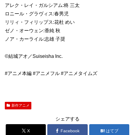
アレク・レイ・ガルシアム:柊 三太
ロニール・グラヴィス:春男児
リリィ・フィリップス:花杜 めい
ゼノ・オーウェン:香純 秋
ノア・カーライル:志雄 子奨
©結城アオ／Suiseisha Inc.
#アニメ本編 #アニメフル #アニメタイムズ
新作アニメ
シェアする
X
Facebook
はてブ