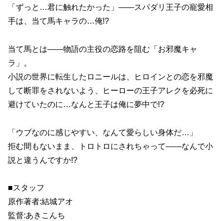
「ずっと…君に触れたかった」――スパダリ王子の寵愛相
手は、当て馬キャラの…俺!?
当て馬とは――物語の主役の恋路を阻む「お邪魔キャ
ラ」。
小説の世界に転生したロニールは、ヒロインとの恋を邪魔
して断罪をされないよう、ヒーローの王子アレクを必死に
避けていたのに…なんと王子は俺に夢中で!?
「ウブなのに感じやすい、なんて愛らしい身体だ…」
拒む間もないまま、トロトロにされちゃって――なんで小
説と違うんですか!?
■スタッフ
原作著者:結城アオ
監督:あきこんち