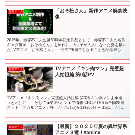
「おそ松さん」新作アニメ解禁映
新作アニメ
像
2015年、赤塚不二夫生誕80周年記念作品として、赤塚不二夫の名作
ギャグ漫画「おそ松くん」を原作に、6つ子が大人になった姿を描い
たTVアニメ「おそ松さん」。 今年で6周年となることを記念致しま
して、新作アニメ制作＆全国劇場にて期間限定公開が...
TVアニメ『キン肉マン』完璧超
新作アニメ
人始祖編 第0話PV
TVアニメ『キン肉マン』完璧超人始祖編 第0話 キン肉マンよ永遠
（とわ）に……そして ■第0話オンエア情報 CBC／TBS系全国28局
ネット「アガルアニメ」枠：7月7日(日)夜11時55分〜 BS11：7月12
日(金)18時30分〜 アニマ...
【最新】２０２５年夏の異世界系
新作アニメ
アニメ３選！#anime