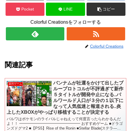
Pocket
LINE
コピー
Colorful Creationsをフォローする
Colorful Creations
関連記事
バンナムが社運をかけて出したブ
新作ゲーム
ループロトコルが不評過ぎて新作
５タイトルが開発中止になる..パ
ルワールド人口が３分の１以下に
なって人気低迷と報道される..炎
上したXBOXがやっぱり移植することが決定する
パルワはポケモンのライバルじゃねえって何度言ったらわかるんだ
よ！！ ━━━━━━━━━━━━━━━━ おすすめゲーム ■ドラゴ
ンズドグマ2 ■【PS5】Rise of the Ronin ■Stellar Blade(ステラ―ブ