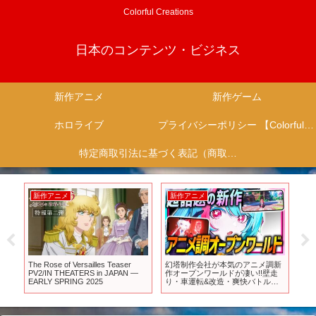
Colorful Creations
日本のコンテンツ・ビジネス
新作アニメ
新作ゲーム
ホロライブ
プライバシーポリシー 【Colorful Creation】
特定商取引法に基づく表記（商取引に関する開示）
新作アニメ
新作アニメ
新
V
The Rose of Versailles Teaser
幻塔制作会社が本気のアニメ調新
遂
オー
PV2/IN THEATERS in JAPAN —
作オープンワールドが凄い!!壁走
が.
#ア
EARLY SPRING 2025
り・車運転&改造・爽快バトル・
新
家購入なんでもできる!!
のs
【Neverness to Everness(NTE)】
Sa
ゲ