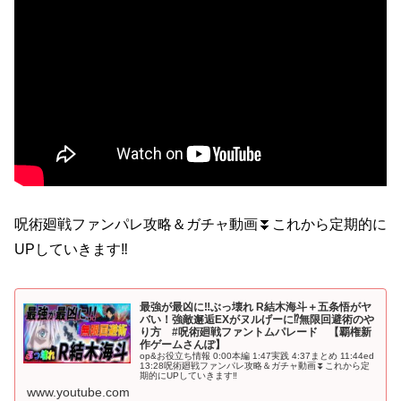
呪術廻戦ファンパレ攻略＆ガチャ動画⏬これから定期的に
UPしていきます‼
最強が最凶に‼ぶっ壊れ R結木海斗＋五条悟がヤ
バい！強敵邂逅EXがヌルげーに⁉無限回避術のや
り方 #呪術廻戦ファントムパレード 【覇権新
作ゲームさんぽ】
op&お役立ち情報 0:00本編 1:47実践 4:37まとめ 11:44ed
13:28呪術廻戦ファンパレ攻略＆ガチャ動画⏬これから定
期的にUPしていきます‼
www.youtube.com