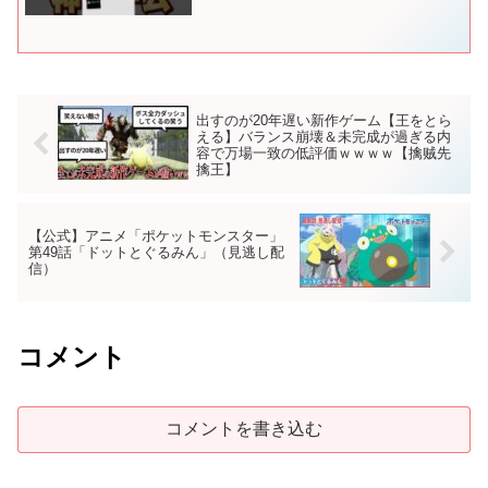
出すのが20年遅い新作ゲーム【王をとら
える】バランス崩壊＆未完成が過ぎる内
容で万場一致の低評価ｗｗｗｗ【擒贼先
擒王】
【公式】アニメ「ポケットモンスター」
第49話「ドットとぐるみん」（見逃し配
信）
コメント
コメントを書き込む