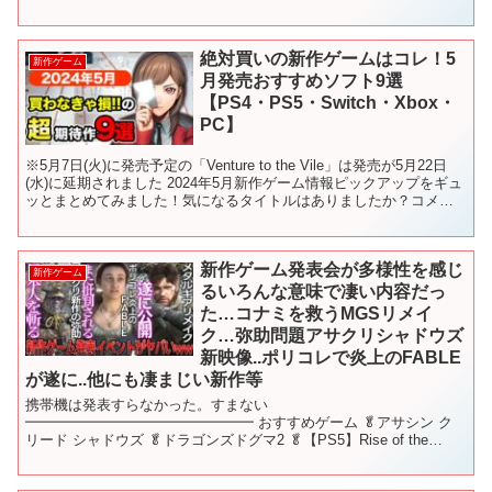
レイド) ■...
絶対買いの新作ゲームはコレ！5
新作ゲーム
月発売おすすめソフト9選
【PS4・PS5・Switch・Xbox・
PC】
※5月7日(火)に発売予定の「Venture to the Vile」は発売が5月22日
(水)に延期されました 2024年5月新作ゲーム情報ピックアップをギュ
ッとまとめてみました！気になるタイトルはありましたか？コメン
トで教えてくださいね！...
新作ゲーム発表会が多様性を感じ
新作ゲーム
るいろんな意味で凄い内容だっ
た…コナミを救うMGSリメイ
ク…弥助問題アサクリシャドウズ
新映像..ポリコレで炎上のFABLE
が遂に..他にも凄まじい新作等
携帯機は発表すらなかった。すまない
━━━━━━━━━━━━━━━━ おすすめゲーム 🥬アサシン ク
リード シャドウズ 🥬ドラゴンズドグマ2 🥬【PS5】Rise of the
Ronin 🥬Stellar Blade(ステラ―ブレイド) ...