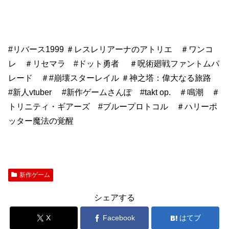
#リバース1999 ＃レスレリアーナのアトリエ ＃ワンコ
レ ＃リセマラ #ドット勇者 ＃呪術廻戦ファントムパ
レード ＃#崩壊スターレイル ＃神之塔：偉大なる旅路
#新人vtuber #新作ゲームさんぽ #takt op. ＃鳴潮 ＃
トリニティ・ギアーズ #ブループロトコル ＃ハリーポ
ッター魔法の覚醒
新作ゲーム
シェアする
X
Facebook
はてブ