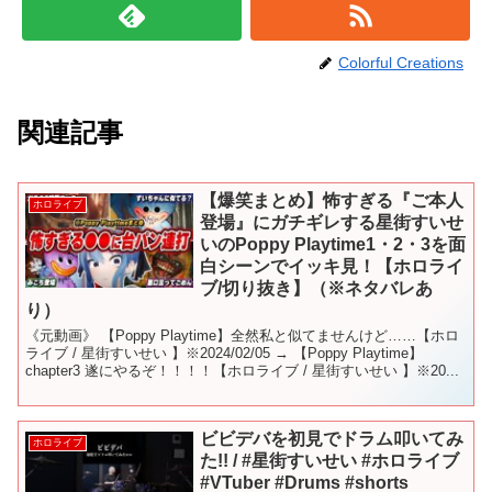
Colorful Creations
関連記事
【爆笑まとめ】怖すぎる『ご本人
ホロライブ
登場』にガチギレする星街すいせ
いのPoppy Playtime1・2・3を面
白シーンでイッキ見！【ホロライ
ブ/切り抜き】（※ネタバレあ
り）
《元動画》 【Poppy Playtime】全然私と似てませんけど……【ホロ
ライブ / 星街すいせい 】※2024/02/05 → 【Poppy Playtime】
chapter3 遂にやるぞ！！！！【ホロライブ / 星街すいせい 】※20...
ビビデバを初見でドラム叩いてみ
ホロライブ
た!! / #星街すいせい #ホロライブ
#VTuber #Drums #shorts