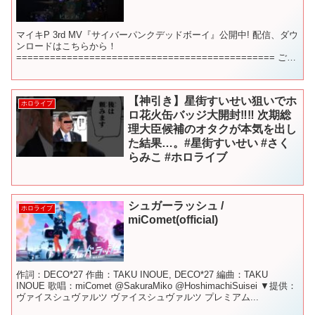
マイキP 3rd MV『サイバーパンクデッドボーイ』公開中! 配信、ダウ
ンロードはこちらから！
============================================== ご本
家様： ===================...
【神引き】星街すいせい狙いでホ
ホロライブ
ロ花火缶バッジ大開封‼︎‼︎ 次期総
理大臣候補のオタクが本気を出し
た結果…。#星街すいせい #さく
らみこ #ホロライブ
シュガーラッシュ /
ホロライブ
miComet(official)
作詞：DECO*27 作曲：TAKU INOUE, DECO*27 編曲：TAKU
INOUE 歌唱：miComet @SakuraMiko @HoshimachiSuisei ▼提供：
ヴァイスシュヴァルツ ヴァイスシュヴァルツ プレミアム...