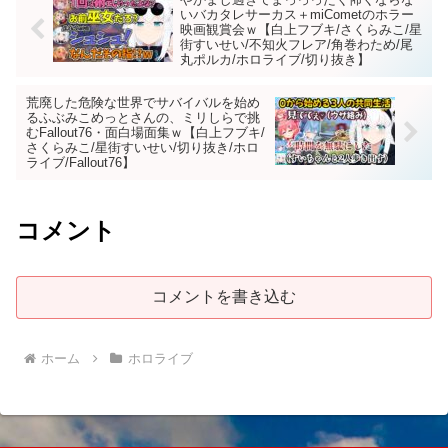
いバカタレサーカス＋miCometのホラー
映画観賞会ｗ【白上フブキ/さくらみこ/星
街すいせい/不知火フレア/角巻わため/尾
丸ポルカ/ホロライブ/切り抜き】
荒廃した危険な世界でサバイバルを始め
るふぶみこめっとさんの、ミリしらで挑
むFallout76・面白場面集ｗ【白上フブキ/
さくらみこ/星街すいせい/切り抜き/ホロ
ライブ/Fallout76】
コメント
コメントを書き込む
ホーム
ホロライブ