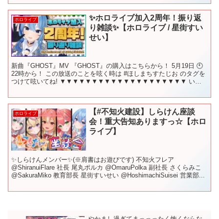
✨ホロライブ加入2周年！振り返
ホロライブ
り雑談✨【ホロライブ / 星街すい
せい】
新曲『GHOST』MV 『GHOST』の購入はこちらから！ 5月19日 🕙
22時から！ この放送のことを呟く時は #ほしまちすたじお​ のタグを
つけて呟いてね! ▼▼▼▼▼▼▼▼▼▼▼▼▼▼▼▼▼▼▼▼ いつ
も配信を見に来てくれてありがと...
【#不知火建設】しらけん座談
ホロライブ
会！重大告知ありますっ☆【ホロ
ライブ】
✨しらけんメンバー✨(※肩書はお遊びです) 不知火フレア
@ShiranuiFlare 社長 尾丸ポルカ @OmaruPolka 副社長 さくらみこ
@SakuraMiko 教育部長 星街すいせい @HoshimachiSuisei 営業部...
やかまし過ぎてまっっったく怖くならな