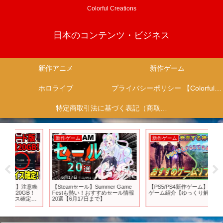
Colorful Creations
日本のコンテンツ・ビジネス
新作アニメ
新作ゲーム
ホロライブ
プライバシーポリシー 【Colorful Creation】
特定商取引法に基づく表記（商取引に関する開示）
新作ゲーム
新作ゲーム
新
意喚
【Steamセール】Summer Game
【PS5/PS4新作ゲーム】おすすめ
TV
！
Festも熱い！おすすめセール情報
ゲーム紹介【ゆっくり解説】
Jo
！
20選【6月17日まで】
送
天