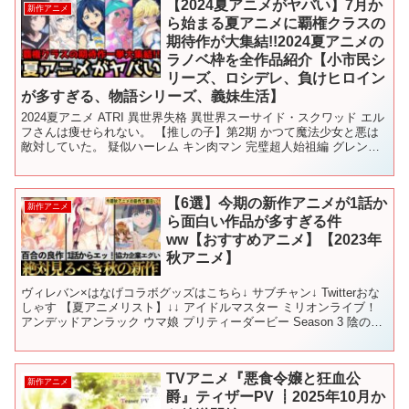
【2024夏アニメがヤバい】7月か
新作アニメ
ら始まる夏アニメに覇権クラスの
期待作が大集結!!2024夏アニメの
ラノベ枠を全作品紹介【小市民シ
リーズ、ロシデレ、負けヒロイン
が多すぎる、物語シリーズ、義妹生活】
2024夏アニメ ATRI 異世界失格 異世界スーサイド・スクワッド エル
フさんは痩せられない。 【推しの子】第2期 かつて魔法少女と悪は
敵対していた。 疑似ハーレム キン肉マン 完璧超人始祖編 グレンダ
イザーU この世界は不完全すぎる し...
【6選】今期の新作アニメが1話か
新作アニメ
ら面白い作品が多すぎる件
ww【おすすめアニメ】【2023年
秋アニメ】
ヴィレバン×はなげコラボグッズはこちら↓ サブチャン↓ Twitterおな
しゃす 【夏アニメリスト】↓↓ アイドルマスター ミリオンライブ！
アンデッドアンラック ウマ娘 プリティーダービー Season 3 陰の実
力者になりたくて！ 2n...
TVアニメ『悪食令嬢と狂血公
新作アニメ
爵』ティザーPV ┋2025年10月か