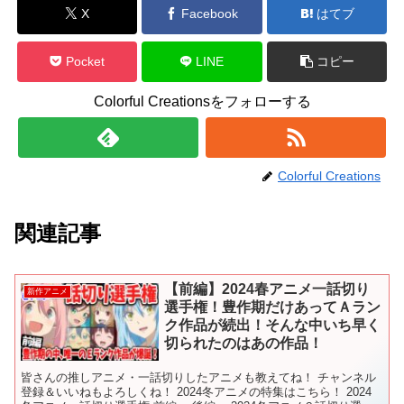
X
Facebook
はてブ
Pocket
LINE
コピー
Colorful Creationsをフォローする
Colorful Creations
関連記事
【前編】2024春アニメ一話切り
新作アニメ
選手権！豊作期だけあってＡラン
ク作品が続出！そんな中いち早く
切られたのはあの作品！
皆さんの推しアニメ・一話切りしたアニメも教えてね！ チャンネル
登録＆いいねもよろしくね！ 2024冬アニメの特集はこちら！ 2024