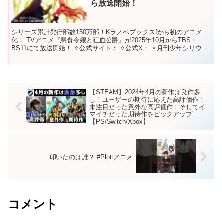
ら放送開始！
シリーズ累計発行部数150万部！Kラノベブックスfから初のアニメ
化！ TVアニメ『悪食令嬢と狂血公爵』が2025年10月からTBS・
BS11にて放送開始！ ✧公式サイト： ✧公式X： ✧月刊少年シリウス
公式X： 推奨ハッシュタグ：#悪食令嬢...
【STEAM】2024年4月の新作は良作多
し！ユーザーの期待に応えた高評価作！
未注目だった意外な高評価作！そしてイ
マイチだった期待作をピックアップ
【PS/Switch/Xbox】
叩いたのは誰？ #Plottアニメ
コメント