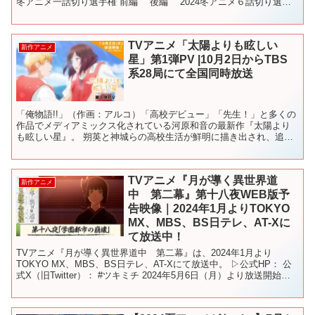
冬アニメ一話切り選手権 前編 後編 2024冬アニメ６話切り選手
権 2024冬アニメがっかり選手権・日常...
TVアニメ「太陽よりも眩しい
新作アニメ
星」第1弾PV |10月2日からTBS
系28局にて全国同時放送
「俺物語!!」（作画：アルコ）「高校デビュー」「先生！」と多くの
作品でメディアミックス化されている河原和音の最新作『太陽より
も眩しい星』。 朔英と神城らの高校生活が鮮明に描き出され、追加
キャラクターらの“声”も聞くことができる最新映像を公開...
TVアニメ『月が導く異世界道
新作アニメ
中 第二幕』第十八夜WEB版予
告映像｜2024年1月よりTOKYO
MX、MBS、BS日テレ、AT-Xに
て放送中！
TVアニメ『月が導く異世界道中 第二幕』は、2024年1月より
TOKYO MX、MBS、BS日テレ、AT-Xにて放送中。 ▷公式HP： 公
式X（旧Twitter）： #ツキミチ 2024年5月6日（月）より放送開始と
なる第十八夜「学園都市の...