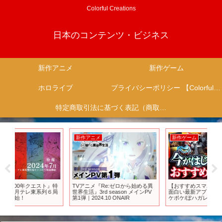
Colorful Creations
日本のコンテンツ・ビジネス
新作アニメ
新作ゲーム
ホロライブ
プライバシーポリシー 【Colorful Creation】
特定商取引法に基づく表記（商取引に関する開示）
新作アニメ
新作ゲーム
新
』特
TVアニメ『Re:ゼロから始める異
【おすすめスマホゲーム】本当に
【 
６局
世界生活』3rd season メインPV
面白い最新アプリゲーム6選【ポ
ボー
第1弾｜2024.10 ONAIR
ケポケ/ぽハガレン/名もなき者の
バ
詩/リセマラ】
る
こ