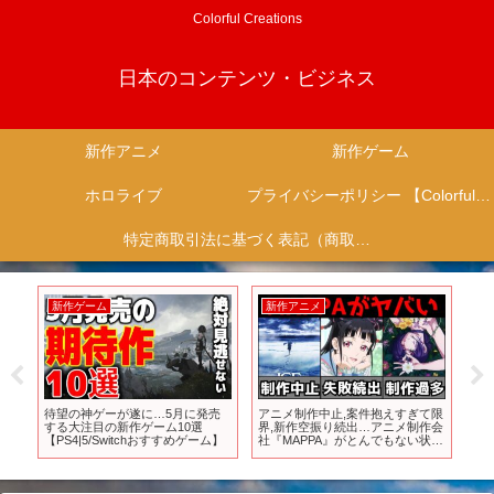
Colorful Creations
日本のコンテンツ・ビジネス
新作アニメ
新作ゲーム
ホロライブ
プライバシーポリシー 【Colorful Creation】
特定商取引法に基づく表記（商取引に関する開示）
新作ゲーム
新作アニメ
新
”が
待望の神ゲーが遂に…5月に発売
アニメ制作中止,案件抱えすぎて限
20
ゲ
する大注目の新作ゲーム10選
界,新作空振り続出…アニメ制作会
『T
【PS4|5/Switchおすすめゲーム】
社『MAPPA』がとんでもない状態
ス
になっている件【アニメ】
トも
【MAPPA】【ユーリ、チェンソー
マン、呪術廻戦、とんスキ】