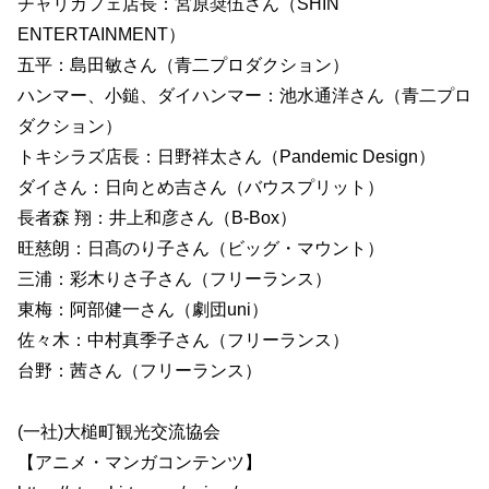
チャリカフェ店長：宮原奨伍さん（SHIN
ENTERTAINMENT）
五平：島田敏さん（青二プロダクション）
ハンマー、小鎚、ダイハンマー：池水通洋さん（青二プロ
ダクション）
トキシラズ店長：日野祥太さん（Pandemic Design）
ダイさん：日向とめ吉さん（バウスプリット）
長者森 翔：井上和彦さん（B-Box）
旺慈朗：日髙のり子さん（ビッグ・マウント）
三浦：彩木りさ子さん（フリーランス）
東梅：阿部健一さん（劇団uni）
佐々木：中村真季子さん（フリーランス）
台野：茜さん（フリーランス）
(一社)大槌町観光交流協会
【アニメ・マンガコンテンツ】