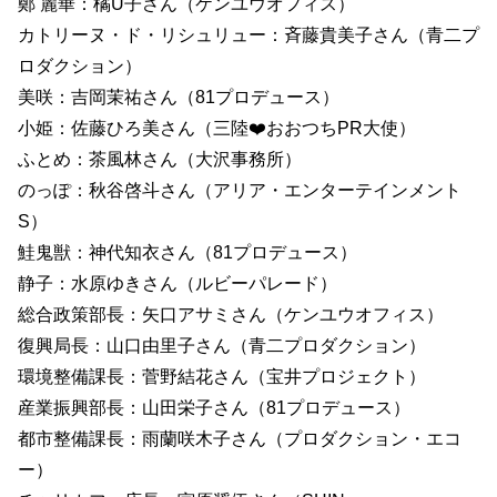
鄭 麗華：橘U子さん（ケンユウオフィス）
カトリーヌ・ド・リシュリュー：斉藤貴美子さん（青二プ
ロダクション）
美咲：吉岡茉祐さん（81プロデュース）
小姫：佐藤ひろ美さん（三陸❤️おおつちPR大使）
ふとめ：茶風林さん（大沢事務所）
のっぽ：秋谷啓斗さん（アリア・エンターテインメント
S）
鮭鬼獣：神代知衣さん（81プロデュース）
静子：水原ゆきさん（ルビーパレード）
総合政策部長：矢口アサミさん（ケンユウオフィス）
復興局長：山口由里子さん（青二プロダクション）
環境整備課長：菅野結花さん（宝井プロジェクト）
産業振興部長：山田栄子さん（81プロデュース）
都市整備課長：雨蘭咲木子さん（プロダクション・エコ
ー）