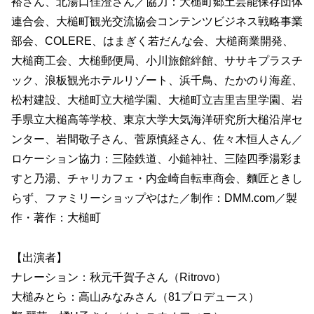
裕さん、北湯口佳澄さん／協力：大槌町郷土芸能保存団体
連合会、大槌町観光交流協会コンテンツビジネス戦略事業
部会、COLERE、はまぎく若だんな会、大槌商業開発、
大槌商工会、大槌郵便局、小川旅館絆館、ササキプラスチ
ック、浪板観光ホテルリゾート、浜千鳥、たかのり海産、
松村建設、大槌町立大槌学園、大槌町立吉里吉里学園、岩
手県立大槌高等学校、東京大学大気海洋研究所大槌沿岸セ
ンター、岩間敬子さん、菅原慎経さん、佐々木恒人さん／
ロケーション協力：三陸鉄道、小鎚神社、三陸四季湯彩ま
すと乃湯、チャリカフェ・内金崎自転車商会、麵匠ときし
らず、ファミリーショップやはた／制作：DMM.com／製
作・著作：大槌町
【出演者】
ナレーション：秋元千賀子さん（Ritrovo）
大槌みとら：高山みなみさん（81プロデュース）