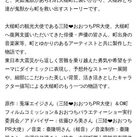
と、突如鬼獣があらわれ大槌町に襲いかかり、大槌みとら
達が鬼獣から町を救い出すストーリーです。
大槌町の観光大使である三陸❤️おおつちPR大使、大槌町
へ復興支援いただいてきた俳優・声優の皆さん、町出身の
音楽家等、町とゆかりのあるアーティストと共に製作した
物語です。
東日本大震災から逞しく苦難を乗り越えた勇気や希望をテ
ーマにダイナミックに表現し、予想外なストーリー展開
や、細部にこだわった美しい背景、活き活きとしたキャラ
クター描写による大槌町のもう一つの物語です。
原作：兎塚エイジさん（三陸❤️おおつちPR大使）＆О町
フィルムコミッション＆おおつちバラエティーショー実行
委員会／アドバイザー：佐藤ひろ美さん（三陸❤️おおつち
PR大使）／音楽：臺隆明さん（槌音）／音楽制作：臺隆