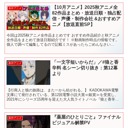
【10月アニメ】2025秋アニメ全
新作アニメ
82作品まとめ・放送日順・独占配
信・声優・制作会社 &おすすめア
ニメ【放送直前SP】
今回は2025秋アニメ全作品まとめです おすすめ作品紹介と秋アニメ
全作品をまとめて放送日順紹介です！ ※動画制作時点の情報です。
個人で調べて編集してるので記載ミスがあったらごめんなさい
twitterのアカウント作りました！ 生放送の告知や...
「一文字短いからだ」／#狼と香
新作アニメ
辛料 名シーン切り抜き：第12幕
より
【行商人と狼の旅路は、また一から紡がれる。】 KADOKAWA電撃
文庫にて発行されている、第12回電撃小説大賞≪銀賞≫を受賞し、
2021年にシリーズ15周年を迎えた大人気ライトノベル『狼と香辛
料』。 現在ではシリーズ累計発行部数500万部を...
『薬屋のひとりごと』ファイナル
新作アニメ
ビジュアル解禁PV