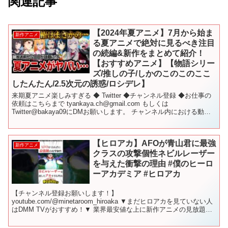
関連記事
【2024年夏アニメ】7月から始ま
新作アニメ
る夏アニメで絶対に見るべき注目
の続編&新作をまとめて紹介！
【おすすめアニメ】【物語シリー
ズ/推しの子/しかのこのこのここ
したんたん/2.5次元の誘惑/ロシデレ】
来期夏アニメ楽しみすぎる ◆ Twitter ◆チャンネル登録 ◆お仕事の
依頼はこちらまで tyankaya.ch@gmail.com もしくは
Twitter@bakaya09にDMお願いします。 チャンネル内における動画
にて使用、掲載して...
【ヒロアカ】AFOが青山君に最強
新作アニメ
クラスの攻撃個性ネビルレーザー
を与えた衝撃の理由 #僕のヒーロ
ーアカデミア #ヒロアカ
【チャンネル登録お願いします！】
youtube.com/@minetaroom_hiroaka ▼まだヒロアカを見ていない人
はDMM TVがおすすめ！▼ 業界最安値な上に新作アニメの見放題作
品数と先行配信数No.1 今なら最初の1カ月は"...