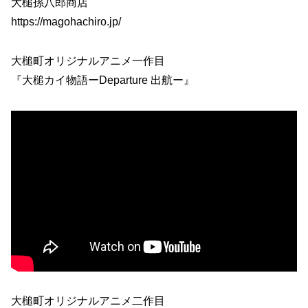
大槌孫八郎商店
https://magohachiro.jp/
大槌町オリジナルアニメ一作目
『大槌カイ物語ーDeparture 出航ー』
大槌町オリジナルアニメ二作目