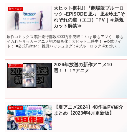
大ヒット御礼!! 『劇場版ブルーロ
新作アニメ
ック -EPISODE 凪-』 凪&玲王”そ
れぞれの道（エゴ）”PV｜≪新規
カット解禁≫
原作コミックス累計発行部数3000万部突破！ いま最もアツく、最も
イカれたサッカーアニメ初の映画化！大ヒット上映中！ ■公式サイ
ト： ■公式Twitter： 推奨ハッシュタグ：#ブルーロック #エゴい
#bluelock #エピ凪 ■ストーリ...
2026年放送の新作アニメ10
新作アニメ
選！！！#アニメ
【夏アニメ2024】48作品PV紹介
新作アニメ
まとめ【2023年4月更新版】