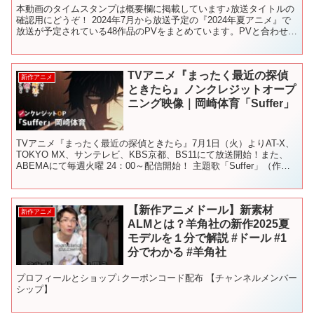
本動画のタイムスタンプは概要欄に掲載しています♪放送タイトルの
確認用にどうぞ！ 2024年7月から放送予定の『2024年夏アニメ』で
放送が予定されている48作品のPVをまとめています。PVと合わせて
制作会社や声優情報も掲載していますので、ぜ...
TVアニメ『まったく最近の探偵
新作アニメ
ときたら』ノンクレジットオープ
ニング映像｜岡崎体育「Suffer」
TVアニメ『まったく最近の探偵ときたら』7月1日（火）よりAT-X、
TOKYO MX、サンテレビ、KBS京都、BS11にて放送開始！また、
ABEMAにて毎週火曜 24：00～配信開始！ 主題歌「Suffer」（作詞
作曲：岡崎体育）のノンクレ...
【新作アニメドール】新素材
新作アニメ
ALMとは？羊角社の新作2025夏
モデルを１分で解説 #ドール #1
分でわかる #羊角社
プロフィールとショップ↓クーポンコード配布 【チャンネルメンバー
シップ】