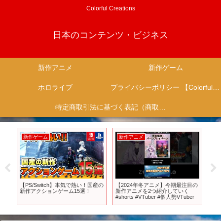
Colorful Creations
日本のコンテンツ・ビジネス
新作アニメ
新作ゲーム
ホロライブ
プライバシーポリシー 【Colorful Creation】
特定商取引法に基づく表記（商取引に関する開示）
新作アニメ
新作アニメ
新作ゲー
【2024年冬アニメ】今期最注目の
【2026年放送決定】TVアニメ『リ
【スイッ
新作アニメを2つ紹介していく
ィンカーネーションの花弁』PV第
年９月の
#shorts #VTuber #個人勢VTuber
1弾