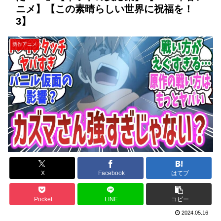
ニメ】【この素晴らしい世界に祝福を！
3】
新作アニメ
X
Facebook
はてブ
Pocket
LINE
コピー
2024.05.16