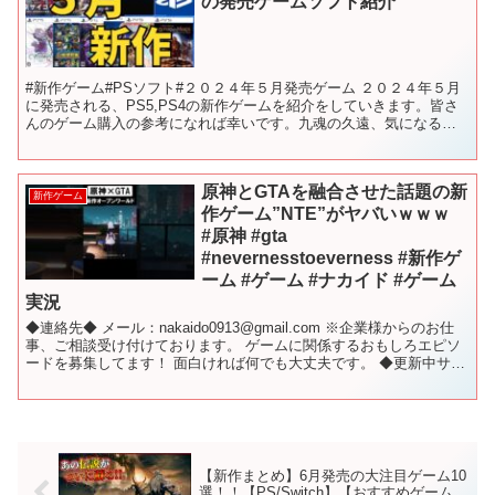
の発売ゲームソフト紹介
#新作ゲーム#PSソフト#２０２４年５月発売ゲーム ２０２４年５月
に発売される、PS5,PS4の新作ゲームを紹介をしていきます。皆さ
んのゲーム購入の参考になれば幸いです。九魂の久遠、気になる
【目次】 00:00 前置き 00:37 Gif...
原神とGTAを融合させた話題の新
新作ゲーム
作ゲーム”NTE”がヤバいｗｗｗ
#原神 #gta
#nevernesstoeverness #新作ゲ
ーム #ゲーム #ナカイド #ゲーム
実況
◆連絡先◆ メール：nakaido0913@gmail.com ※企業様からのお仕
事、ご相談受け付けております。 ゲームに関係するおもしろエピソ
ードを募集してます！ 面白ければ何でも大丈夫です。 ◆更新中サブ
チャンネル◆ ◆SNS◆ Twi...
【新作まとめ】6月発売の大注目ゲーム10
選！！【PS/Switch】【おすすめゲーム