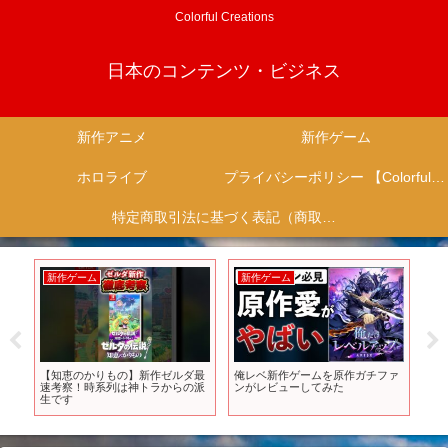
Colorful Creations
日本のコンテンツ・ビジネス
新作アニメ
新作ゲーム
ホロライブ
プライバシーポリシー 【Colorful Creation】
特定商取引法に基づく表記（商取引に関する開示）
新作ゲーム
新作ゲーム
新
と
【知恵のかりもの】新作ゼルダ最
俺レベ新作ゲームを原作ガチファ
ス
ル
速考察！時系列は神トラからの派
ンがレビューしてみた
[Nin
生です