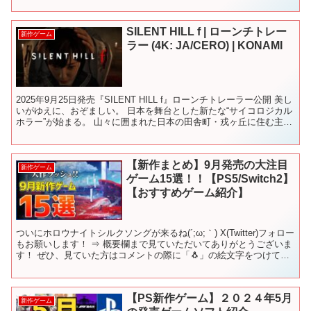
SILENT HILL f | ローンチトレー
新作ゲーム
ラー (4K: JA/CERO) | KONAMI
2025年9月25日発売『SILENT HILL f』ローンチトレーラー公開 美し
いがゆえに、おぞましい。 日本を舞台とした新たな“サイコロジカル
ホラー”が始まる。 山々に囲まれた日本の田舎町・戎ヶ丘に住む主人
公の高校生・深水雛子(しみず ...
【新作まとめ】9月発売の大注目
新作ゲーム
ゲーム15選！！【PS5/Switch2】
【おすすめゲーム紹介】
ついにホロウナイトシルクソングが来るね(´;ω;｀) X(Twitter)フォロー
もお願いします！ ⇒ 概要欄まで見ていただいてありがとうございま
す！ ぜひ、見ていた方はコメントの際に「🐧」の絵文字をつけて書
いていただけると、「見てくれてい...
【PS新作ゲーム】２０２４年5月
新作ゲーム