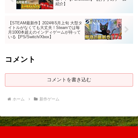
紹介】
【STEAM最新作】2024年5月上旬 大型タ
イトルがなくても大丈夫！Steamでは毎
月1000本超えのインディゲームが待って
いる【PS/Switch/Xbox】
コメント
コメントを書き込む
ホーム
新作ゲーム