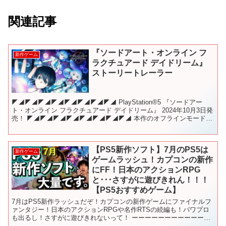
関連記事
『ソードアート・オンライン フ
新作ゲーム
ラクチュアード デイドリーム』
ストーリートレーラー
◤◢◤◢◤◢◤◢◤◢◤◢◤◢◤◢ PlayStation®5 『ソードアー
ト・オンライン フラクチュアード デイドリーム』 2024年10月3日発
売！ ◤◢◤◢◤◢◤◢◤◢◤◢◤◢◤◢ 本作のオフラインモードに
てプレイ可能な《ストーリーモー...
【PS5新作ソフト】7月のPS5は
新作ゲーム
ゲームラッシュ！カプコンの新作
にFF！日本のアクションRPG
と･･･さすがに遊びきれん！！！
【PS5おすすめゲーム】
7月はPS5新作ラッシュだぞ！カプコンの新作ゲームにファイナルフ
ァンタジー！日本のアクションRPGや名作RTSの続編も！パワプロ
も出るし！さすがに遊びきれないって！ ーーーーーーーーーーーー
ーーーーーーーーーーーーーーーーーーーーー 00:...