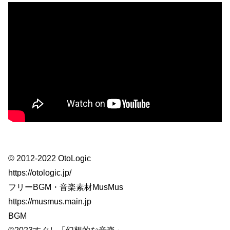
© 2012-2022 OtoLogic
https://otologic.jp/
フリーBGM・音楽素材MusMus
https://musmus.main.jp
BGM