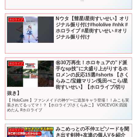
Nウタ【彗星/星街すいせい】オリ
ホロライブ
ジナル振り付け#hololive #nhk #
ホロライブ #星街すいせい #オリ
ジナル振り付け
㊗️30万再生！ホロキュアの”ド派
ホロライブ
手なsp技”に大盛り上がりするホ
ロメンの反応15選#shorts 【さく
らみこ/宝鐘マリン/兎田ぺこら/星
街すいせい】【ホロライブ/切り
抜き】
【 HoloCure 】ファンメイドの神ゲーに追加キャラ登場！！みこも実
装されてるってマ！？【ホロライブ/さくらみこ】 VOICEVOX:四国
めたん #ホロライブ
みこめっとの不仲エピソードを聞
ホロライブ
き出す剣持+友達の個人Vを紹介