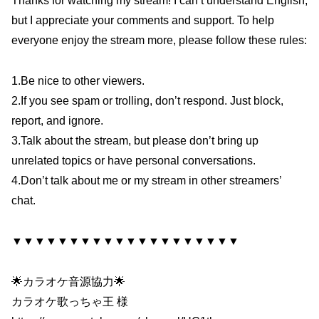
Thanks for watching my stream! I can’t understand English,
but I appreciate your comments and support. To help
everyone enjoy the stream more, please follow these rules:
1.Be nice to other viewers.
2.If you see spam or trolling, don’t respond. Just block,
report, and ignore.
3.Talk about the stream, but please don’t bring up
unrelated topics or have personal conversations.
4.Don’t talk about me or my stream in other streamers’
chat.
▼▼▼▼▼▼▼▼▼▼▼▼▼▼▼▼▼▼▼▼
🌟カラオケ音源協力🌟
カラオケ歌っちゃ王 様