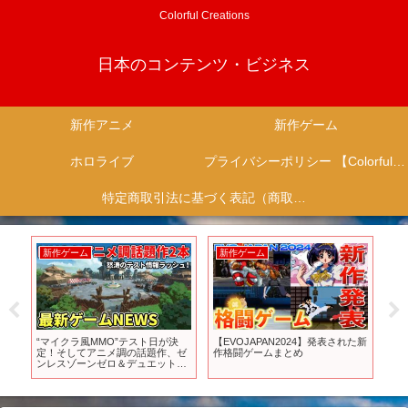
Colorful Creations
日本のコンテンツ・ビジネス
新作アニメ
新作ゲーム
ホロライブ
プライバシーポリシー 【Colorful Creation】
特定商取引法に基づく表記（商取引に関する開示）
新作ゲーム
新作ゲーム
新
ーム
“マイクラ風MMO”テスト日が決
【EVOJAPAN2024】発表された新
ダ
定！そしてアニメ調の話題作、ゼ
作格闘ゲームまとめ
作ゲ
ンレスゾーンゼロ＆デュエットナ
防
イトアビスも新テストへ
み