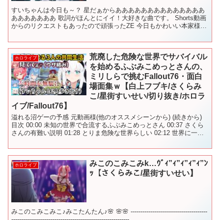
すいちゃんは今日も～？ 星だぁからああああああああああああああ
あああああああ 歌詞がほんとにイイ！大好きな曲です。 Shorts動画
からのリクエストもあったので頑張ったZE 今日もかわいい本家様
ドラム歴など経歴、プロフィールはチャンネル概...
荒廃した危険な世界でサバイバル
ホロライブ
を始めるふぶみこめっとさんの、
ミリしらで挑むFallout76・面白
場面集ｗ【白上フブキ/さくらみ
こ/星街すいせい/切り抜き/ホロラ
イブ/Fallout76】
溢れる沼ゲーの予感 元動画様(他のオススメシーンから) (続きから)
目次 00:00 未知の世界で合流するふぶみこめっとさん 00:37 さくら
さんの有難い説明 01:28 とりま危険な世界らしい 02:12 世界に一瞬
で順応する人たち ...
みこのこみこみk…ｳﾞｨ”ｨ”ｨ”ｨ”ｨ”ﾝ
ホロライブ
ｯ【さくらみこ/星街すいせい】
みこのこみこみこ♪みこたんたん♪🌸 🌸🌸 ---------------------------------------
------------------------------------------------------------...