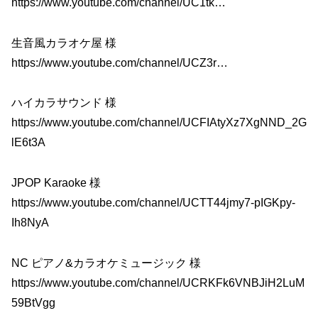
https://www.youtube.com/channel/UC1tk…
生音風カラオケ屋 様
https://www.youtube.com/channel/UCZ3r…
ハイカラサウンド 様
https://www.youtube.com/channel/UCFIAtyXz7XgNND_2G
lE6t3A
JPOP Karaoke 様
https://www.youtube.com/channel/UCTT44jmy7-pIGKpy-
Ih8NyA
NC ピアノ&カラオケミュージック 様
https://www.youtube.com/channel/UCRKFk6VNBJiH2LuM
59BtVgg