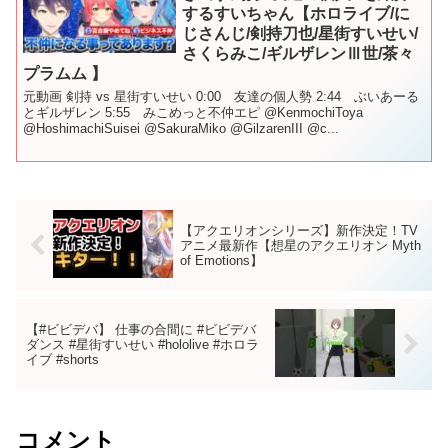
するすいちゃん【ホロライブ/に
じさんじ/剣持刀也/星街すいせい/
さくらみこ/ギルザレンⅢ世/茶々
プラムム 】
元動画 剣持 vs 星街すいせい 0:00 友達の個人勢 2:44 ぶいあーる
とギルザレン 5:55 みこめっと不仲エピ @KenmochiToya
@HoshimachiSuisei @SakuraMiko @GilzarenIII @c...
【アクエリオンシリーズ】新作決定！TV
アニメ最新作【想星のアクエリオン Myth
of Emotions】
【#ビビデバ】 仕事の合間に #ビビデバ
ダンス #星街すいせい #hololive #ホロラ
イブ #shorts
コメント