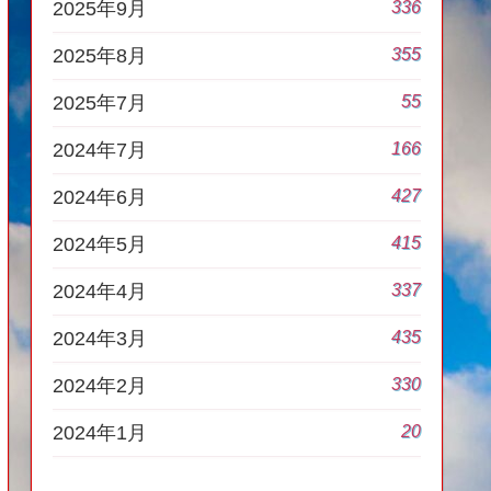
336
2025年9月
355
2025年8月
55
2025年7月
166
2024年7月
427
2024年6月
415
2024年5月
337
2024年4月
435
2024年3月
330
2024年2月
20
2024年1月