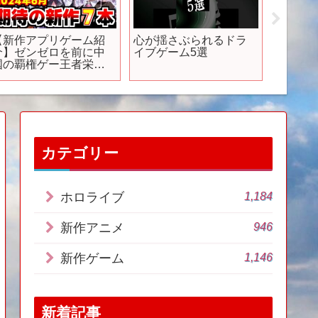
【新作アプリゲーム紹
心が揺さぶられるドラ
【スイ
介】ゼンゼロを前に中
イブゲーム5選
ム】２
国の覇権ゲー王者栄耀
発売ゲ
がいきなり登場の月！
カテゴリー
1,184
ホロライブ
946
新作アニメ
1,146
新作ゲーム
新着記事