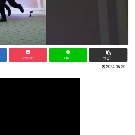
Pocket
LINE
コピー
2024.05.20