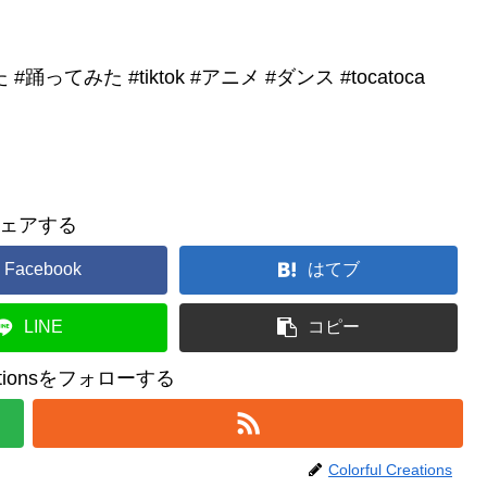
てみた #tiktok #アニメ #ダンス #tocatoca
ェアする
Facebook
はてブ
LINE
コピー
reationsをフォローする
Colorful Creations