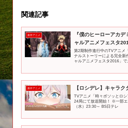
関連記事
『僕のヒーローアカデ
新作アニメ
ャルアニメフェスタ20
第2期制作進行中のTVアニ
ナルストーリーによる完全新作
ャルアニメフェスタ2016」で上
【ロシデレ】キャラクター
新作アニメ
TVアニメ「時々ボソッとロシ
24局にて放送開始！ ※一部
（水）23:30～ BS日テレ