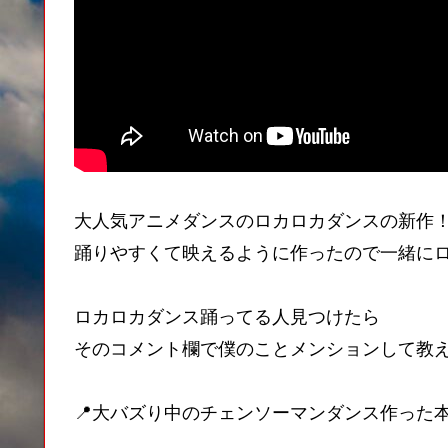
大人気アニメダンスのロカロカダンスの新作
踊りやすくて映えるように作ったので一緒にロ
ロカロカダンス踊ってる人見つけたら
そのコメント欄で僕のことメンションして教えて
📍大バズり中のチェンソーマンダンス作った本人