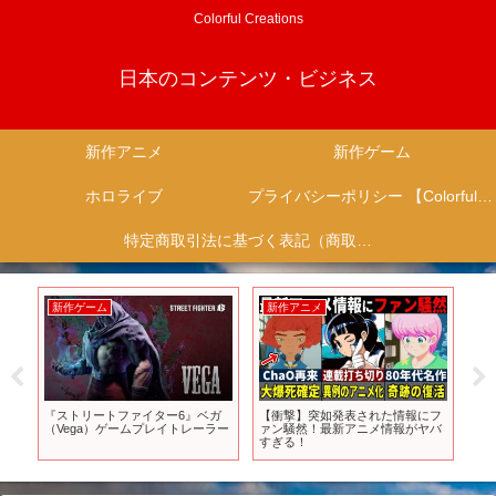
Colorful Creations
日本のコンテンツ・ビジネス
新作アニメ
新作ゲーム
ホロライブ
プライバシーポリシー 【Colorful Creation】
特定商取引法に基づく表記（商取引に関する開示）
新作ゲーム
新作アニメ
新
込
『ストリートファイター6』ベガ
【衝撃】突如発表された情報にフ
新
世
（Vega）ゲームプレイトレーラー
ァン騒然！最新アニメ情報がヤバ
リ
26
すぎる！
や
差