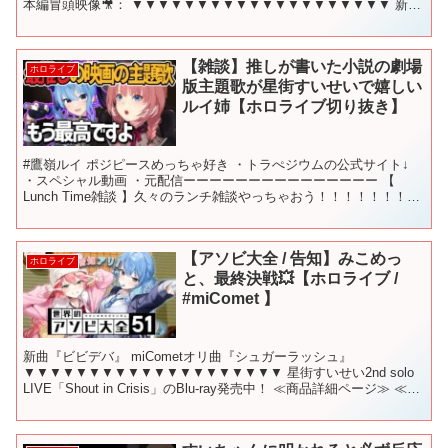
本編冒頭映像🎥： ▼▼▼▼▼▼▼▼▼▼▼▼▼▼▼▼▼▼▼▼ 新曲
『ビビデバ』 ...
【雑談】推しが書いた小説の劇場
ホロライブ
版主題歌が星街すいせいで嬉しい
ルイ姉【ホロライブ切り抜き】
#鷹嶺ルイ ポジピースめっちゃ好き ・トラぺジウムの公式サイト↓
・スペシャル動画 ・元配信ーーーーーーーーーーーーーーー 【
Lunch Time雑談 】久々のランチ雑談やっちゃおう！！！！！！！
【鷹嶺ルイ/ホロライブ】 #ホロライブ#切...
【アソビ大全 / 告知】みこめっ
ホロライブ
と、最終決戦💥【ホロライブ /
#miComet 】
新曲『ビビデバ』 miCometオリ曲『シュガーラッシュ』
▼▼▼▼▼▼▼▼▼▼▼▼▼▼▼▼▼▼▼▼ 星街すいせい2nd solo
LIVE「Shout in Crisis」のBlu-ray発売中！ ≪商品詳細ページ≫ ≪星
街すいせい全力応...