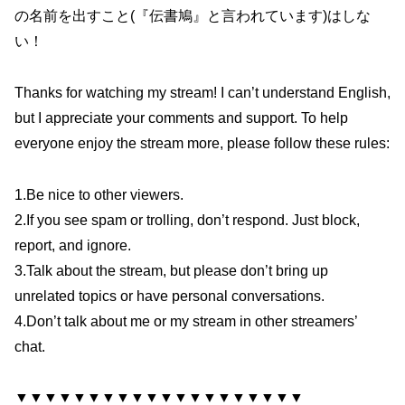
の名前を出すこと(『伝書鳩』と言われています)はしな
い！
Thanks for watching my stream! I can’t understand English,
but I appreciate your comments and support. To help
everyone enjoy the stream more, please follow these rules:
1.Be nice to other viewers.
2.If you see spam or trolling, don’t respond. Just block,
report, and ignore.
3.Talk about the stream, but please don’t bring up
unrelated topics or have personal conversations.
4.Don’t talk about me or my stream in other streamers’
chat.
▼▼▼▼▼▼▼▼▼▼▼▼▼▼▼▼▼▼▼▼