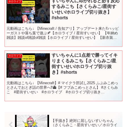
すいちゃんに叩かれると必ず反応
ホロライブ
するみこち【さくらみこ/星街す
いせい/ホロライブ切り抜き】
#shorts
元動画はこちら↓ 【Minecraft / 告知アリ】アップデート来た‼ハッピ
ーガストや落ち葉で遊ぶ🍂【ホロライブ / 星街すいせい】 【年納め
雑談】雑談of雑談of雑談【ホロライブ / 星街すいせい】 【新衣装お
披露目】ライブ振り返り＆新...
すいちゃんに1点差で勝ってイキ
ホロライブ
りまくるみこち【さくらみこ/星
街すいせい/ホロライブ切り抜
き】#shorts
元動画はこちら↓ 【Minecraft】# マイクラ肝試し2025 ふぶみこめっ
とさんでおとぎ話の世界へ⁉👻【# フブみこめっとさん】 #さくらみ
こ #星街すいせい #ホロライブ #ホロライブ切り抜き
#sakuramiko #hololi...
【手描き】絶対に屈しないすいちゃん
（さくらみこ・星街すいせい／ホロライ