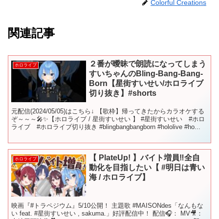
Colorful Creations
関連記事
２番が曖昧で朗読になってしまう
ホロライブ
すいちゃんのBling-Bang-Bang-
Born【星街すいせい/ホロライブ
切り抜き】#shorts
元配信(2024/05/05)はこちら↓ 【歌枠】帰ってきたからカラオケする
ぞ～～～🎤✨【ホロライブ / 星街すいせい 】 #星街すいせい #ホロ
ライブ #ホロライブ切り抜き #blingbangbangborn #hololive #ho...
【 PlateUp! 】バイト増員‼全自
ホロライブ
動化を目指したい【 #明日は青い
海 / ホロライブ】
映画『#トラペジウム』5/10公開！ 主題歌 #MAISONdes「なんもな
い feat. #星街すいせい , sakuma.」好評配信中！ 配信🎧： MV🎥：