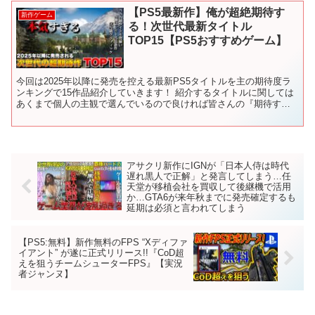
【PS5最新作】俺が超絶期待す
新作ゲーム
る！次世代最新タイトル
TOP15【PS5おすすめゲーム】
今回は2025年以降に発売を控える最新PS5タイトルを主の期待度ラ
ンキングで15作品紹介していきます！ 紹介するタイトルに関しては
あくまで個人の主観で選んでいるので良ければ皆さんの『期待する
新作ゲーム』も是非、教えてください！ 沢山のコメン...
アサクリ新作にIGNが「日本人侍は時代
遅れ黒人で正解」と発言してしまう…任
天堂が移植会社を買収して後継機で活用
か…GTA6が来年秋までに発売確定するも
延期は必須と言われてしまう
【PS5:無料】新作無料のFPS “Xディファ
イアント” が遂に正式リリース!!『CoD超
えを狙うチームシューターFPS』【実況
者ジャンヌ】