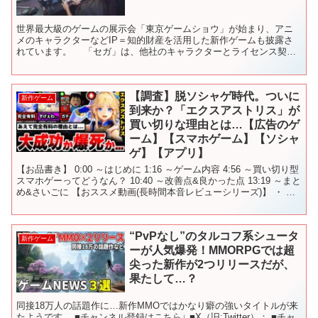
世界最大級のゲームの展示会「東京ゲームショウ」が始まり、アニ
メのキャラクターなどIP＝知的財産を活用した新作ゲームも披露さ
れています。 「セガ」は、他社のキャラクターとライセンス契約
を結ぶなどして制作した、最新のレースゲームを公開していま...
【調査】脱ソシャゲ時代。ついに
新作ゲーム
到来か？「エクスアストリス」が
買い切りな理由とは…【広告のゲ
ーム】【スマホゲーム】【ソシャ
ゲ】【アプリ】
【お品書き】 0:00 ～はじめに 1:16 ～ゲーム内容 4:56 ～買い切り型
スマホゲーってどうなん？ 10:40 ～改善点&良かった点 13:19 ～まと
め&さいごに 【おススメ動画(長時間本音レビューシリーズ)】 ・ ・
・ ・ 【...
“PvPなし”のタルコフ系シュータ
新作ゲーム
ーが人気爆発！MMORPGでは超
尖った新作が2つリリースだが、
果たして…？
同接18万人の話題作に…新作MMOではかなり癖の強いタイトルが来
たようです。 ■チャンネル登録はこちら↓ ■X（旧:Twitter）： ■チャ