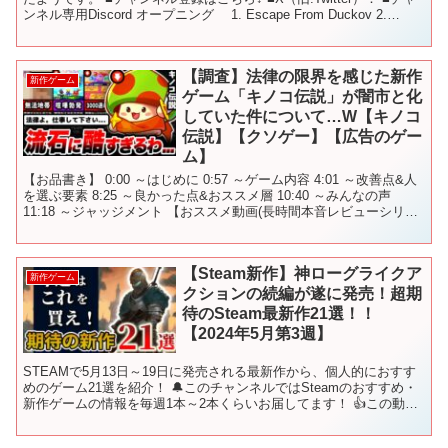
ンネル専用Discord オープニング 1. Escape From Duckov 2.
ARC...
【調査】法律の限界を感じた新作
新作ゲーム
ゲーム「キノコ伝説」が闇市と化
していた件について…W【キノコ
伝説】【クソゲー】【広告のゲー
ム】
【お品書き】 0:00 ～はじめに 0:57 ～ゲーム内容 4:01 ～改善点&人
を選ぶ要素 8:25 ～良かった点&おススメ層 10:40 ～みんなの声
11:18 ～ジャッジメント 【おススメ動画(長時間本音レビューシリー
ズ)】 ・ ・...
【Steam新作】神ローグライクア
新作ゲーム
クションの続編が遂に発売！超期
待のSteam最新作21選！！
【2024年5月第3週】
STEAMで5月13日～19日に発売される最新作から、個人的におすす
めのゲーム21選を紹介！ 🔔このチャンネルではSteamのおすすめ・
新作ゲームの情報を毎週1本～2本くらいお届してます！ 👍この動画
が役に立ったらグッドボタンをお願いします...