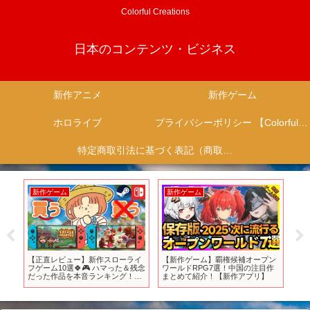
Colorful Creations
日本のコンテンツ・ビジネス
新作アニメ
新作ゲーム
ホロライブ
プライバシーポリシー 【Colorful Creation】
特定商取引法に基づく表記（商取引に関する開示）
新作ゲーム
新作ゲーム
新
道中
【正直レビュー】新作スローライ
【新作ゲーム】覇権候補オープン
【
24
フゲーム10選🍀🎮 ハマった＆残念
ワールドRPG7選！中国の注目作
営
BS
だった作品を本音ランキング！
まとめて紹介！【新作アプリ】
グ
【Switch/Steam】
人的
【