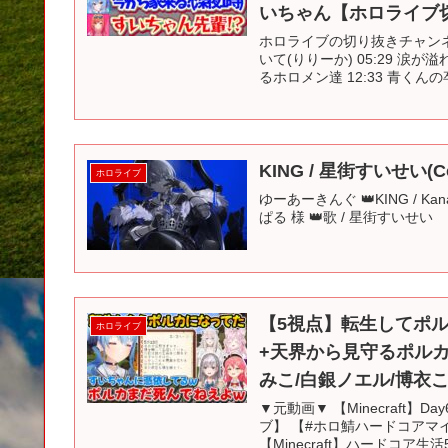
いちゃん【ホロライブ切
ホロライブの切り抜きチャンネル
いて(りりーか) 05:29 涙
るホロメン達 12:33 青くんの卒
KING / 星街すいせい(Co
ホロライブ
ゆーあーきんぐ 👑KING / Kana
ぱる 様 👑歌 / 星街すいせい
【5視点】転生してポ
ホロライブ
+天界から見守るポルカ
みこ/白銀ノエル/博衣
▼元動画▼ 【Minecraft
ブ】 【#ホロ鯖ハードコアマイ
【Minecraft】ハードコア生活5