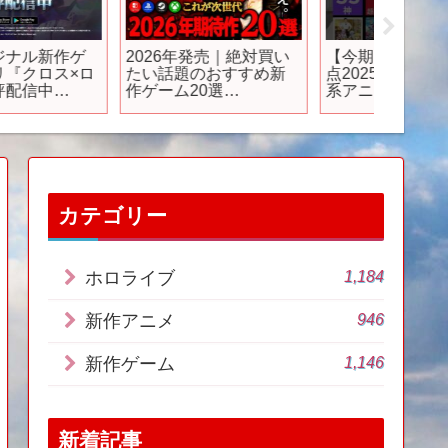
2026年発売｜絶対買い
【今期アニメ】中間時
“PvP
たい話題のおすすめ新
点2025年夏新規異世界
コフ系F
作ゲーム20選
系アニメTier表 ※独断と
ス！40
switch/PS5/PS4/XBO
偏見 #アニメ #2025年夏
のサバ
X/steam】【おすすめゲ
アニメ #今期アニメ #異
グイン
ーム紹介】
世界アニメ
ったあ
クショ
カテゴリー
1,184
ホロライブ
946
新作アニメ
1,146
新作ゲーム
新着記事