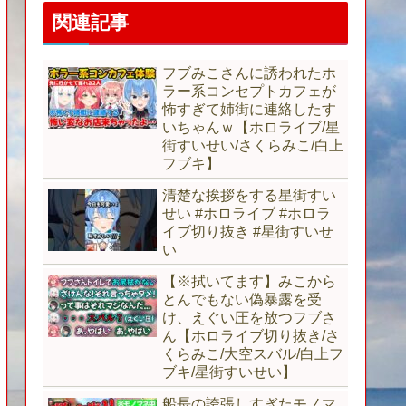
関連記事
フブみこさんに誘われたホ
ラー系コンセプトカフェが
怖すぎて姉街に連絡したす
いちゃんｗ【ホロライブ/星
街すいせい/さくらみこ/白上
フブキ】
清楚な挨拶をする星街すい
せい #ホロライブ #ホロラ
イブ切り抜き #星街すいせ
い
【※拭いてます】みこから
とんでもない偽暴露を受
け、えぐい圧を放つフブさ
ん【ホロライブ切り抜き/さ
くらみこ/大空スバル/白上フ
ブキ/星街すいせい】
船長の誇張しすぎたモノマ