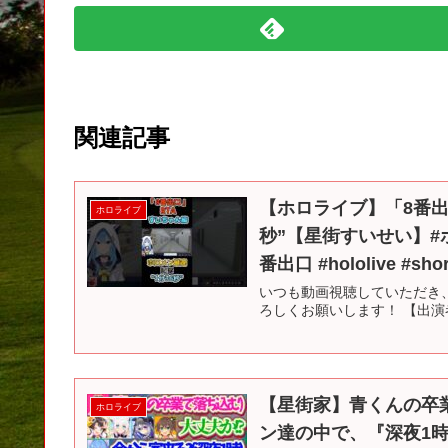
関連記事
【ホロライブ】「8番出口
ホロライブ
秒”【星街すいせい】#ホ
番出口 #hololive #shor
いつも動画視聴していただき
ろしくお願いします！ 【出演者様】
【星街家】青くんの卒
ホロライブ
ン達の中で、『深夜1