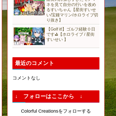
ネを見て自分の行いを改め
るすいちゃん【星街すいせ
い/宝鐘マリン/ホロライブ切
り抜き】
【Golf it!】ゴルフ経験０日
です⛳【ホロライブ / 星街
すいせい 】
最近のコメント
コメントなし
↓ フォローはここから ↓
Colorful Creationsをフォローする