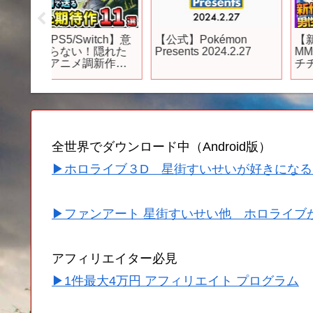
itch】意
【公式】Pokémon
【新作ゲーム】新作
隠れた
Presents 2024.2.27
MMORPGやちょっと
新作ゲ
チチなRPGさらに驚異
注目ゲー
の売上をたたき出した
新作アクションなど5
紹介
全世界でダウンロード中（Android版）
▶ホロライブ３D 星街すいせいが好きになる
▶ファンアート 星街すいせい他 ホロライブ
アフィリエイター必見
▶1件最大4万円 アフィリエイト プログラム