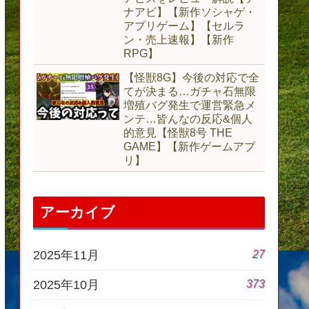
ナアビ】【新作ソシャゲ・
アプリゲーム】【セルラ
ン・売上速報】【新作
RPG】
【怪獣8G】今後の対応で全
てが決まる…ガチャ石無限
増殖バグ発生で運営緊急メ
ンテ…皆んなの反応&個人
的意見【怪獣8号 THE
GAME】【新作ゲームアプ
リ】
アーカイブ
27
2025年11月
373
2025年10月