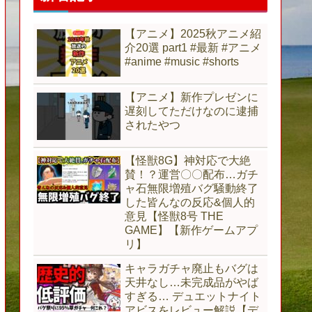
【アニメ】2025秋アニメ紹
介20選 part1 #最新 #アニメ
#anime #music #shorts
【アニメ】新作プレゼンに
遅刻してただけなのに逮捕
されたやつ
【怪獣8G】神対応で大絶
賛！？運営〇〇配布…ガチ
ャ石無限増殖バグ騒動終了
した皆んなの反応&個人的
意見【怪獣8号 THE
GAME】【新作ゲームアプ
リ】
キャラガチャ廃止もバグは
天井なし…未完成品がやば
すぎる… デュエットナイト
アビスをレビュー解説【デ