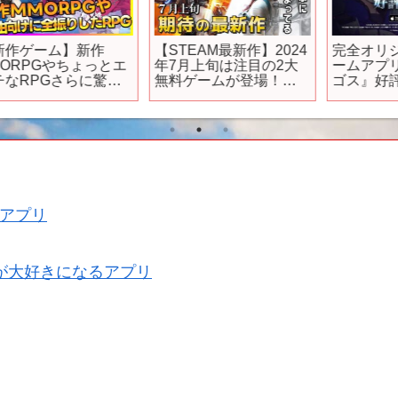
【STEAM最新作】2024
完全オリジナル新作ゲ
エ
年7月上旬は注目の2大
ームアプリ『クロス×ロ
無料ゲームが登場！マ
ゴス』好評配信中
ルチTPSシューターか
CM(30秒ver.)
【
本
オープンワールドサバ
イバルMMOどっちを遊
ぶ！
【PS/Switch/Xbox】
アプリ
が大好きになるアプリ