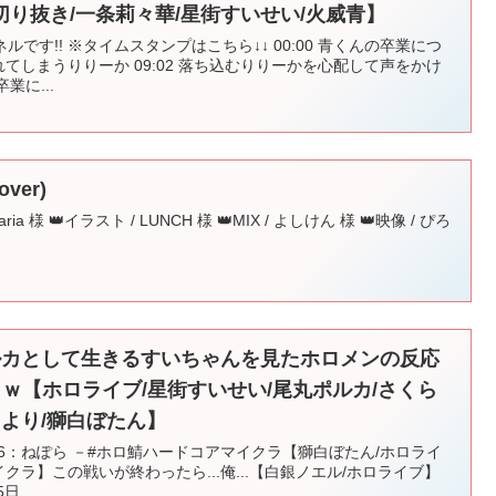
り抜き/一条莉々華/星街すいせい/火威青】
です!! ※タイムスタンプはこちら↓↓ 00:00 青くんの卒業につ
が溢れてしまうりりーか 09:02 落ち込むりりーかを心配して声をかけ
業に...
ver)
ria 様 👑イラスト / LUNCH 様 👑MIX / よしけん 様 👑映像 / ぴろ
ルカとして生きるすいちゃんを見たホロメンの反応
ｗ【ホロライブ/星街すいせい/尾丸ポルカ/さくら
こより/獅白ぼたん】
】Day6：ねぽら －#ホロ鯖ハードコアマイクラ【獅白ぼたん/ホロライ
クラ】この戦いが終わったら...俺...【白銀ノエル/ホロライブ】
日...