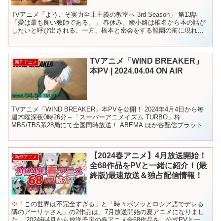
TVアニメ「ようこそ実力至上主義の教室へ 3rd Season」 第13話
「愛は最も良い教師である。」 春休み。綾小路は椎名から本の話が
したいと呼び出される。一方、橋本と密会をする龍園の前に現れた
のはBクラスの神崎だった。クラスは敗北を喫し...
TVアニメ「WIND BREAKER」
新作アニメ
本PV | 2024.04.04 ON AIR
TVアニメ「WIND BREAKER」本PVを公開！ 2024年4月4日から毎
週木曜深夜0時26分～「スーパーアニメイズム TURBO」枠
MBS/TBS系28局にて全国同時放送！ ABEMA ほか各配信プラットフ
ォームにて順次配信開始！ ...
【2024春アニメ】4月放送開始！
新作アニメ
全68作品をPVと一緒に紹介！(最
終版)最速放送＆独占配信情報！
※「この世界は不完全すぎる」と「時々ボソッとロシア語でデレる
隣のアーリャさん」の2作品は、7月放送開始の夏アニメになりまし
た。 2024年4月から放送予定の春アニメ全68作品を、公式PVと一緒