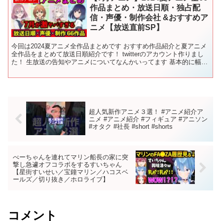
作品まとめ・放送日順・独占配
信・声優・制作会社 &おすすめア
ニメ【放送直前SP】
今回は2024夏アニメ全作品まとめです おすすめ作品紹介と夏アニメ
全作品をまとめて放送日順紹介です！ twitterのアカウント作りまし
た！ 生放送の告知やアニメについてなんかいってます 基本的に幅広
いアニメをランキングにして紹介をしていま...
超人気新作アニメ３選！ #アニメ紹介ア
ニメ #アニメ紹介 #フィギュア #アニソン
#オタク #社長 #short #shorts
べーちゃんを連れてマリン船長の家に突
撃し急遽オフコラボをするすいちゃん
【星街すいせい／宝鐘マリン／ハコスベ
ールズ／切り抜き／ホロライブ】
コメント