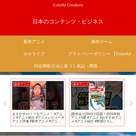
Colorful Creations
日本のコンテンツ・ビジネス
新作アニメ
新作ゲーム
ホロライブ
プライバシーポリシー 【Colorful Creation】
特定商取引法に基づく表記（商取引に関する開示）
新作アニメ
新作アニメ
新
い
まさかポ○○！？なアニメ！ #アニ
[新作あり]SNSで話題！2025年秋
T
メ #アニメ紹介 #アニメレビュー #
アニメ5選 #アニメ #おすすめアニ
っ
アニメ評価 #新作アニメ #アニメ
メ #アニメ紹介 #野原ひろし
す」
推薦 #オタク #フィギュア #アニソ
東
ン #short #shorts