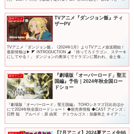
に紹介しています。(※3/17時点の情報) 制作...
TVアニメ『ダンジョン飯』ティ
新作アニメ
ザーPV
TVアニメ「ダンジョン飯」《2024年1月》よりTVアニメ放送開始！
最新情報は▶ ◤ INTRODUCTION ◢ 「待ってろドラゴン、ステーキ
にしてやる！」 ダンジョンの奥深くでドラゴンに襲われ、金と食料
を失ってしまった冒険者・ライオス...
『劇場版「オーバーロード」聖王
新作アニメ
国編』予告｜2024年秋全国ロー
ドショー
『劇場版「オーバーロード」聖王国編』 TOHOシネマズ日比谷ほか
にて2024年秋全国ロードショー！ ◆前売券情報 ◆CAST アインズ：
日野 聡 アルベド：原 由実 デミウルゴス：加藤将之 ネイア：青
山吉能 レメディオス：生天目仁美 ...
【7月アニメ】2024夏アニメ全66
新作アニメ