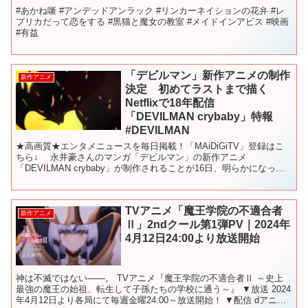
#あかね噺 #アンデッドアンラック #リンカーネイションの花弁 #レ
プリカだって恋をする #黒猫と魔女の教室 #メイドインアビス #映画
#有益
「デビルマン」新作アニメの制作
新作アニメ
決定 初めてラストまで描く
Netflixで18年配信
「DEVILMAN crybaby」特報
#DEVILMAN
★高画質★エンタメニュースを毎日掲載！「MAiDiGiTV」登録はこ
ちら↓ 永井豪さんのマンガ「デビルマン」の新作アニメ
「DEVILMAN crybaby」が制作されることが16日、明らかになっ
た。「四畳半神話大系」「ピンポン THE A...
TVアニメ「魔王学院の不適合者
新作アニメ
Ⅱ」2ndクール第1弾PV｜2024年
4月12日24:00より放送開始
神は不滅ではない――。 TVアニメ『魔王学院の不適合者Ⅱ ～史上
最強の魔王の始祖、転生して子孫たちの学校に通う～』 ▼放送 2024
年4月12日より各局にて毎週金曜24:00～放送開始！ ▼配信 dアニメ