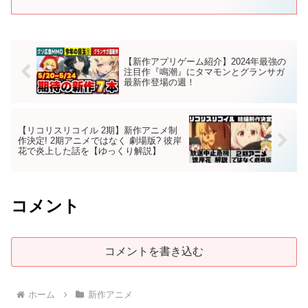
ストアにて地上波同時・単独最速配信決...
【新作アプリゲーム紹介】2024年最強の
注目作『鳴潮』にタマモンとグランサガ
最新作登場の週！
【リコリスリコイル 2期】新作アニメ制
作決定! 2期アニメではなく 劇場版? 彼岸
花で炎上した話を【ゆっくり解説】
コメント
コメントを書き込む
ホーム
新作アニメ