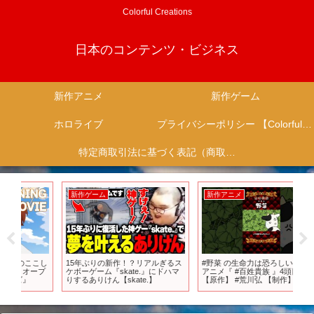
Colorful Creations
日本のコンテンツ・ビジネス
新作アニメ
新作ゲーム
ホロライブ
プライバシーポリシー 【Colorful Creation】
特定商取引法に基づく表記（商取引に関する開示）
新作ゲーム
新作アニメ
新
こし
15年ぶりの新作！？リアルぎるス
#野菜 の生命力は恐ろしい…！ TV
万
プ
ケボーゲーム『skate.』にドハマ
アニメ『 #百姓貴族 』4頭目 #野菜
まっ
りするありけん【skate.】
【原作】 #荒川弘 【制作】Pie in
the sky #Shorts