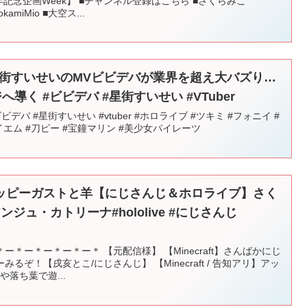
周年記念企画Week】 ■チャンネル登録はこちら ■さくらみこ
kamiMio ■大空ス...
r星街すいせいのMVビビデバが業界を超え大バズり…
導く #ビビデバ #星街すいせい #VTuber
デバ #星街すいせい #vtuber #ホロライブ #ツキミ #フォニイ #
エム #刀ピー #宝鐘マリン #美少女パイレーツ
ッピーガストと羊【にじさんじ＆ホロライブ】さく
ジュ・カトリーナ#hololive #にじさんじ
＊ー＊ー＊ー＊ー＊ 【元配信様】 【Minecraft】さんばかにじ
ぞ！【戌亥とこ/にじさんじ】 【Minecraft / 告知アリ】アッ
落ち葉で遊...