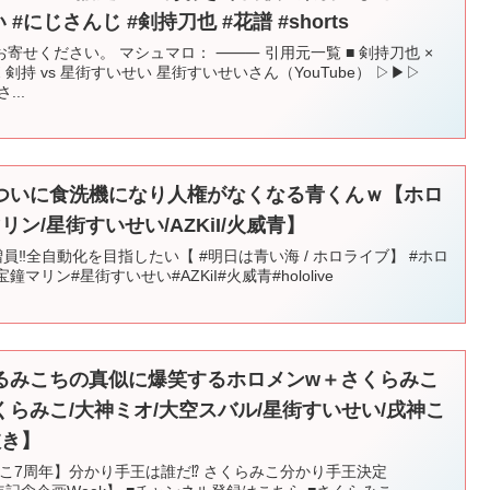
#にじさんじ #剣持刀也 #花譜 #shorts
寄せください。 マシュマロ： ⸻ 引用元一覧 ■ 剣持刀也 ×
剣持 vs 星街すいせい 星街すいせいさん（YouTube） ▷▶▷
...
ついに食洗機になり人権がなくなる青くんｗ【ホロ
リン/星街すいせい/AZKiI/火威青】
イト増員‼全自動化を目指したい【 #明日は青い海 / ホロライブ】 #ホロ
リン#星街すいせい#AZKiI#火威青#hololive
るみこちの真似に爆笑するホロメンw＋さくらみこ
らみこ/大神ミオ/大空スバル/星街すいせい/戌神こ
抜き】
みこ7周年】分かり手王は誰だ⁉ さくらみこ分かり手王決定