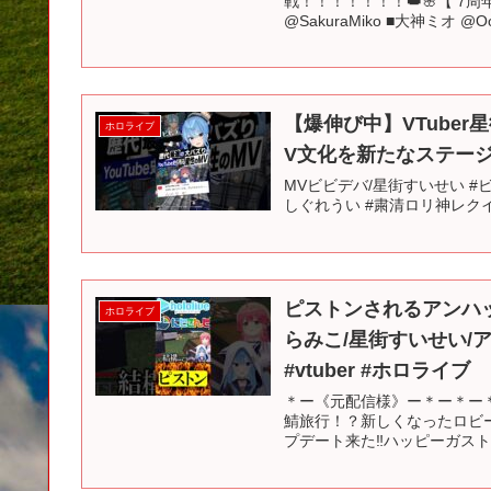
戦！！！！！！！👑🌸【 7
@SakuraMiko ■大神ミオ @Oo
【爆伸び中】VTube
ホロライブ
V文化を新たなステージへ
MVビビデバ/星街すいせい #ビビ
しぐれうい #粛清ロリ神レクイ
ピストンされるアンハ
ホロライブ
らみこ/星街すいせい/アン
#vtuber #ホロライブ
＊ー《元配信様》ー＊ー＊ー＊ー
鯖旅行！？新しくなったロビーみる
プデート来た‼ハッピーガストや