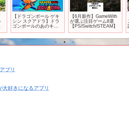
【ドラゴンボール ゲキ
【6月新作】GameWith
シン スクアドラ】ドラ
が選ぶ注目ゲーム8選
ゴンボールのあのキャ
【PS/Switch/STEAM】
ラでカオスバトル！新
作ゲームを生プレイ！
アプリ
が大好きになるアプリ