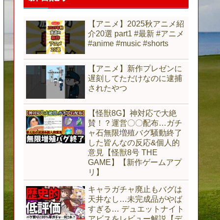
【アニメ】2025秋アニメ紹
介20選 part1 #最新 #アニメ
#anime #music #shorts
【アニメ】新作プレゼンに
遅刻してただけなのに逮捕
されたやつ
【怪獣8G】神対応で大絶
賛！？運営〇〇配布…ガチ
ャ石無限増殖バグ騒動終了
した皆んなの反応&個人的
意見【怪獣8号 THE
GAME】【新作ゲームアプ
リ】
キャラガチャ廃止もバグは
天井なし…未完成品がやば
すぎる… デュエットナイト
アビスをレビュー解説【デ