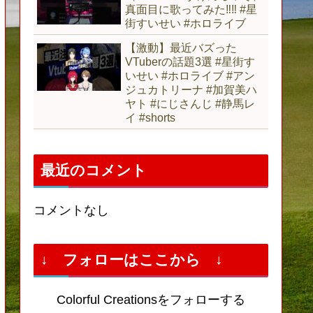
真面目に歌ってみた‼︎‼︎ #星
街すいせい #ホロライブ
【激動】最近バズった
VTuberの話題3選 #星街す
いせい #ホロライブ #アン
ジュカトリーナ #加賀美ハ
ヤト #にじさんじ #静馬レ
イ #shorts
最近のコメント
コメントなし
↓ フォローはここから ↓
Colorful Creationsをフォローする