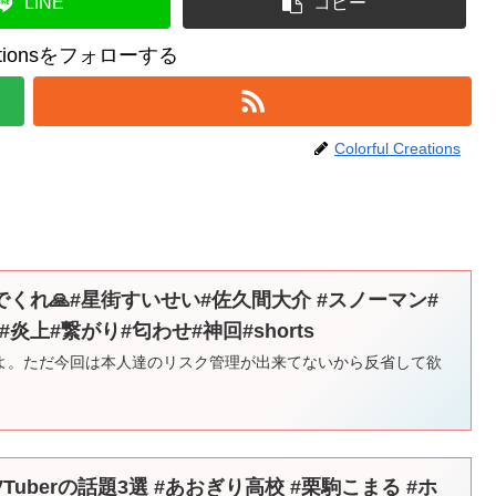
LINE
コピー
reationsをフォローする
Colorful Creations
くれ🙏#星街すいせい#佐久間大介 #スノーマン#
 #炎上#繋がり#匂わせ#神回#shorts
よ。ただ今回は本人達のリスク管理が出来てないから反省して欲
uberの話題3選 #あおぎり高校 #栗駒こまる #ホ