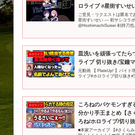
ロライブ #星街すいせい 
ご意見・リクエストは匿名でお
星街すいせい — 初サシコラボ 
@HoshimachiSuisei 剣持刀也さ
皿洗いを頑張ってたら
ホロライブ
ライブ 切り抜き/宝鐘マ
元動画 【 PlateUp! 】バ
ライブ#ホロライブ切り抜き#宝鐘マ
ころねのバケモンすぎ
ホロライブ
分かり手王まとめ【さく
ろね/ホロライブ/切り
■本家アーカイブ 【#さくら