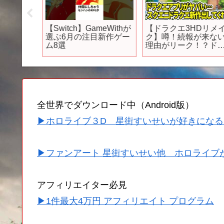
化！グラ
【Switch】GameWithが
【ドラクエ3HDリメイ
オープ
選ぶ6月の注目新作ゲー
ク】噂！続報が来ない
新戦闘
ム8選
理由がリーク！？ドラ
化まで！
クエアプリがヤバい…
ーム】
スクエニドラクエ新作
出してくれ…
全世界でダウンロード中（Android版）
▶ホロライブ３D 星街すいせいが好きになる
▶ファンアート 星街すいせい他 ホロライブ
アフィリエイター必見
▶1件最大4万円 アフィリエイト プログラム