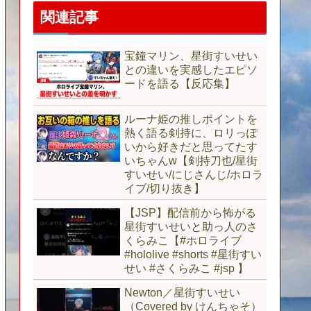
関連記事
宝鐘マリン、星街すいせい
との違いを実感したエピソ
ードを語る【反応集】
ルーナ姫の推しポイントを
熱く語る剣持に、ロリっぽ
いから好きだと思ってたす
いちゃんw【剣持刀也/星街
すいせい/にじさんじ/ホロラ
イブ/切り抜き】
【JSP】配信前から怖がる
星街すいせいと助っ人のさ
くらみこ【#ホロライブ
#hololive #shorts #星街すい
せい #さくらみこ #jsp 】
Newton／星街すいせい
（Covered by けんちゃそ）