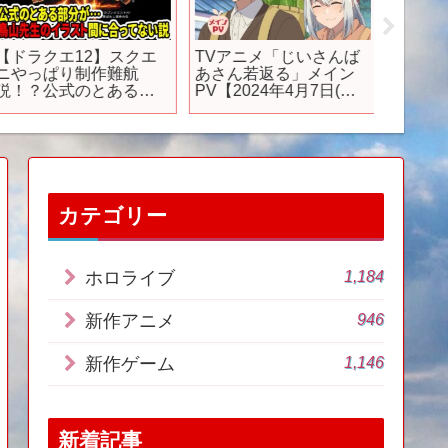
【ドラクエ12】スクエ
TVアニメ「じいさんば
【アニ
ニやっぱり制作難航
あさん若返る」メイン
者と呼
説！？公式のとある部
PV【2024年4月7日(日)
旅：追
分が…鳥山先生のイラ
より放送開始】
達人へ 1
スト間に合ってない説
English 
⚔️⚔️
カテゴリー
1,184
ホロライブ
946
新作アニメ
1,146
新作ゲーム
新着記事