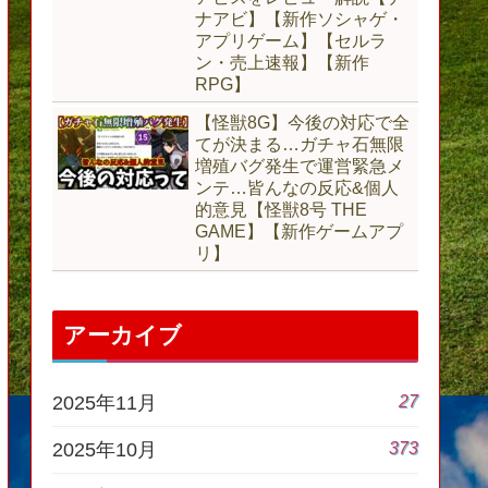
ナアビ】【新作ソシャゲ・
アプリゲーム】【セルラ
ン・売上速報】【新作
RPG】
【怪獣8G】今後の対応で全
てが決まる…ガチャ石無限
増殖バグ発生で運営緊急メ
ンテ…皆んなの反応&個人
的意見【怪獣8号 THE
GAME】【新作ゲームアプ
リ】
アーカイブ
27
2025年11月
373
2025年10月