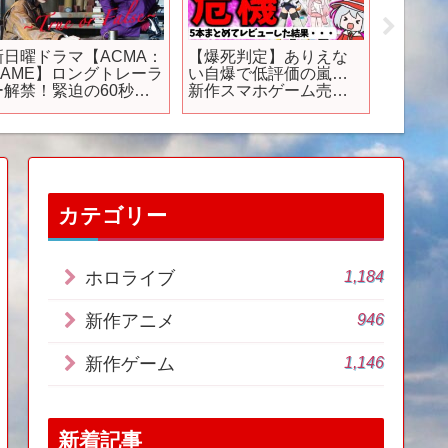
新日曜ドラマ【ACMA：
【爆死判定】ありえな
【アニメ
GAME】ロングトレーラ
い自爆で低評価の嵐…
メ紹介20
ー解禁！緊迫の60秒を
新作スマホゲーム売上
#アニメ #
体感せよ！
速報 10月3週号【ソシャ
#shorts
ゲアプリ】【サービス
終了】【セルラン】
【ジョジョオラドラ】
【トリッカル】【アン
ベイルザワールド】
【ジャンブラ】
カテゴリー
1,184
ホロライブ
946
新作アニメ
1,146
新作ゲーム
新着記事