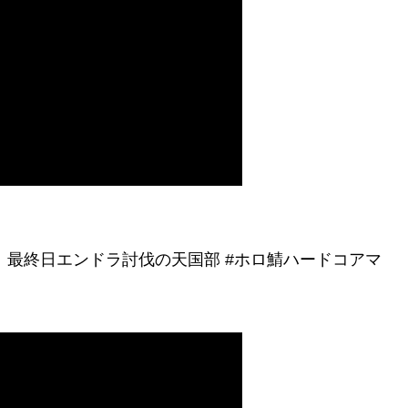
日目）、最終日エンドラ討伐の天国部 #ホロ鯖ハードコアマ