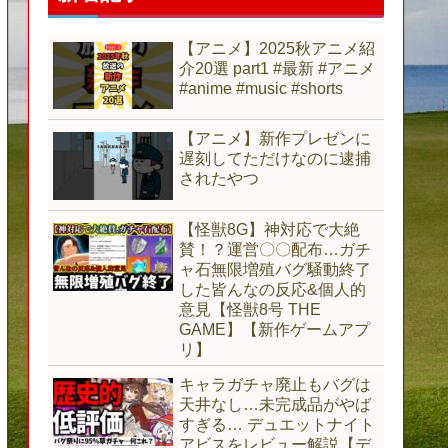
【アニメ】2025秋アニメ紹
介20選 part1 #最新 #アニメ
#anime #music #shorts
【アニメ】新作プレゼンに
遅刻してただけなのに逮捕
されたやつ
【怪獣8G】神対応で大絶
賛！？運営〇〇配布…ガチ
ャ石無限増殖バグ騒動終了
した皆んなの反応&個人的
意見【怪獣8号 THE
GAME】【新作ゲームアプ
リ】
キャラガチャ廃止もバグは
天井なし…未完成品がやば
すぎる… デュエットナイト
アビスをレビュー解説【デ