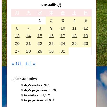
2024年5月
月
火
水
木
金
土
日
1
2
3
4
5
6
7
8
9
10
11
12
13
14
15
16
17
18
19
20
21
22
23
24
25
26
27
28
29
30
31
« 4月
6月 »
Site Statistics
Today's visitors:
326
Today's page views: :
500
Total visitors :
43,602
Total page views:
48,959