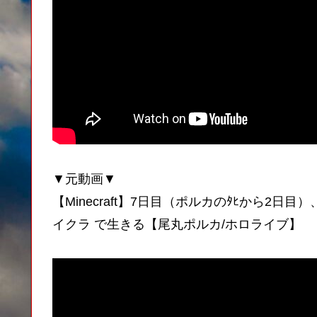
▼元動画▼
【Minecraft】7日目（ポルカのﾀﾋから2
イクラ で生きる【尾丸ポルカ/ホロライブ】