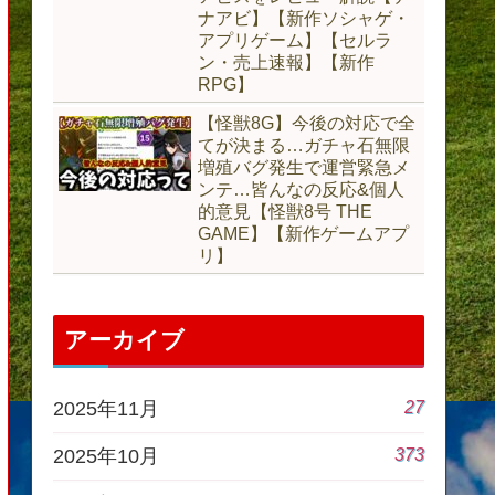
ナアビ】【新作ソシャゲ・
アプリゲーム】【セルラ
ン・売上速報】【新作
RPG】
【怪獣8G】今後の対応で全
てが決まる…ガチャ石無限
増殖バグ発生で運営緊急メ
ンテ…皆んなの反応&個人
的意見【怪獣8号 THE
GAME】【新作ゲームアプ
リ】
アーカイブ
27
2025年11月
373
2025年10月