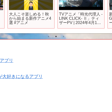
大人こそ楽しめる！秋
TVアニメ「時光代理人 -
から始まる新作アニメ4
LINK CLICK- Ⅱ」ティ
選 #アニメ
ザーPV | 2024年4月10
日よりフジテレビ
「B8station」にて放送
開始！
アプリ
が大好きになるアプリ