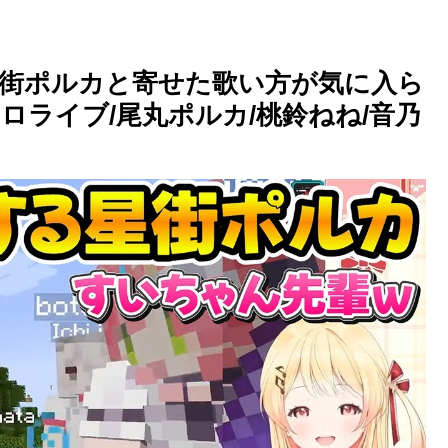
街ポルカと寄せた歌い方が気に入ら
ライブ/尾丸ポルカ/桃鈴ねね/音乃