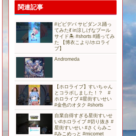
関連記事
#ビビデバ サビダンス踊っ
てみた💃 in涼しげなプール
サイド🏝 #shorts #踊ってみ
た 【博衣こより/ホロライ
ブ】
Andromeda
【ホロライブ】すいちゃん
とコラボしました！？ #
ホロライブ #星街すいせい
#金色のオタク #shorts
自業自得すぎる星街すいせ
い#ホロライブ #切り抜き #
星街すいせい #さくらみこ
#みこめっと #micomet