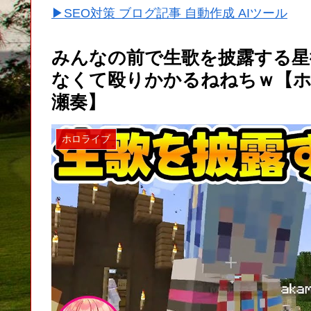
▶SEO対策 ブログ記事 自動作成 AIツール
みんなの前で生歌を披露する星
なくて殴りかかるねねちｗ【ホロ
瀬奏】
ホロライブ