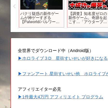
？これ
パクリ疑惑の新作ゲー
【調査】知名度ゼロの
実写級
ムが神ゲーすぎる
新作ゲーム。奇跡を起
超絶期
【Palworld/パルワール
こす…「アウタープレ
１５
ド】#shorts
ーン」が期待以上のゲ
ーム紹
ームだった…【広告の
ゲー
ゲーム】【スマホゲー
ム】【ソシャゲ】【ア
プリ】
M】
全世界でダウンロード中（Android版）
▶ホロライブ３D 星街すいせいが好きになる
▶ファンアート 星街すいせい他 ホロライブ
アフィリエイター必見
▶1件最大4万円 アフィリエイト プログラム